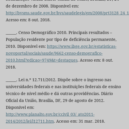
de dezembro de 2008. Disponível em:
http://bvsms.saude.gov.br/bvs/saudelegis/gm/2008/prt3128_24_
Acesso em: 8 out. 2018.
______. Censo Demográfico 2010. Principais resultados –
População residente por tipo de deficiência permanente,
2010. Disponível em:
https://www.ibge.gov.br/estatisticas-
novoportal/sociais/saude/9662-censo-demografico-
2010.html?edicao=9749&t=destaques
. Acesso em: 8 out.
2018.
______. Lei n.º 12.711/2012. Dispõe sobre o ingresso nas
universidades federais e nas instituições federais de ensino
técnico de nível médio e dá outras providências. Diário
Oficial da União, Brasília, DF, 29 de agosto de 2012.
Disponível em:
http://www.planalto.gov.br/ccivil_03/_ato2011-
2014/2012/lei/l12711.htm
. Acesso em: 31 mar. 2018.