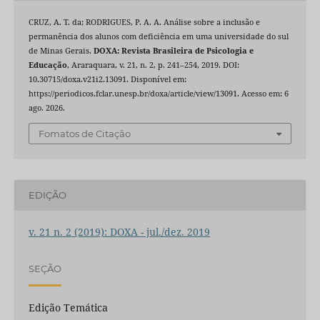
CRUZ, A. T. da; RODRIGUES, P. A. A. Análise sobre a inclusão e
permanência dos alunos com deficiência em uma universidade do sul
de Minas Gerais.
DOXA: Revista Brasileira de Psicologia e
Educação
, Araraquara, v. 21, n. 2, p. 241–254, 2019. DOI:
10.30715/doxa.v21i2.13091. Disponível em:
https://periodicos.fclar.unesp.br/doxa/article/view/13091. Acesso em: 6
ago. 2026.
Fomatos de Citação
EDIÇÃO
v. 21 n. 2 (2019): DOXA - jul./dez. 2019
SEÇÃO
Edição Temática