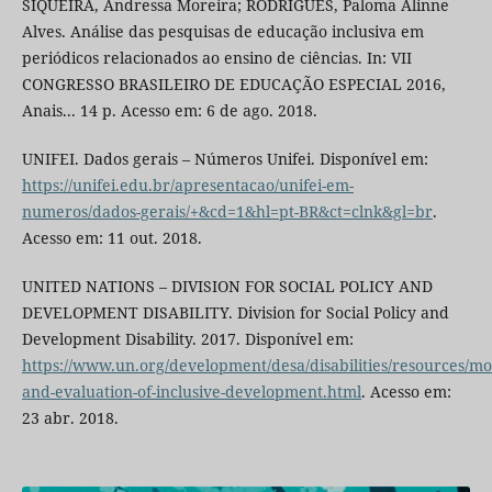
SIQUEIRA, Andressa Moreira; RODRIGUES, Paloma Alinne
Alves. Análise das pesquisas de educação inclusiva em
periódicos relacionados ao ensino de ciências. In: VII
CONGRESSO BRASILEIRO DE EDUCAÇÃO ESPECIAL 2016,
Anais... 14 p. Acesso em: 6 de ago. 2018.
UNIFEI. Dados gerais – Números Unifei. Disponível em:
https://unifei.edu.br/apresentacao/unifei-em-
numeros/dados-gerais/+&cd=1&hl=pt-BR&ct=clnk&gl=br
.
Acesso em: 11 out. 2018.
UNITED NATIONS – DIVISION FOR SOCIAL POLICY AND
DEVELOPMENT DISABILITY. Division for Social Policy and
Development Disability. 2017. Disponível em:
https://www.un.org/development/desa/disabilities/resources/mo
and-evaluation-of-inclusive-development.html
. Acesso em:
23 abr. 2018.