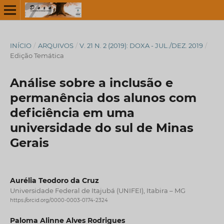
INÍCIO
/
ARQUIVOS
/
V. 21 N. 2 (2019): DOXA - JUL./DEZ. 2019
/
Edição Temática
Análise sobre a inclusão e
permanência dos alunos com
deficiência em uma
universidade do sul de Minas
Gerais
Aurélia Teodoro da Cruz
Universidade Federal de Itajubá (UNIFEI), Itabira – MG
https://orcid.org/0000-0003-0174-2324
Paloma Alinne Alves Rodrigues