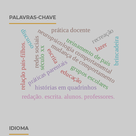
PALAVRAS-CHAVE
prática docente
recreação
neuropsicologia comportamental
discurso
redes sociais
brincadeira
treinamento de pais
lazer
relação pais-filhos.
mudança de comportamento
século xx
escrita
práticas parentais
grupos escolares
educação
histórias em quadrinhos
redação. escrita. alunos. professores.
IDIOMA