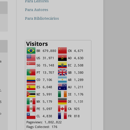
Para Leitores
Para Autores
Para Bibliotecários
a
2,
5
o