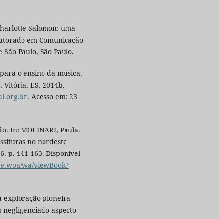
Charlotte Salomon: uma
Doutorado em Comunicação
e São Paulo, São Paulo.
para o ensino da música.
 Vitória, ES, 2014b.
l.org.br
. Acesso em: 23
o. In: MOLINARI, Paula.
essituras no nordeste
. p. 141-163. Disponível
ore.woa/wa/viewBook?
 exploração pioneira
s negligenciado aspecto