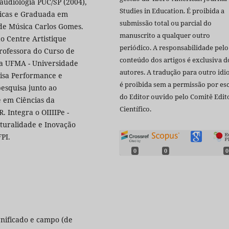
udiologia PUC/SP (2004),
Studies in Education. É proibida a
ticas e Graduada em
submissão total ou parcial do
de Música Carlos Gomes.
manuscrito a qualquer outro
ao Centre Artistique
periódico. A responsabilidade pelo
professora do Curso de
conteúdo dos artigos é exclusiva d
da UFMA - Universidade
autores. A tradução para outro id
isa Performance e
é proibida sem a permissão por esc
esquisa junto ao
do Editor ouvido pelo Comitê Edito
 em Ciências da
Científico.
 Integra o OIIIIPe -
lturalidade e Inovação
PI.
0
0
0
gnificado e campo (de