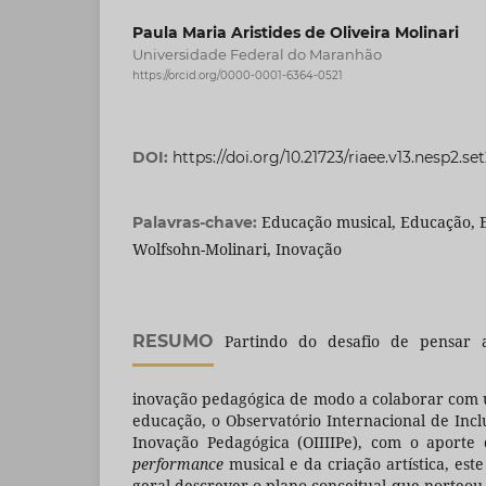
Paula Maria Aristides de Oliveira Molinari
Universidade Federal do Maranhão
https://orcid.org/0000-0001-6364-0521
DOI:
https://doi.org/10.21723/riaee.v13.nesp2.se
Educação musical, Educação, 
Palavras-chave:
Wolfsohn-Molinari, Inovação
RESUMO
Partindo do desafio de pensar a
inovação pedagógica de modo a colaborar com
educação, o Observatório Internacional de Incl
Inovação Pedagógica (OIIIIPe), com o aporte
performance
musical e da criação artística, est
geral descrever o plano conceitual que norteou