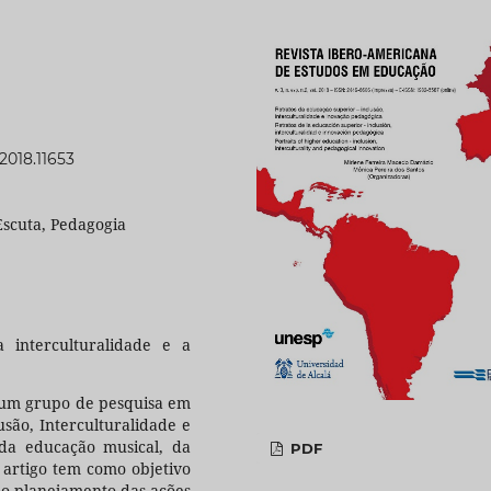
t2018.11653
Escuta, Pedagogia
 interculturalidade e a
 um grupo de pesquisa em
usão, Interculturalidade e
 da educação musical, da
PDF
e artigo tem como objetivo
 o planejamento das ações