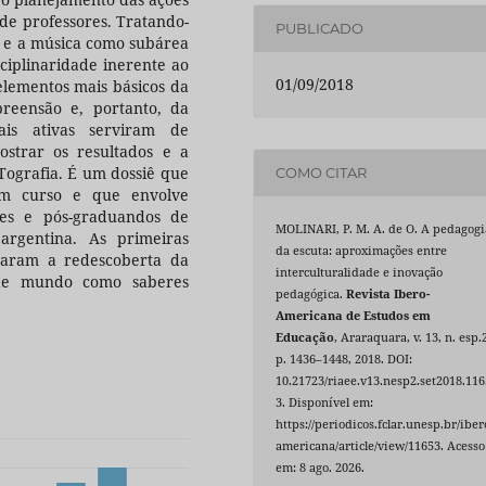
de professores. Tratando-
PUBLICADO
a e a música como subárea
ciplinaridade inerente ao
01/09/2018
elementos mais básicos da
reensão e, portanto, da
ais ativas serviram de
ostrar os resultados e a
Tografia. É um dossiê que
COMO CITAR
em curso e que envolve
res e pós-graduandos de
MOLINARI, P. M. A. de O. A pedagogi
argentina. As primeiras
da escuta: aproximações entre
usaram a redescoberta da
interculturalidade e inovação
 de mundo como saberes
pedagógica.
Revista Ibero-
Americana de Estudos em
Educação
, Araraquara, v. 13, n. esp.
p. 1436–1448, 2018. DOI:
10.21723/riaee.v13.nesp2.set2018.116
3. Disponível em:
https://periodicos.fclar.unesp.br/iber
americana/article/view/11653. Acesso
em: 8 ago. 2026.