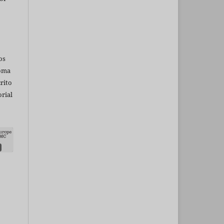
os
ioma
rito
rial