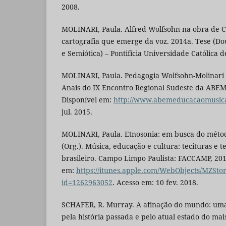
2008.
MOLINARI, Paula. Alfred Wolfsohn na obra de 
cartografia que emerge da voz. 2014a. Tese (
e Semiótica) – Pontifícia Universidade Católica d
MOLINARI, Paula. Pedagogia Wolfsohn-Molinari 
Anais do IX Encontro Regional Sudeste da ABEM,
Disponível em:
http://www.abemeducacaomusica
jul. 2015.
MOLINARI, Paula. Etnosonia: em busca do métod
(Org.). Música, educação e cultura: tecituras e t
brasileiro. Campo Limpo Paulista: FACCAMP, 2016
em:
https://itunes.apple.com/WebObjects/MZSt
id=1262963052
. Acesso em: 10 fev. 2018.
SCHAFER, R. Murray. A afinação do mundo: uma
pela história passada e pelo atual estado do mai