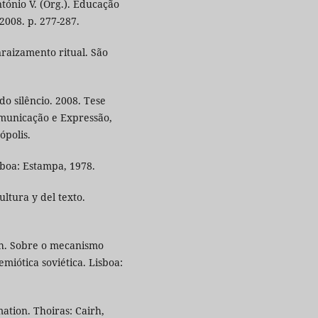
tónio V. (Org.). Educação
008. p. 277-287.
raizamento ritual. São
o silêncio. 2008. Tese
omunicação e Expressão,
ópolis.
sboa: Estampa, 1978.
ultura y del texto.
ch. Sobre o mecanismo
emiótica soviética. Lisboa:
tion. Thoiras: Cairh,