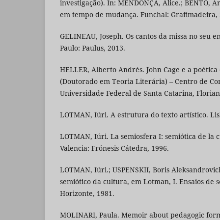
investigação). In: MENDONÇA, Alice.; BENTO, An
em tempo de mudança. Funchal: Grafimadeira, 2
GELINEAU, Joseph. Os cantos da missa no seu en
Paulo: Paulus, 2013.
HELLER, Alberto Andrés. John Cage e a poética d
(Doutorado em Teoria Literária) – Centro de C
Universidade Federal de Santa Catarina, Florian
LOTMAN, Iúri. A estrutura do texto artístico. Li
LOTMAN, Iúri. La semiosfera I: semiótica de la c
Valencia: Frónesis Cátedra, 1996.
LOTMAN, Iúri.; USPENSKII, Boris Aleksandrovi
semiótico da cultura, em Lotman, I. Ensaios de s
Horizonte, 1981.
MOLINARI, Paula. Memoir about pedagogic forma