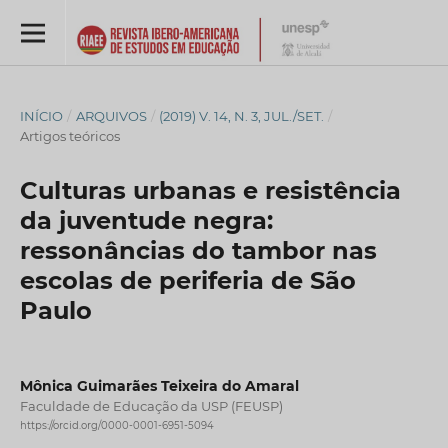
INÍCIO
/
ARQUIVOS
/
(2019) V. 14, N. 3, JUL./SET.
/
Artigos teóricos
Culturas urbanas e resistência
da juventude negra:
ressonâncias do tambor nas
escolas de periferia de São
Paulo
Mônica Guimarães Teixeira do Amaral
Faculdade de Educação da USP (FEUSP)
https://orcid.org/0000-0001-6951-5094