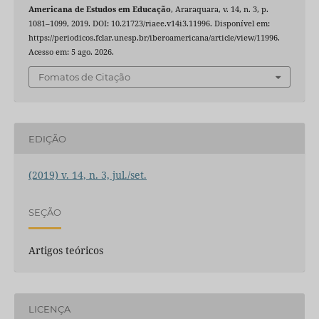
Americana de Estudos em Educação
, Araraquara, v. 14, n. 3, p.
1081–1099, 2019. DOI: 10.21723/riaee.v14i3.11996. Disponível em:
https://periodicos.fclar.unesp.br/iberoamericana/article/view/11996.
Acesso em: 5 ago. 2026.
Fomatos de Citação
EDIÇÃO
(2019) v. 14, n. 3, jul./set.
SEÇÃO
Artigos teóricos
LICENÇA