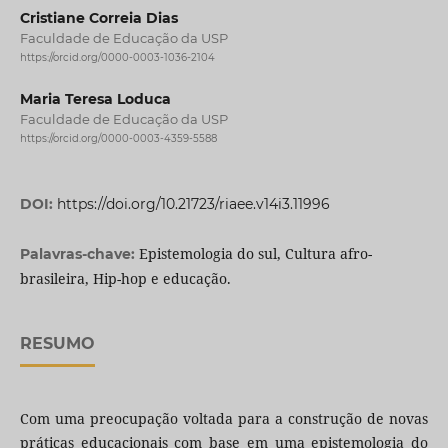
Cristiane Correia Dias
Faculdade de Educação da USP
https://orcid.org/0000-0003-1036-2104
Maria Teresa Loduca
Faculdade de Educação da USP
https://orcid.org/0000-0003-4359-5588
DOI:
https://doi.org/10.21723/riaee.v14i3.11996
Epistemologia do sul, Cultura afro-
Palavras-chave:
brasileira, Hip-hop e educação.
RESUMO
Com uma preocupação voltada para a construção de novas
práticas educacionais com base em uma epistemologia do