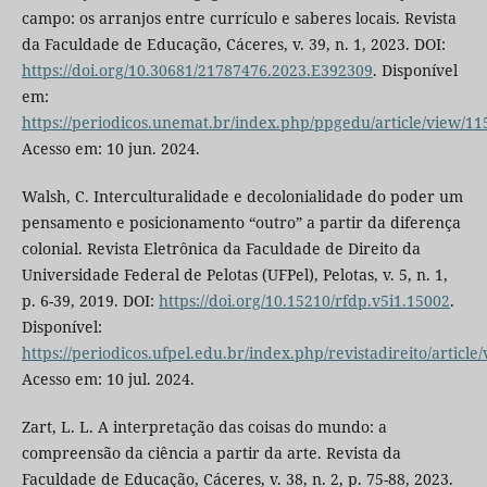
campo: os arranjos entre currículo e saberes locais. Revista
da Faculdade de Educação, Cáceres, v. 39, n. 1, 2023. DOI:
https://doi.org/10.30681/21787476.2023.E392309
. Disponível
em:
https://periodicos.unemat.br/index.php/ppgedu/article/view/11
Acesso em: 10 jun. 2024.
Walsh, C. Interculturalidade e decolonialidade do poder um
pensamento e posicionamento “outro” a partir da diferença
colonial. Revista Eletrônica da Faculdade de Direito da
Universidade Federal de Pelotas (UFPel), Pelotas, v. 5, n. 1,
p. 6-39, 2019. DOI:
https://doi.org/10.15210/rfdp.v5i1.15002
.
Disponível:
https://periodicos.ufpel.edu.br/index.php/revistadireito/article
Acesso em: 10 jul. 2024.
Zart, L. L. A interpretação das coisas do mundo: a
compreensão da ciência a partir da arte. Revista da
Faculdade de Educação, Cáceres, v. 38, n. 2, p. 75-88, 2023.