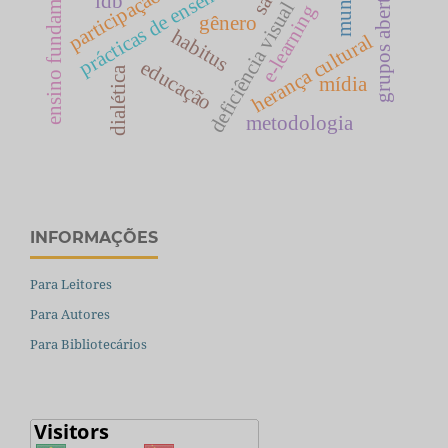
ensino fundamental
prácticas de enseñanza
grupos abertos
participação
ldb
deficiência visual
e-learning
gênero
habitus
herança cultural
educação
dialética
mídia
metodologia
INFORMAÇÕES
Para Leitores
Para Autores
Para Bibliotecários