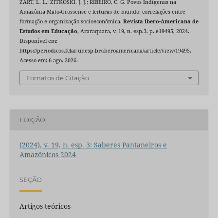
ZART, L. L.; ZITKOSKI, J. J.; RIBEIRO, C. G. Povos Indígenas na
Amazônia Mato-Grossense e leituras de mundo: correlações entre
formação e organização socioeconômica.
Revista Ibero-Americana de
Estudos em Educação
, Araraquara, v. 19, n. esp.3, p. e19495, 2024.
Disponível em:
https://periodicos.fclar.unesp.br/iberoamericana/article/view/19495.
Acesso em: 6 ago. 2026.
Fomatos de Citação
EDIÇÃO
(2024), v. 19, n. esp. 3: Saberes Pantaneiros e
Amazônicos 2024
SEÇÃO
Artigos teóricos