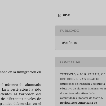
PDF
PUBLICADO
10/06/2010
COMO CITAR
asado en la inmigración en
TABERNERO, A. M. G.; CALLEJA, V. C.
HEREDERO, E. S. Análisis de las
situaciones de inclusión y respuesta
s el número de alumnado
educativa de alumnos inmigrantes e
 La investigación ha sido
dos centros educativos de la
cientes al Corredor del
comunidade autonoma de Madrid.
de diferentes niveles de
Revista Ibero-Americana de
grandes diferencias en el