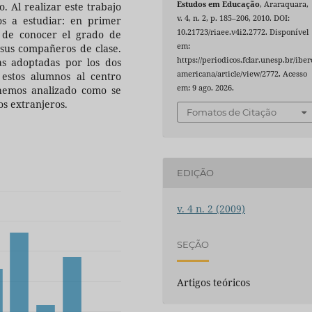
Estudos em Educação
, Araraquara,
 Al realizar este trabajo
v. 4, n. 2, p. 185–206, 2010. DOI:
os a estudiar: en primer
10.21723/riaee.v4i2.2772. Disponível
ad de conocer el grado de
em:
 sus compañeros de clase.
https://periodicos.fclar.unesp.br/iber
as adoptadas por los dos
americana/article/view/2772. Acesso
 estos alumnos al centro
em: 9 ago. 2026.
 hemos analizado como se
os extranjeros.
Fomatos de Citação
EDIÇÃO
v. 4 n. 2 (2009)
SEÇÃO
Artigos teóricos