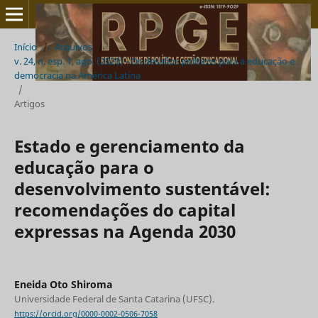
Início
/
Arquivos
/
v. 24, n. esp. 1, ago. (2020) - Os desafios políticos para a educação e
democracia na América Latina
/
Artigos
Estado e gerenciamento da
educação para o
desenvolvimento sustentável:
recomendações do capital
expressas na Agenda 2030
Eneida Oto Shiroma
Universidade Federal de Santa Catarina (UFSC).
https://orcid.org/0000-0002-0506-7058