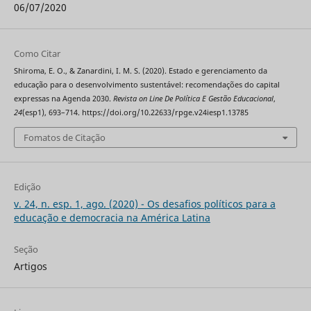
06/07/2020
Como Citar
Shiroma, E. O., & Zanardini, I. M. S. (2020). Estado e gerenciamento da
educação para o desenvolvimento sustentável: recomendações do capital
expressas na Agenda 2030.
Revista on Line De Política E Gestão Educacional
,
24
(esp1), 693–714. https://doi.org/10.22633/rpge.v24iesp1.13785
Fomatos de Citação
Edição
v. 24, n. esp. 1, ago. (2020) - Os desafios políticos para a
educação e democracia na América Latina
Seção
Artigos