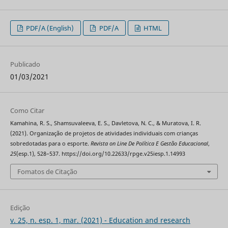
PDF/A (English)
PDF/A
HTML
Publicado
01/03/2021
Como Citar
Kamahina, R. S., Shamsuvaleeva, E. S., Davletova, N. C., & Muratova, I. R.
(2021). Organização de projetos de atividades individuais com crianças
sobredotadas para o esporte.
Revista on Line De Política E Gestão Educacional
,
25
(esp.1), 528–537. https://doi.org/10.22633/rpge.v25iesp.1.14993
Fomatos de Citação
Edição
v. 25, n. esp. 1, mar. (2021) - Education and research