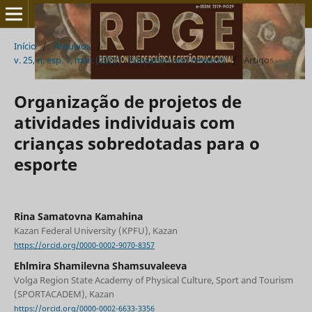
Início
/
Arquivos
/
v. 25, n. esp. 1, mar. (2021) - Education and research
/
Artigos
Organização de projetos de
atividades individuais com
crianças sobredotadas para o
esporte
Rina Samatovna Kamahina
Kazan Federal University (KPFU), Kazan
https://orcid.org/0000-0002-9070-8357
Ehlmira Shamilevna Shamsuvaleeva
Volga Region State Academy of Physical Culture, Sport and Tourism
(SPORTACADEM), Kazan
https://orcid.org/0000-0002-6633-3356