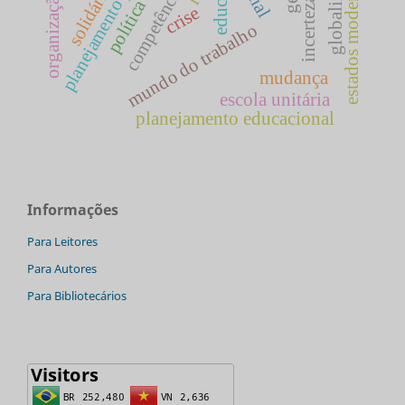
planejamento público
globalização
estados modernos
competências
solidária
organização
incerteza
crise
mundo do trabalho
mudança
escola unitária
planejamento educacional
Informações
Para Leitores
Para Autores
Para Bibliotecários