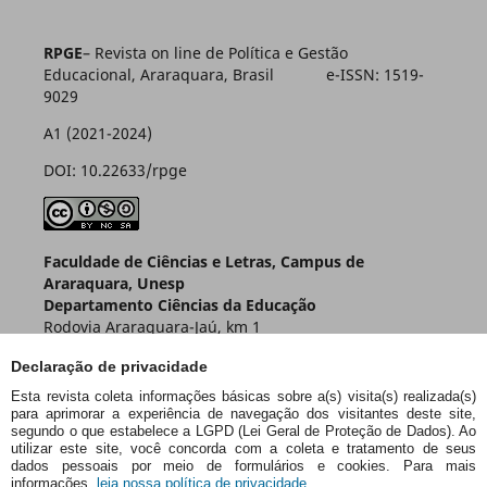
RPGE
– Revista on line de Política e Gestão
Educacional, Araraquara, Brasil e-ISSN: 1519-
9029
A1 (2021-2024)
DOI: 10.22633/rpge
Faculdade de Ciências e Letras, Campus de
Araraquara, Unesp
Departamento Ciências da Educação
Rodovia Araraquara-Jaú, km 1
Caixa Postal 174 – CEP 14800-901
Declaração de privacidade
Araraquara – SP – Brasil
Esta revista coleta informações básicas sobre a(s) visita(s) realizada(s)
para aprimorar a experiência de navegação dos visitantes deste site,
segundo o que estabelece a LGPD (Lei Geral de Proteção de Dados). Ao
utilizar este site, você concorda com a coleta e tratamento de seus
dados pessoais por meio de formulários e cookies. Para mais
informações,
leia nossa política de privacidade.