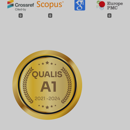
0
0
0