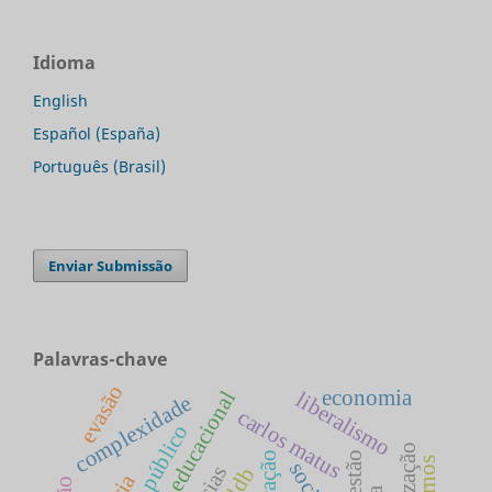
Idioma
English
Español (España)
Português (Brasil)
Enviar Submissão
Palavras-chave
evasão
economia
política educacional
liberalismo
complexidade
carlos matus
educação
gestão
social
ldb