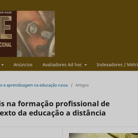
s
Anúncios
Avaliadores Ad hoc
Indexadores / Métr
Ensino e aprendizagem na educação russa
/
Artigos
is na formação profissional de
exto da educação a distância