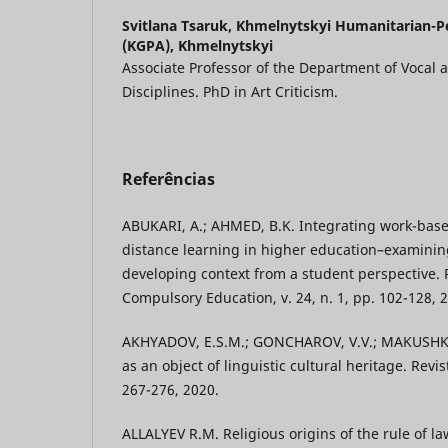
Svitlana Tsaruk,
Khmelnytskyi Humanitarian-P
(KGPA), Khmelnytskyi
Associate Professor of the Department of Vocal
Disciplines. PhD in Art Criticism.
Referências
ABUKARI, A.; AHMED, B.K. Integrating work-base
distance learning in higher education–examinin
developing context from a student perspective. 
Compulsory Education, v. 24, n. 1, pp. 102-128, 
AKHYADOV, E.S.M.; GONCHAROV, V.V.; MAKUSHKI
as an object of linguistic cultural heritage. Revis
267-276, 2020.
ALLALYEV R.M. Religious origins of the rule of l