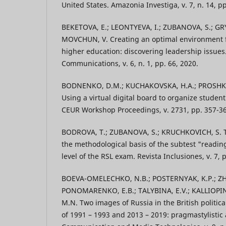
United States. Amazonia Investiga, v. 7, n. 14, p
BEKETOVA, E.; LEONTYEVA, I.; ZUBANOVA, S.; G
MOVCHUN, V. Creating an optimal environment f
higher education: discovering leadership issues
Communications, v. 6, n. 1, pp. 66, 2020.
BODNENKO, D.M.; KUCHAKOVSKA, H.A.; PROSHKIN
Using a virtual digital board to organize student
CEUR Workshop Proceedings, v. 2731, pp. 357-36
BODROVA, T.; ZUBANOVA, S.; KRUCHKOVICH, S. Te
the methodological basis of the subtest "reading" 
level of the RSL exam. Revista Inclusiones, v. 7, 
BOEVA-OMELECHKO, N.B.; POSTERNYAK, K.P.; ZH
PONOMARENKO, E.B.; TALYBINA, E.V.; KALLIOPI
M.N. Two images of Russia in the British politi
of 1991 – 1993 and 2013 – 2019: pragmastylistic 