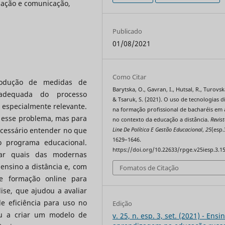
mação e comunicação,
Publicado
01/08/2021
Como Citar
odução de medidas de
Barytska, O., Gavran, I., Hutsal, R., Turovsk
adequada do processo
& Tsaruk, S. (2021). O uso de tecnologias di
e especialmente relevante.
na formação profissional de bacharéis em 
r esse problema, mas para
no contexto da educação a distância.
Revis
ecessário entender no que
Line De Política E Gestão Educacional
,
25
(esp.
1629–1646.
o programa educacional.
https://doi.org/10.22633/rpge.v25iesp.3.1
icar quais das modernas
 ensino a distância e, com
Fomatos de Citação
e formação online para
ise, que ajudou a avaliar
e eficiência para uso no
Edição
ou a criar um modelo de
v. 25, n. esp. 3, set. (2021) - Ensi