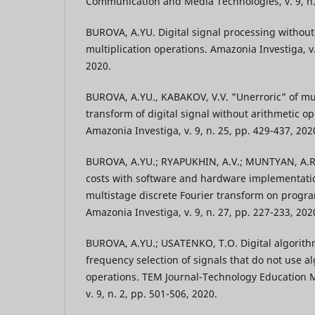
Communication and Media Technologies, v. 9, n.
BUROVA, A.YU. Digital signal processing withou
multiplication operations. Amazonia Investiga, v.
2020.
BUROVA, A.YU., KABAKOV, V.V. "Unerroric" of mul
transform of digital signal without arithmetic op
Amazonia Investiga, v. 9, n. 25, pp. 429-437, 202
BUROVA, A.YU.; RYAPUKHIN, A.V.; MUNTYAN, A.
costs with software and hardware implementatio
multistage discrete Fourier transform on progr
Amazonia Investiga, v. 9, n. 27, pp. 227-233, 202
BUROVA, A.YU.; USATENKO, T.O. Digital algorithm
frequency selection of signals that do not use al
operations. TEM Journal-Technology Education
v. 9, n. 2, pp. 501-506, 2020.