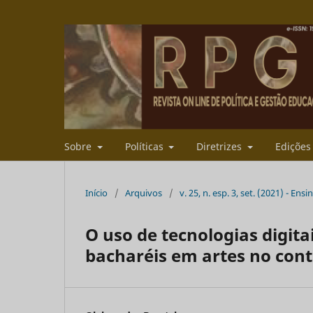
Sobre
Políticas
Diretrizes
Ediçõe
Início
/
Arquivos
/
v. 25, n. esp. 3, set. (2021) - 
O uso de tecnologias digita
bacharéis em artes no cont