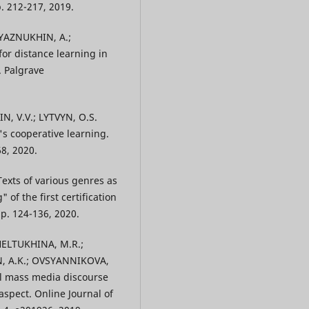
p. 212-217, 2019.
RYAZNUKHIN, A.;
or distance learning in
. Palgrave
, V.V.; LYTVYN, O.S.
's cooperative learning.
8, 2020.
xts of various genres as
of the first certification
pp. 124-136, 2020.
ELTUKHINA, M.R.;
N, A.K.; OVSYANNIKOVA,
cal mass media discourse
aspect. Online Journal of