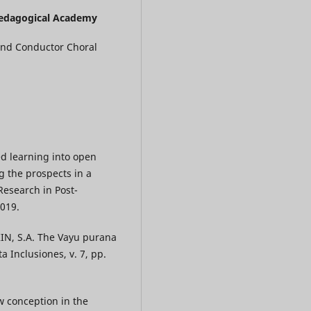
edagogical Academy
 and Conductor Choral
d learning into open
g the prospects in a
Research in Post-
2019.
N, S.A. The Vayu purana
ta Inclusiones, v. 7, pp.
aw conception in the