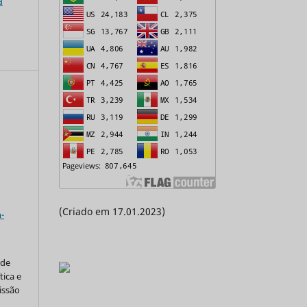
a
a
(Criado em 17.01.2023)
-
 de
tica e
issão