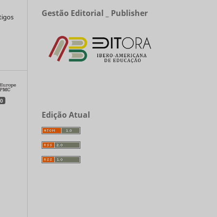
Gestão Editorial _ Publisher
tigos
a
0
Edição Atual