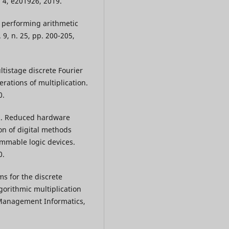
 4, e201926, 2019.
t performing arithmetic
 9, n. 25, pp. 200-205,
tistage discrete Fourier
erations of multiplication.
0.
R. Reduced hardware
n of digital methods
ammable logic devices.
0.
s for the discrete
gorithmic multiplication
 Management Informatics,