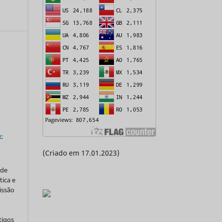
a
-
(Criado em 17.01.2023)
 de
tica e
issão
tigos