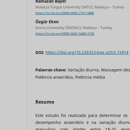
Ramazan Bayer
Malatya Turgut University (MTÜ), Malatya – Turkey
https://orcid.org/0000-0002-2161-5886
Özgür Eken
Inonu University (İNONU), Malatya – Turkey
https://orcid.org/0000-0002-5488-3158
DOI:
https://doi.org/10.22633/rpge.v25i3.15914
Palavras-chave:
Variação diurna, Massagem despo
Potência anaeróbia, Potência média
Resumo
Este estudo foi realizado para determinar o
desempenho anaeróbio e na variação diurna
masculino com idades entre 18-25 anos