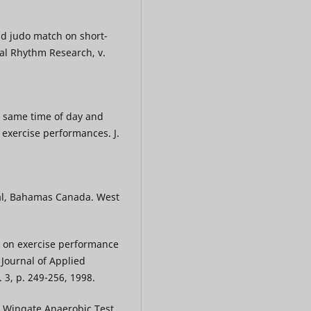
nd judo match on short-
al Rhythm Research, v.
e same time of day and
 exercise performances. J.
:
al, Bahamas Canada. West
s on exercise performance
Journal of Applied
 3, p. 249-256, 1998.
e Wingate Anaerobic Test.