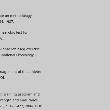
ate on methodology,
394, 1987.
naerobic test for
02.
l anaerobic leg exercise.
pational Physiology, v.
nagement of the athlete:
DOI:
gth training program and
strength and endurance,
20, p. 420–427, 2004. DOI: