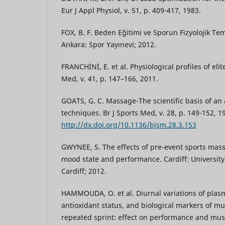
Eur J Appl Physiol, v. 51, p. 409-417, 1983.
FOX, B. F. Beden Eğitimi ve Sporun Fizyolojik Tem
Ankara: Spor Yayınevi; 2012.
FRANCHİNİ, E. et al. Physiological profiles of elit
Med, v. 41, p. 147–166, 2011.
GOATS, G. C. Massage-The scientific basis of an a
techniques. Br J Sports Med, v. 28, p. 149-152, 1
http://dx.doi.org/10.1136/bjsm.28.3.153
GWYNEE, S. The effects of pre-event sports mas
mood state and performance. Cardiff: University 
Cardiff; 2012.
HAMMOUDA, O. et al. Diurnal variations of plas
antioxidant status, and biological markers of mu
repeated sprint: effect on performance and musc