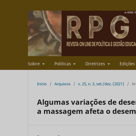
Sobre
Políticas
Diretrizes
Ediçõe
Início
/
Arquivos
/
v. 25, n. 3, set./dez. (2021)
/
Ar
Algumas variações de des
a massagem afeta o desem