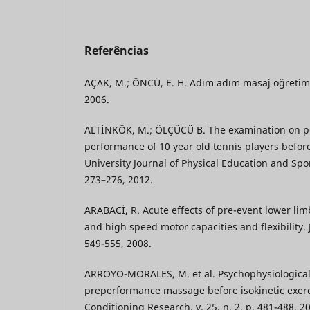
Referências
AÇAK, M.; ÖNCÜ, E. H. Adım adım masaj öğretim
2006.
ALTİNKÖK, M.; ÖLÇÜCÜ B. The examination on pos
performance of 10 year old tennis players befor
University Journal of Physical Education and Sport
273–276, 2012.
ARABACİ, R. Acute effects of pre-event lower li
and high speed motor capacities and flexibility. J
549-555, 2008.
ARROYO-MORALES, M. et al. Psychophysiological 
preperformance massage before isokinetic exerci
Conditioning Research, v. 25, n. 2, p. 481-488, 2