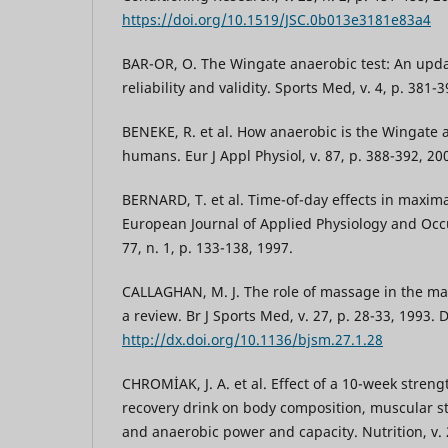
https://doi.org/10.1519/JSC.0b013e3181e83a4
BAR-OR, O. The Wingate anaerobic test: An upd
reliability and validity. Sports Med, v. 4, p. 381-
BENEKE, R. et al. How anaerobic is the Wingate a
humans. Eur J Appl Physiol, v. 87, p. 388-392, 20
BERNARD, T. et al. Time-of-day effects in maxima
European Journal of Applied Physiology and Occu
77, n. 1, p. 133-138, 1997.
CALLAGHAN, M. J. The role of massage in the ma
a review. Br J Sports Med, v. 27, p. 28-33, 1993. 
http://dx.doi.org/10.1136/bjsm.27.1.28
CHROMİAK, J. A. et al. Effect of a 10-week stren
recovery drink on body composition, muscular 
and anaerobic power and capacity. Nutrition, v. 