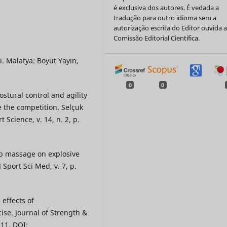
é exclusiva dos autores. É vedada a
tradução para outro idioma sem a
autorização escrita do Editor ouvida 
Comissão Editorial Científica.
i. Malatya: Boyut Yayın,
0
0
tural control and agility
e the competition. Selçuk
 Science, v. 14, n. 2, p.
mb massage on explosive
 Sport Sci Med, v. 7, p.
effects of
se. Journal of Strength &
011. DOI: