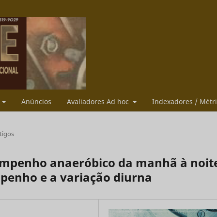
s
Anúncios
Avaliadores Ad hoc
Indexadores / Métr
tigos
empenho anaeróbico da manhã à noit
penho e a variação diurna