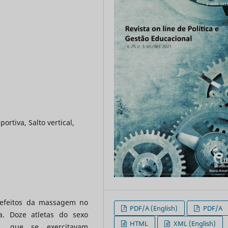
rtiva, Salto vertical,
s efeitos da massagem no
PDF/A (English)
PDF/A
. Doze atletas do sexo
HTML
XML (English)
, que se exercitavam