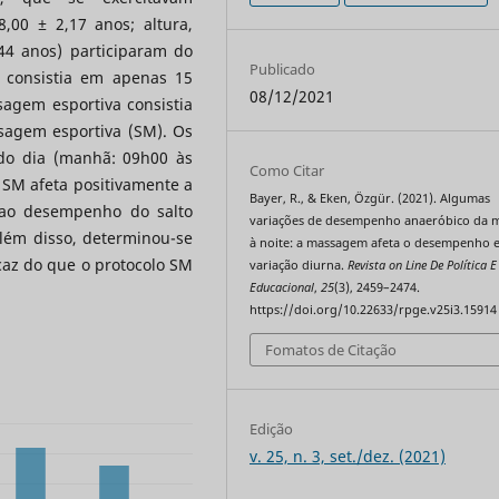
,00 ± 2,17 anos; altura,
44 anos) participaram do
Publicado
 consistia em apenas 15
08/12/2021
agem esportiva consistia
sagem esportiva (SM). Os
 do dia (manhã: 09h00 às
Como Citar
 SM afeta positivamente a
Bayer, R., & Eken, Özgür. (2021). Algumas
 ao desempenho do salto
variações de desempenho anaeróbico da 
lém disso, determinou-se
à noite: a massagem afeta o desempenho e
icaz do que o protocolo SM
variação diurna.
Revista on Line De Política 
Educacional
,
25
(3), 2459–2474.
https://doi.org/10.22633/rpge.v25i3.15914
Fomatos de Citação
Edição
v. 25, n. 3, set./dez. (2021)