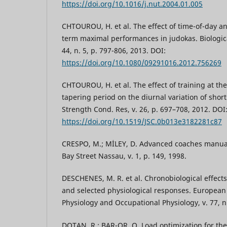
https://doi.org/10.1016/j.nut.2004.01.005
CHTOUROU, H. et al. The effect of time-of-day a
term maximal performances in judokas. Biologic
44, n. 5, p. 797-806, 2013. DOI:
https://doi.org/10.1080/09291016.2012.756269
CHTOUROU, H. et al. The effect of training at th
tapering period on the diurnal variation of short
Strength Cond. Res, v. 26, p. 697–708, 2012. DOI
https://doi.org/10.1519/JSC.0b013e3182281c87
CRESPO, M.; MİLEY, D. Advanced coaches manu
Bay Street Nassau, v. 1, p. 149, 1998.
DESCHENES, M. R. et al. Chronobiological effect
and selected physiological responses. European 
Physiology and Occupational Physiology, v. 77, n.
DOTAN, R.; BAR-OR, O. Load optimization for th