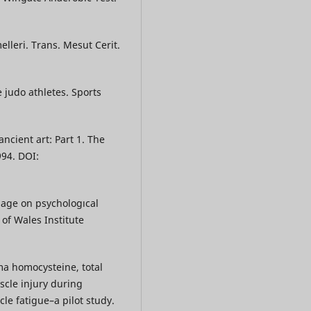
elleri. Trans. Mesut Cerit.
e judo athletes. Sports
ncient art: Part 1. The
994. DOI:
sage on psychologıcal
of Wales Institute
ma homocysteine, total
scle injury during
le fatigue–a pilot study.