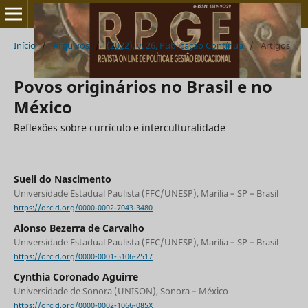
Início
/
Arquivos
/
(2022), v. 26, Publicação Contínua
/
Artigos
Povos originários no Brasil e no
México
Reflexões sobre currículo e interculturalidade
Sueli do Nascimento
Universidade Estadual Paulista (FFC/UNESP), Marília – SP – Brasil
https://orcid.org/0000-0002-7043-3480
Alonso Bezerra de Carvalho
Universidade Estadual Paulista (FFC/UNESP), Marília – SP – Brasil
https://orcid.org/0000-0001-5106-2517
Cynthia Coronado Aguirre
Universidade de Sonora (UNISON), Sonora – México
https://orcid.org/0000-0002-1066-085X