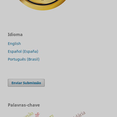
Idioma
English
Español (España)
Português (Brasil)
Enviar Submissão
Palavras-chave
solidária
evasão