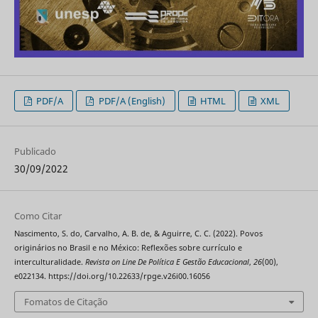
PDF/A
PDF/A (English)
HTML
XML
Publicado
30/09/2022
Como Citar
Nascimento, S. do, Carvalho, A. B. de, & Aguirre, C. C. (2022). Povos
originários no Brasil e no México: Reflexões sobre currículo e
interculturalidade.
Revista on Line De Política E Gestão Educacional
,
26
(00),
e022134. https://doi.org/10.22633/rpge.v26i00.16056
Fomatos de Citação