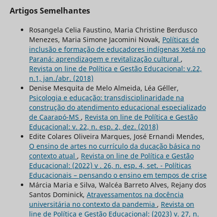
Artigos Semelhantes
Rosangela Celia Faustino, Maria Christine Berdusco
Menezes, Maria Simone Jacomini Novak,
Políticas de
inclusão e formação de educadores indígenas Xetá no
Paraná: aprendizagem e revitalização cultural
,
Revista on line de Política e Gestão Educacional: v.22,
n.1, jan./abr. (2018)
Denise Mesquita de Melo Almeida, Léa Géller,
Psicologia e educação: transdisciplinaridade na
construção do atendimento educacional especializado
de Caarapó-MS
,
Revista on line de Política e Gestão
Educacional: v. 22, n. esp. 2, dez. (2018)
Edite Colares Oliveira Marques, José Ernandi Mendes,
O ensino de artes no currículo da ducação básica no
contexto atual
,
Revista on line de Política e Gestão
Educacional: (2022) v . 26, n. esp. 4, set. - Políticas
Educacionais – pensando o ensino em tempos de crise
Márcia Maria e Silva, Walcéa Barreto Alves, Rejany dos
Santos Dominick,
Atravessamentos na docência
universitária no contexto da pandemia
,
Revista on
line de Política e Gestão Educacional: (2023) v. 27, n.