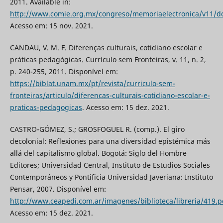
2011. Available in:
http://www.comie.org.mx/congreso/memoriaelectronica/v11/d
Acesso em: 15 nov. 2021.
CANDAU, V. M. F. Diferenças culturais, cotidiano escolar e
práticas pedagógicas. Currículo sem Fronteiras, v. 11, n. 2,
p. 240-255, 2011. Disponível em:
https://biblat.unam.mx/pt/revista/curriculo-sem-
fronteiras/articulo/diferencas-culturais-cotidiano-escolar-e-
praticas-pedagogicas
. Acesso em: 15 dez. 2021.
CASTRO-GÓMEZ, S.; GROSFOGUEL R. (comp.). El giro
decolonial: Reflexiones para una diversidad epistémica más
allá del capitalismo global. Bogotá: Siglo del Hombre
Editores; Universidad Central, Instituto de Estudios Sociales
Contemporáneos y Pontificia Universidad Javeriana: Instituto
Pensar, 2007. Disponível em:
http://www.ceapedi.com.ar/imagenes/biblioteca/libreria/419.p
Acesso em: 15 dez. 2021.