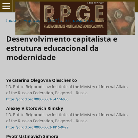
Início
/
Arquivos
/
(2021) v . 25, n. esp.7, dez.
/
Artigos
Desenvolvimento capitalista e
estrutura educacional da
modernidade
Yekaterina Olegovna Oleschenko
I.D. Putilin Belgorod Law Institute of the Ministry of Internal Affairs
of the Russian Federation, Belgorod – Russia
https://orcid.org/0000-0001-5477-6056
Alexey Viktorovich Rimsky
I.D. Putilin Belgorod Law Institute of the Ministry of Internal Affairs
of the Russian Federation, Belgorod – Russia
https://orcid.org/0000-0002-1815-9429
Pyotr Ustinovich Simora