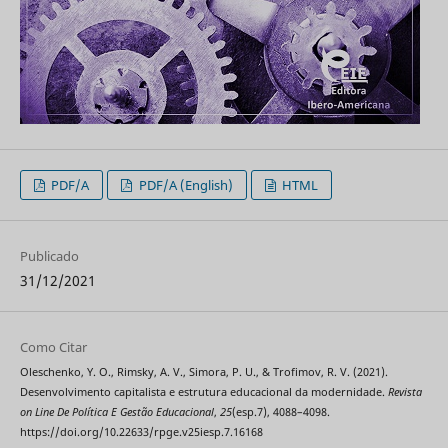
PDF/A
PDF/A (English)
HTML
Publicado
31/12/2021
Como Citar
Oleschenko, Y. O., Rimsky, A. V., Simora, P. U., & Trofimov, R. V. (2021).
Desenvolvimento capitalista e estrutura educacional da modernidade.
Revista
on Line De Política E Gestão Educacional
,
25
(esp.7), 4088–4098.
https://doi.org/10.22633/rpge.v25iesp.7.16168