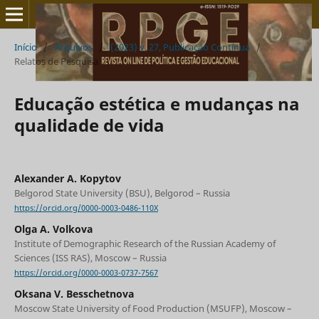
Início
/
Arquivos
/
(2023) v. 27, Publicação Contínua
/
Relatos de Pesquisa
Educação estética e mudanças na
qualidade de vida
Alexander A. Kopytov
Belgorod State University (BSU), Belgorod – Russia
https://orcid.org/0000-0003-0486-110X
Olga А. Volkova
Institute of Demographic Research of the Russian Academy of
Sciences (ISS RAS), Moscow – Russia
https://orcid.org/0000-0003-0737-7567
Oksana V. Besschetnova
Moscow State University of Food Production (MSUFP), Moscow –