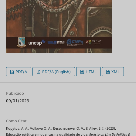
PDF/A
PDF/A (English)
HTML
XML
Publicado
09/01/2023
Como Citar
Kopytov, A. A., Volkova O. А., Besschetnova, O. V., & Aliev, S. I. (2023).
Educação estética e mudanças na qualidade de vida.
Revista on Line De Política E