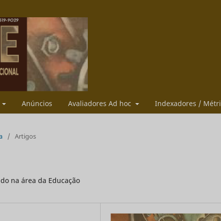
s
Anúncios
Avaliadores Ad hoc
Indexadores / Métr
a
/
Artigos
ado na área da Educação