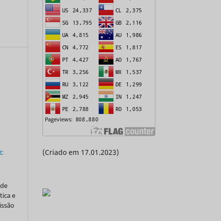
a
-
(Criado em 17.01.2023)
 de
tica e
issão