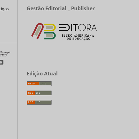
Gestão Editorial _ Publisher
tigos
a
0
Edição Atual