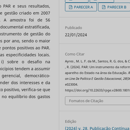
o PAR e seus resultados,
PARECER A
PARECER B
e gestão criado em 2007
. A amostra foi de 56
 documental estratificada,
Publicado
instrumento de gestão do
22/01/2024
s por ano, sendo o maior
 pontos positivos ao PAR.
Como Citar
s especificidades locais.
 i) sobre o desafio na
Ayres , M. L. F. da M., Santos, R. G. dos, & 
, R. (2024). PAR: Um instrumento da refor
nicípios tendem a assumir
aparelho do Estado na área da Educação.
R
gerencial, democrático-
on Line De Política E Gestão Educacional
,
28
(0
nder dos interesses e da
e023004.
 positivo, verifica-se que
https://doi.org/10.22633/rpge.v28i00.1801
 no equilíbrio dos gastos
Fomatos de Citação
Edição
(2024) v. 28, Publicação Contínua