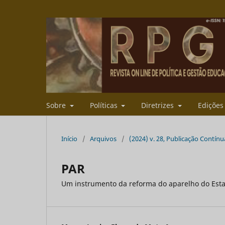
Sobre
Políticas
Diretrizes
Ediçõe
Início
/
Arquivos
/
(2024) v. 28, Publicação Contínu
PAR
Um instrumento da reforma do aparelho do Est