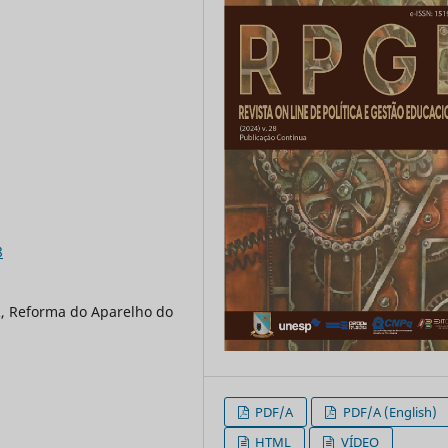
8
R, Reforma do Aparelho do
PDF/A
PDF/A (English)
HTML
VÍDEO