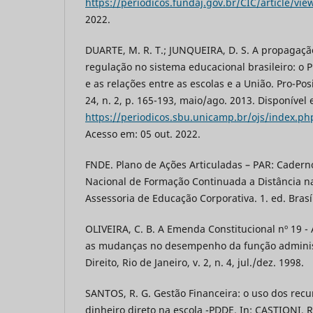
https://periodicos.fundaj.gov.br/CIC/article/vie
2022.
DUARTE, M. R. T.; JUNQUEIRA, D. S. A propagaç
regulação no sistema educacional brasileiro: o 
e as relações entre as escolas e a União. Pro-Pos
24, n. 2, p. 165-193, maio/ago. 2013. Disponível
https://periodicos.sbu.unicamp.br/ojs/index.ph
Acesso em: 05 out. 2022.
FNDE. Plano de Ações Articuladas – PAR: Cader
Nacional de Formação Continuada a Distância n
Assessoria de Educação Corporativa. 1. ed. Bras
OLIVEIRA, C. B. A Emenda Constitucional nº 19 
as mudanças no desempenho da função administ
Direito, Rio de Janeiro, v. 2, n. 4, jul./dez. 1998.
SANTOS, R. G. Gestão Financeira: o uso dos rec
dinheiro direto na escola -PDDE. In: CASTIONI, R.