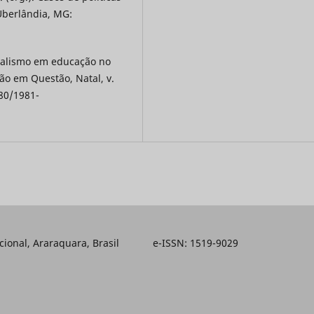
 Uberlândia, MG:
cialismo em educação no
ão em Questão, Natal, v.
680/1981-
ducacional, Araraquara, Brasil e-ISSN: 1519-9029