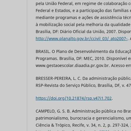
pela União Federal, em regime de colaboração c
Federal e Estados, e a participação das família
mediante programas e ações de assistência técni
à mobilização social pela melhoria da qualidade
Brasília, DF: Diário Oficial da União, 2007. Dispo
http://www.planalto.gov.br/ccivil_03/_ato2007-
.
BRASIL. O Plano de Desenvolvimento da Educação
Programas. Brasília, DF: MEC, 2010. Disponível 
www.gestaoescolar.diaadia.pr.gov.br. Acesso em
BRESSER-PEREIRA, L. C. Da administração pública
RSP-Revista do Serviço Público, Brasília, DF, v. 47
https://doi.org/10.21874/rsp.v47i1.702
.
CAMPELO, G. S. B. Administração pública no Brasi
patrimonialismo, burocracia e gerencialismo, u
Ciência & Trópico, Recife, v. 34, n. 2, p. 297-324