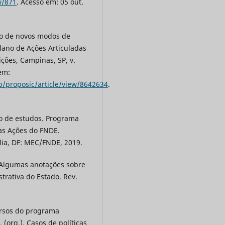
w/871
. Acesso em: 05 out.
ão de novos modos de
Plano de Ações Articuladas
ições, Campinas, SP, v.
 em:
p/proposic/article/view/8642634
.
no de estudos. Programa
as Ações do FNDE.
ília, DF: MEC/FNDE, 2019.
- Algumas anotações sobre
rativa do Estado. Rev.
ursos do programa
 (org.). Casos de políticas