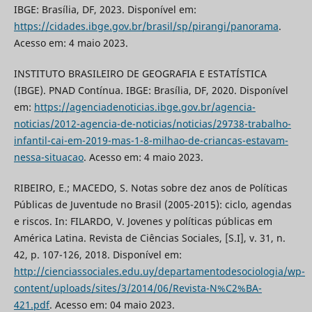
IBGE: Brasília, DF, 2023. Disponível em:
https://cidades.ibge.gov.br/brasil/sp/pirangi/panorama
.
Acesso em: 4 maio 2023.
INSTITUTO BRASILEIRO DE GEOGRAFIA E ESTATÍSTICA
(IBGE). PNAD Contínua. IBGE: Brasília, DF, 2020. Disponível
em:
https://agenciadenoticias.ibge.gov.br/agencia-
noticias/2012-agencia-de-noticias/noticias/29738-trabalho-
infantil-cai-em-2019-mas-1-8-milhao-de-criancas-estavam-
nessa-situacao
. Acesso em: 4 maio 2023.
RIBEIRO, E.; MACEDO, S. Notas sobre dez anos de Políticas
Públicas de Juventude no Brasil (2005-2015): ciclo, agendas
e riscos. In: FILARDO, V. Jovenes y políticas públicas em
América Latina. Revista de Ciências Sociales, [S.I], v. 31, n.
42, p. 107-126, 2018. Disponível em:
http://cienciassociales.edu.uy/departamentodesociologia/wp-
content/uploads/sites/3/2014/06/Revista-N%C2%BA-
421.pdf
. Acesso em: 04 maio 2023.