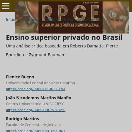
Início
/
Arquivos
/
(2024) v. 28, Publicação Contínua
/
Artigos
Ensino superior privado no Brasil
Uma análise crítica baseada em Roberto Damatta, Pierre
Bourdieu e Zygmunt Bauman
Elenice Bueno
Universidade Federal de Santa Catarina
https://orcid.org/0009-0001-0263-1741
João Nicodemos Martins Manfio
Centro Universitário UNISOCIESC
https://orcid.org/0009-0008-7687-1298
Rodrigo Martins
Faculdade Cenecista de Joinville
https://orcid.org/0009-0004-3963-3021