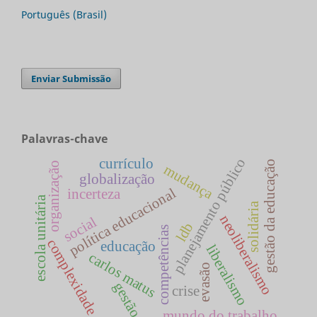
Português (Brasil)
Enviar Submissão
Palavras-chave
planejamento público
currículo
gestão da educação
organização
mudança
globalização
política educacional
incerteza
escola unitária
solidária
neoliberalismo
social
ldb
competências
complexidade
educação
liberalismo
carlos matus
evasão
gestão
crise
mundo do trabalho