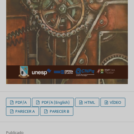
PDF/A
PDF/A (English)
HTML
VÍDEO
PARECER A
PARECER B
Publicado