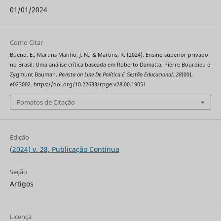
01/01/2024
Como Citar
Bueno, E., Martins Manfio, J. N., & Martins, R. (2024). Ensino superior privado
no Brasil: Uma análise crítica baseada em Roberto Damatta, Pierre Bourdieu e
Zygmunt Bauman.
Revista on Line De Política E Gestão Educacional
,
28
(00),
e023002. https://doi.org/10.22633/rpge.v28i00.19051
Fomatos de Citação
Edição
(2024) v. 28, Publicação Contínua
Seção
Artigos
Licença