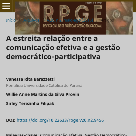
Início
/
Arquivos
/
v.20, n.2, maio-ago (2016)
/
Artigos
A estreita relação entre a
comunicação efetiva e a gestão
democrático-participativa
Vanessa Rita Barazzetti
Pontifícia Universidade Católica do Paraná
Willie Anne Martins da Silva Provin
Sirley Terezinha Filipak
DOI:
https://doi.org/10.22633/rpge.v20.n2.9456
Palavras-chave:
Comunicação Efetiva, Gestão Democrático-