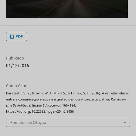
PDF
Publicado
01/12/2016
Como Citar
Barazzetti, V. R., Provin, W. A. M. da S., & Filipak, S. T. (2016). A estreita relação
entre a comunicação efetiva e a gestão democrático-participativa.
Revista on
Line De Política E Gestão Educacional
, 166–184.
https://doi.org/10.22633/rpge.v20.n2.9456
Fomatos de Citação