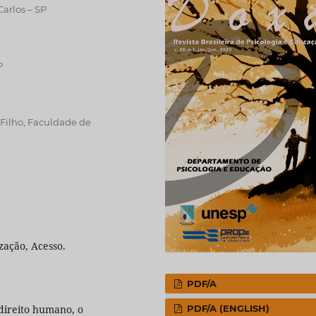
Carlos – SP
P
 Filho, Faculdade de
zação, Acesso.
PDF/A
ireito humano, o
PDF/A (ENGLISH)