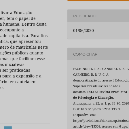
alisar a Educação
PUBLICADO
er, tem o papel de
ia humana. Dentro desta
reocupante a
01/06/2020
de capitalista. Para fins
áfica, que apresentou
mero de matriculas neste
tuições públicas quanto
COMO CITAR
amas que facilitam esse
s iniciativas
FACHINETTI, T. A.; CANDIDO, E. A. P.
 ser praticadas
CARNEIRO, R. R. U. C. A
a para a expansão e a
democratização do acesso à Educaçã
ário ter cautela em
Superior brasileira: realidade e
o.
desafios.
DOXA: Revista Brasileira
de Psicologia e Educação
,
Araraquara, v. 22, n. 1, p. 83–95, 2020
DOI: 10.30715/doxa.v22i1.13309.
Disponível em:
https://periodicos.fclar.unesp.br/doxa
article/view/13309. Acesso em: 6 ago.