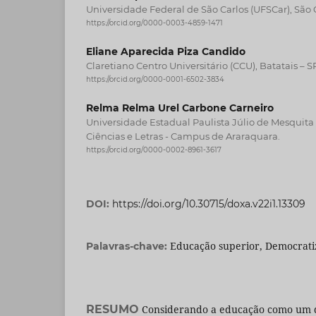
Universidade Federal de São Carlos (UFSCar), São 
https://orcid.org/0000-0003-4859-1471
Eliane Aparecida Piza Candido
Claretiano Centro Universitário (CCU), Batatais – S
https://orcid.org/0000-0001-6502-3834
Relma Relma Urel Carbone Carneiro
Universidade Estadual Paulista Júlio de Mesquita
Ciências e Letras - Campus de Araraquara.
https://orcid.org/0000-0002-8961-3617
DOI:
https://doi.org/10.30715/doxa.v22i1.13309
Educação superior, Democrati
Palavras-chave:
RESUMO
Considerando a educação como um d