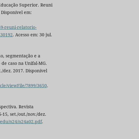
Educação Superior. Reuni
. Disponível em:
reuni-relatorio-
=30192
. Acesso em: 30 jul.
ão, segmentação e a
 de caso na Unifal-MG.
t./dez. 2017. Disponível
cle/viewFile/7899/3650
.
pectiva. Revista
-15, set./out./nov./dez.
rbedu/n24/n24a02.pdf
.