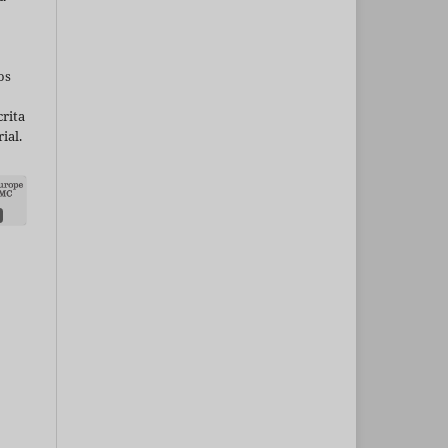
os
rita
ial.