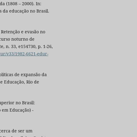
a (1808 – 2000). In:
 da educação no Brasil.
.
. Retenção e evasão no
curso noturno de
, n. 33, e154730, p. 1-26,
dur/v33/1982-6621-edur-
líticas de expansão da
de Educação, Rio de
uperior no Brasil:
o em Educação) -
acerca de ser um