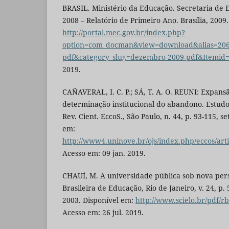
BRASIL. Ministério da Educação. Secretaria de 
2008 – Relatório de Primeiro Ano. Brasília, 2009
http://portal.mec.gov.br/index.php?
option=com_docman&view=download&alias=2069-
pdf&category_slug=dezembro-2009-pdf&Itemid
2019.
CAÑAVERAL, I. C. P.; SÁ, T. A. O. REUNI: Expans
determinação institucional do abandono. Estudo
Rev. Cient. EccoS., São Paulo, n. 44, p. 93-115, se
em:
http://www4.uninove.br/ojs/index.php/eccos/arti
Acesso em: 09 jan. 2019.
CHAUÍ, M. A universidade pública sob nova pers
Brasileira de Educação, Rio de Janeiro, v. 24, p. 5
2003. Disponível em:
http://www.scielo.br/pdf/
Acesso em: 26 jul. 2019.