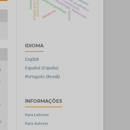
butler. gênero. identidade. feminismo.
histórias em quadrinhos
relação pais-filhos.
prática docente
práticas parentais
século xx
escrita
IDIOMA
English
Español (España)
;
Português (Brasil)
o
INFORMAÇÕES
.
Para Leitores
/
Para Autores