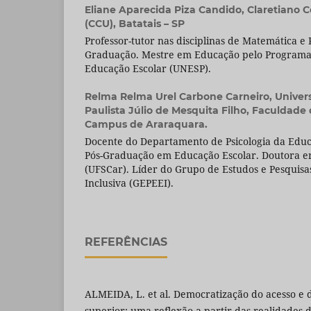
Eliane Aparecida Piza Candido,
Claretiano C
(CCU), Batatais – SP
Professor-tutor nas disciplinas de Matemática e
Graduação. Mestre em Educação pelo Programa
Educação Escolar (UNESP).
Relma Relma Urel Carbone Carneiro,
Univer
Paulista Júlio de Mesquita Filho, Faculdade d
Campus de Araraquara.
Docente do Departamento de Psicologia da Edu
Pós-Graduação em Educação Escolar. Doutora e
(UFSCar). Líder do Grupo de Estudos e Pesquisa
Inclusiva (GEPEEI).
REFERÊNCIAS
ALMEIDA, L. et al. Democratização do acesso e 
superior: uma reflexão a partir das realidades d