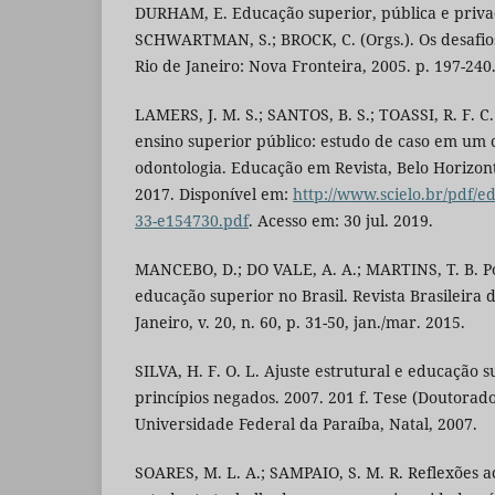
DURHAM, E. Educação superior, pública e privad
SCHWARTMAN, S.; BROCK, C. (Orgs.). Os desafios
Rio de Janeiro: Nova Fronteira, 2005. p. 197-240
LAMERS, J. M. S.; SANTOS, B. S.; TOASSI, R. F. C
ensino superior público: estudo de caso em um 
odontologia. Educação em Revista, Belo Horizonte
2017. Disponível em:
http://www.scielo.br/pdf/e
33-e154730.pdf
. Acesso em: 30 jul. 2019.
MANCEBO, D.; DO VALE, A. A.; MARTINS, T. B. Po
educação superior no Brasil. Revista Brasileira 
Janeiro, v. 20, n. 60, p. 31-50, jan./mar. 2015.
SILVA, H. F. O. L. Ajuste estrutural e educação s
princípios negados. 2007. 201 f. Tese (Doutorad
Universidade Federal da Paraíba, Natal, 2007.
SOARES, M. L. A.; SAMPAIO, S. M. R. Reflexões 