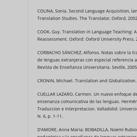
COLINA, Sonia. Second Language Acquisition, l
Translation Studies. The Translator, Oxford, 2002.
COOK, Guy. Translation in Language Teaching: 
Reassessment. Oxford: Oxford University Press, 
CORBACHO SÁNCHEZ, Alfonso. Notas sobre la tr
de lenguas extranjeras con especial referencia 
Revista de Enseñanza Universitaria. Seville, 2005
CRONIN, Michael. Translation and Globalization.
CUELLAR LAZARO, Carmen. Un nuevo enfoque de 
ensenanza comunicativa de las lenguas. Hermēn
Traduccion e Interpretacion. Valladolid: Universi
N. 6, p. 1-11.
D'AMORE, Anna Maria; BOBADILLA, Noemí Rubio.
pedagógica y la enseñanza de lenguas extranjeras