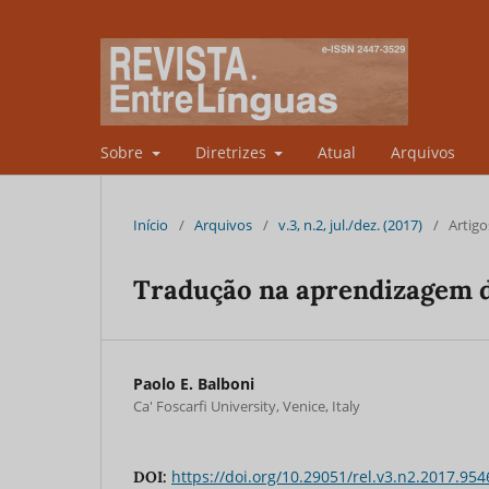
Sobre
Diretrizes
Atual
Arquivos
Início
/
Arquivos
/
v.3, n.2, jul./dez. (2017)
/
Artigo
Tradução na aprendizagem d
Paolo E. Balboni
Ca' Foscarfi University, Venice, Italy
https://doi.org/10.29051/rel.v3.n2.2017.954
DOI: