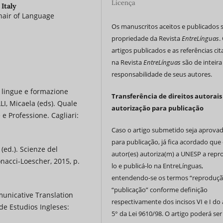
Licença
 Italy
Chair of Language
Os manuscritos aceitos e publicados 
propriedade da Revista
EntreLínguas
.
artigos publicados e as referências ci
na Revista
EntreLínguas
são de inteira
responsabilidade de seus autores.
e lingue e formazione
Transferência de direitos autorais
I, Micaela (eds). Quale
autorização para publicação
e Professione. Cagliari:
Caso o artigo submetido seja aprova
para publicação, já fica acordado que 
(ed.). Scienze del
autor(es) autoriza(m) a UNESP a repr
nacci-Loescher, 2015, p.
lo e publicá-lo na EntreLínguas,
entendendo-se os termos “reproduçã
“publicação” conforme definição
municative Translation
respectivamente dos incisos VI e I do 
de Estudios Ingleses:
5° da Lei 9610/98. O artigo poderá ser