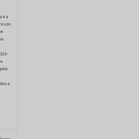
a e a
ra uso
ue
sa
 323-
de
pela
ados e