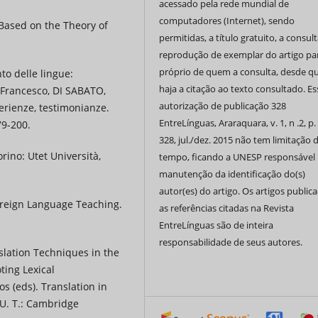
acessado pela rede mundial de
computadores (Internet), sendo
Based on the Theory of
permitidas, a título gratuito, a consult
reprodução de exemplar do artigo pa
próprio de quem a consulta, desde q
to delle lingue:
haja a citação ao texto consultado. Es
, Francesco, DI SABATO,
autorização de publicação 328
perienze, testimonianze.
EntreLínguas, Araraquara, v. 1, n .2, p.
79-200.
328, jul./dez. 2015 não tem limitação 
rino: Utet Università,
tempo, ficando a UNESP responsável 
manutenção da identificação do(s)
autor(es) do artigo. Os artigos public
Foreign Language Teaching.
as referências citadas na Revista
EntreLínguas são de inteira
responsabilidade de seus autores.
slation Techniques in the
ting Lexical
s (eds). Translation in
U. T.: Cambridge