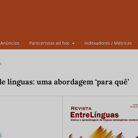
Anúncios
Pareceristas ad hoc
Indexadores / Métricas
s
e línguas: uma abordagem ‘para quê’
6