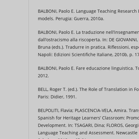
BALBONI, Paolo E. Language Teaching Research 
models. Perugia: Guerra, 2010a.
BALBONI, Paolo E. La traduzione nell’insegnamen
dall’ostracismo alla riscoperta. In: DE GIOVANNI
Bruna (eds.). Tradurre in pratica. Riflessioni, es
Napoli: Edizioni Scientifiche Italiane, 2010b, p. 1
BALBONI, Paolo E. Fare educazione linguistica. To
2012.
BELL, Roger T. (ed.). The Role of Translation in 
Paris: Didier, 1991.
BELPOLITI, Flavia; PLASCENCIA-VELA, Amira. Tran
Spanish for Heritage Learners’ Classroom: Promo
Development. In: TSAGARI, Dina; FLOROS, Georgio
Language Teaching and Assessment. Newcastle 