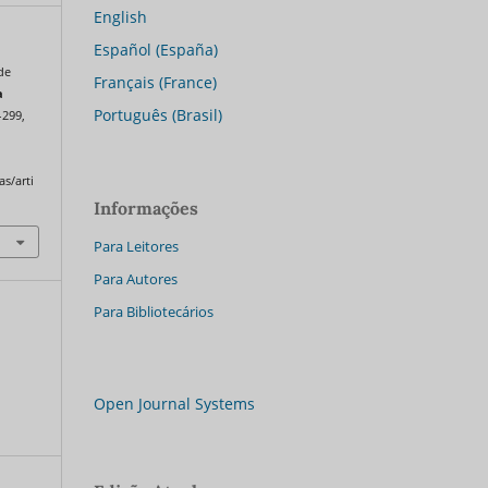
English
Español (España)
de
Français (France)
a
Português (Brasil)
–299,
as/arti
Informações
Para Leitores
Para Autores
Para Bibliotecários
Open Journal Systems