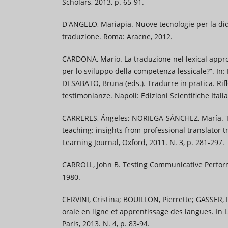
Scholars, 2013, p. 65-91.
D'ANGELO, Mariapia. Nuove tecnologie per la dida
traduzione. Roma: Aracne, 2012.
CARDONA, Mario. La traduzione nel lexical appro
per lo sviluppo della competenza lessicale?”. In
DI SABATO, Bruna (eds.). Tradurre in pratica. Rifl
testimonianze. Napoli: Edizioni Scientifiche Itali
CARRERES, Ángeles; NORIEGA-SÁNCHEZ, María. T
teaching: insights from professional translator 
Learning Journal, Oxford, 2011. N. 3, p. 281-297.
CARROLL, John B. Testing Communicative Perfor
1980.
CERVINI, Cristina; BOUILLON, Pierrette; GASSER, 
orale en ligne et apprentissage des langues. In
Paris, 2013. N. 4, p. 83-94.