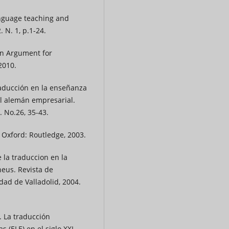
anguage teaching and
 N. 1, p.1-24.
An Argument for
2010.
aducción en la enseñanza
al alemán empresarial.
. No.26, 35-43.
 Oxford: Routledge, 2003.
la traduccion en la
eus. Revista de
dad de Valladolid, 2004.
 La traducción
 (ELE) en el siglo XXI.