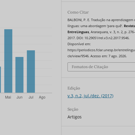
Como Citar
BALBONI, P. E. Tradução na aprendizagem 
línguas: uma abordagem ‘para quê’.
Revist
EntreLinguas
, Araraquara, v. 3, n. 2, p. 276
2017. DOI: 10.29051/rel.v3.n2.2017.9546.
Disponível em:
https://periodicos.fclar.unesp.br/entrelingu
cle/view/9546. Acesso em: 7 ago. 2026.
Fomatos de Citação
Edição
v.3, n.2, jul./dez. (2017)
Seção
Artigos