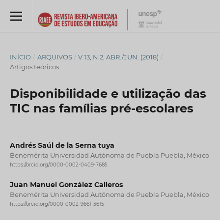
INÍCIO
/
ARQUIVOS
/
V.13, N.2, ABR./JUN. (2018)
/
Artigos teóricos
Disponibilidade e utilização das
TIC nas famílias pré-escolares
Andrés Saúl de la Serna tuya
Benemérita Universidad Autónoma de Puebla Puebla, México
https://orcid.org/0000-0002-0409-7685
Juan Manuel González Calleros
Benemérita Universidad Autónoma de Puebla Puebla, México
https://orcid.org/0000-0002-9661-3615