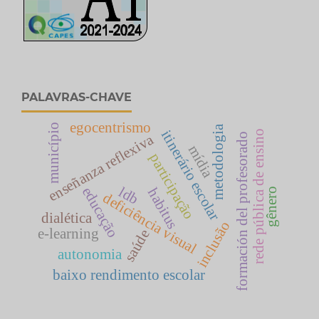
PALAVRAS-CHAVE
egocentrismo
município
metodologia
itinerário escolar
rede pública de ensino
formación del profesorado
enseñanza reflexiva
mídia
participação
ldb
educação
habitus
gênero
deficiência visual
dialética
inclusão
e-learning
saúde
autonomia
baixo rendimento escolar