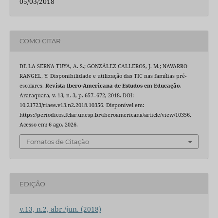
05/03/2018
COMO CITAR
DE LA SERNA TUYA, A. S.; GONZÁLEZ CALLEROS, J. M.; NAVARRO
RANGEL, Y. Disponibilidade e utilização das TIC nas famílias pré-
escolares.
Revista Ibero-Americana de Estudos em Educação
,
Araraquara, v. 13, n. 3, p. 657–672, 2018. DOI:
10.21723/riaee.v13.n2.2018.10356. Disponível em:
https://periodicos.fclar.unesp.br/iberoamericana/article/view/10356.
Acesso em: 6 ago. 2026.
Fomatos de Citação
EDIÇÃO
v.13, n.2, abr./jun. (2018)