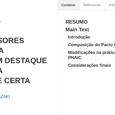
Contents
References
Info
o
RESUMO
Main Text
Introdução
SORES
Composição do Pacto N
A
Modificações na prátic
PNAIC
M DESTAQUE
Considerações finais
A
E CERTA
AZAKI