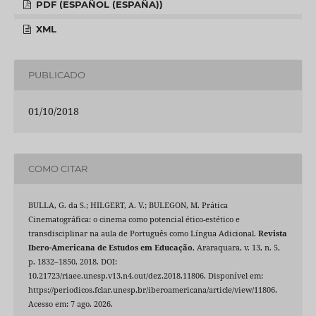
PDF (ESPAÑOL (ESPAÑA))
XML
PUBLICADO
01/10/2018
COMO CITAR
BULLA, G. da S.; HILGERT, A. V.; BULEGON, M. Prática
Cinematográfica: o cinema como potencial ético-estético e
transdisciplinar na aula de Português como Língua Adicional.
Revista
Ibero-Americana de Estudos em Educação
, Araraquara, v. 13, n. 5,
p. 1832–1850, 2018. DOI:
10.21723/riaee.unesp.v13.n4.out/dez.2018.11806. Disponível em:
https://periodicos.fclar.unesp.br/iberoamericana/article/view/11806.
Acesso em: 7 ago. 2026.