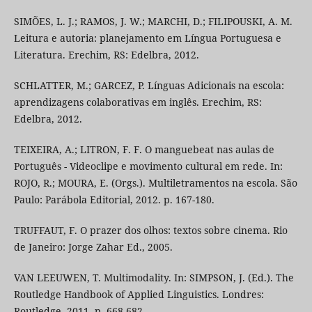
SIMÕES, L. J.; RAMOS, J. W.; MARCHI, D.; FILIPOUSKI, A. M.
Leitura e autoria: planejamento em Língua Portuguesa e
Literatura. Erechim, RS: Edelbra, 2012.
SCHLATTER, M.; GARCEZ, P. Línguas Adicionais na escola:
aprendizagens colaborativas em inglês. Erechim, RS:
Edelbra, 2012.
TEIXEIRA, A.; LITRON, F. F. O manguebeat nas aulas de
Português - Videoclipe e movimento cultural em rede. In:
ROJO, R.; MOURA, E. (Orgs.). Multiletramentos na escola. São
Paulo: Parábola Editorial, 2012. p. 167-180.
TRUFFAUT, F. O prazer dos olhos: textos sobre cinema. Rio
de Janeiro: Jorge Zahar Ed., 2005.
VAN LEEUWEN, T. Multimodality. In: SIMPSON, J. (Ed.). The
Routledge Handbook of Applied Linguistics. Londres:
Routledge, 2011. p. 668-682.