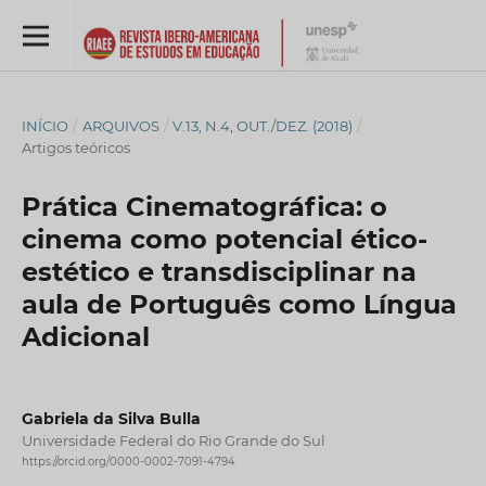
INÍCIO
/
ARQUIVOS
/
V.13, N.4, OUT./DEZ. (2018)
/
Artigos teóricos
Prática Cinematográfica: o
cinema como potencial ético-
estético e transdisciplinar na
aula de Português como Língua
Adicional
Gabriela da Silva Bulla
Universidade Federal do Rio Grande do Sul
https://orcid.org/0000-0002-7091-4794