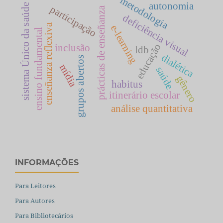
metodologia
autonomia
sistema Único da saúde
participação
prácticas de enseñanza
deficiência visual
enseñanza reflexiva
e-learning
ensino fundamental
educação
inclusão
ldb
dialética
grupos abertos
mídia
saúde
gênero
habitus
itinerário escolar
análise quantitativa
INFORMAÇÕES
Para Leitores
Para Autores
Para Bibliotecários