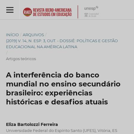
INÍCIO
/
ARQUIVOS
/
(2019) V. 14, N. ESP. 3, OUT. - DOSSIÊ: POLÍTICAS E GESTÃO
EDUCACIONAL NA AMÉRICA LATINA
/
Artigos teóricos
A interferência do banco
mundial no ensino secundário
brasileiro: experiências
históricas e desafios atuais
Eliza Bartolozzi Ferreira
Universidade Federal do Espírito Santo (UFES), Vitória, ES