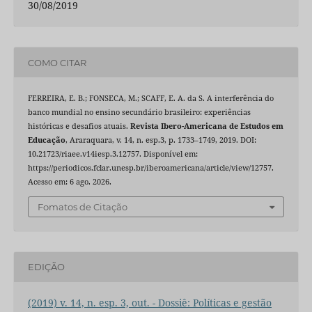
30/08/2019
COMO CITAR
FERREIRA, E. B.; FONSECA, M.; SCAFF, E. A. da S. A interferência do
banco mundial no ensino secundário brasileiro: experiências
históricas e desafios atuais.
Revista Ibero-Americana de Estudos em
Educação
, Araraquara, v. 14, n. esp.3, p. 1733–1749, 2019. DOI:
10.21723/riaee.v14iesp.3.12757. Disponível em:
https://periodicos.fclar.unesp.br/iberoamericana/article/view/12757.
Acesso em: 6 ago. 2026.
Fomatos de Citação
EDIÇÃO
(2019) v. 14, n. esp. 3, out. - Dossiê: Políticas e gestão