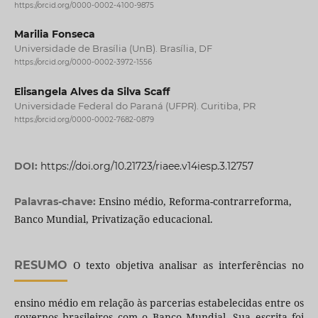
https://orcid.org/0000-0002-4100-9875
Marilia Fonseca
Universidade de Brasília (UnB). Brasília, DF
https://orcid.org/0000-0002-3972-1556
Elisangela Alves da Silva Scaff
Universidade Federal do Paraná (UFPR). Curitiba, PR
https://orcid.org/0000-0002-7682-0879
DOI:
https://doi.org/10.21723/riaee.v14iesp.3.12757
Ensino médio, Reforma-contrarreforma,
Palavras-chave:
Banco Mundial, Privatização educacional.
RESUMO
O texto objetiva analisar as interferências no
ensino médio em relação às parcerias estabelecidas entre os
governos brasileiros com o Banco Mundial. Sua escrita foi