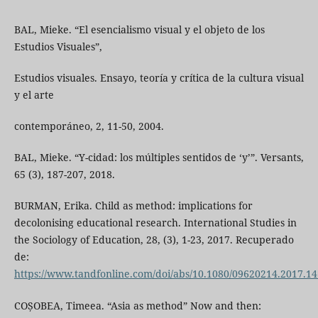
BAL, Mieke. “El esencialismo visual y el objeto de los
Estudios Visuales”,
Estudios visuales. Ensayo, teoría y crítica de la cultura visual
y el arte
contemporáneo, 2, 11-50, 2004.
BAL, Mieke. “Y-cidad: los múltiples sentidos de ‘y’”. Versants,
65 (3), 187-207, 2018.
BURMAN, Erika. Child as method: implications for
decolonising educational research. International Studies in
the Sociology of Education, 28, (3), 1-23, 2017. Recuperado
de:
https://www.tandfonline.com/doi/abs/10.1080/09620214.2017.1
COȘOBEA, Timeea. “Asia as method” Now and then: