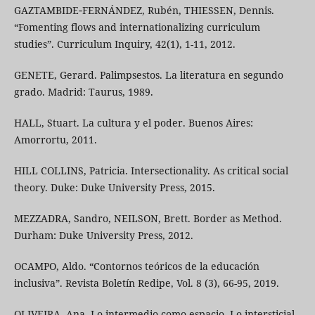
GAZTAMBIDE‐FERNÁNDEZ, Rubén, THIESSEN, Dennis.
“Fomenting flows and internationalizing curriculum
studies”. Curriculum Inquiry, 42(1), 1-11, 2012.
GENETE, Gerard. Palimpsestos. La literatura en segundo
grado. Madrid: Taurus, 1989.
HALL, Stuart. La cultura y el poder. Buenos Aires:
Amorrortu, 2011.
HILL COLLINS, Patricia. Intersectionality. As critical social
theory. Duke: Duke University Press, 2015.
MEZZADRA, Sandro, NEILSON, Brett. Border as Method.
Durham: Duke University Press, 2012.
OCAMPO, Aldo. “Contornos teóricos de la educación
inclusiva”. Revista Boletín Redipe, Vol. 8 (3), 66-95, 2019.
OLIVEIRA, Ana. Lo intermedio como espacio. Lo intersticial,