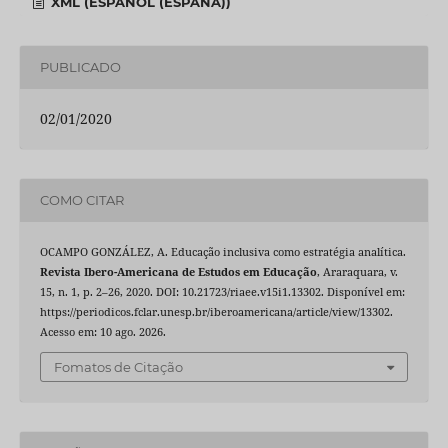
XML (ESPAÑOL (ESPAÑA))
PUBLICADO
02/01/2020
COMO CITAR
OCAMPO GONZÁLEZ, A. Educação inclusiva como estratégia analítica.
Revista Ibero-Americana de Estudos em Educação
, Araraquara, v.
15, n. 1, p. 2–26, 2020. DOI: 10.21723/riaee.v15i1.13302. Disponível em:
https://periodicos.fclar.unesp.br/iberoamericana/article/view/13302.
Acesso em: 10 ago. 2026.
Fomatos de Citação