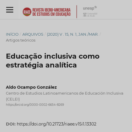
INÍCIO
/
ARQUIVOS
/
(2020) V . 15, N. 1, JAN./MAR.
/
Artigos teóricos
Educação inclusiva como
estratégia analítica
Aldo Ocampo González
Centro de Estudios Latinoamericanos de Educación Inclusiva
(CELEI)
https://orcid.org/0000-0002-6654-8269
DOI:
https://doi.org/10.21723/riaee.v15i1.13302