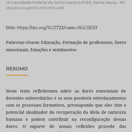
Universidade Federal de Santa Maria (UFSM), Santa Maria – RS
https://orcid.org/0000-0002-3575-4369
DOI:
https://doi.org/10.21723/riaee.v16i2.13533
Educação, Formação de professores, Dores
Palavras-chave:
emocionais, Emoções e sentimentos
RESUMO
Neste texto refletiremos sobre as dores emocionais de
docentes universitários e os seus possíveis entrelaçamentos
com os processos formativos, pressupondo que eles têm o
potencial sinalizador da recuperação da ideia de natureza
humana e podem contribuir na reconfiguração dessas
dores. O suporte de nossas reflexões procede das