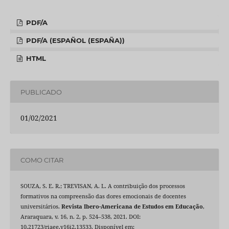
PDF/A
PDF/A (ESPAÑOL (ESPAÑA))
HTML
PUBLICADO
01/02/2021
COMO CITAR
SOUZA, S. E. R.; TREVISAN, A. L. A contribuição dos processos
formativos na compreensão das dores emocionais de docentes
universitários.
Revista Ibero-Americana de Estudos em Educação
,
Araraquara, v. 16, n. 2, p. 524–538, 2021. DOI:
10.21723/riaee.v16i2.13533. Disponível em: