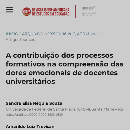
INÍCIO
/
ARQUIVOS
/
(2021 ) V. 16, N. 2, ABR./JUN.
/
Artigos teóricos
A contribuição dos processos
formativos na compreensão das
dores emocionais de docentes
universitários
Sandra Elisa Réquia Souza
Universidade Federal de Santa Maria (UFSM), Santa Maria – RS
https://orcid.org/0000-0002-5560-0519
Amarildo Luiz Trevisan