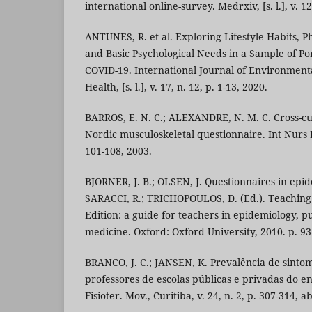
international online-survey. Medrxiv, [s. l.], v. 12
ANTUNES, R. et al. Exploring Lifestyle Habits, Ph
and Basic Psychological Needs in a Sample of P
COVID-19. International Journal of Environment
Health, [s. l.], v. 17, n. 12, p. 1-13, 2020.
BARROS, E. N. C.; ALEXANDRE, N. M. C. Cross-cul
Nordic musculoskeletal questionnaire. Int Nurs Rev.
101-108, 2003.
BJORNER, J. B.; OLSEN, J. Questionnaires in epid
SARACCI, R.; TRICHOPOULOS, D. (Ed.). Teaching
Edition: a guide for teachers in epidemiology, pu
medicine. Oxford: Oxford University, 2010. p. 93
BRANCO, J. C.; JANSEN, K. Prevalência de sint
professores de escolas públicas e privadas do e
Fisioter. Mov., Curitiba, v. 24, n. 2, p. 307-314, ab