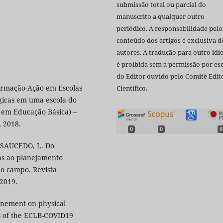
submissão total ou parcial do
manuscrito a qualquer outro
periódico. A responsabilidade pelo
conteúdo dos artigos é exclusiva d
autores. A tradução para outro id
é proibida sem a permissão por esc
do Editor ouvido pelo Comitê Edito
ormação-Ação em Escolas
Científico.
gicas em uma escola do
l em Educação Básica) –
, 2018.
0
0
0
-SAUCEDO, L. Do
as ao planejamento
do campo. Revista
 2019.
inement on physical
ts of the ECLB-COVID19