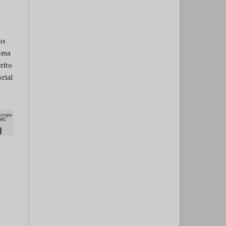
os
ioma
rito
rial