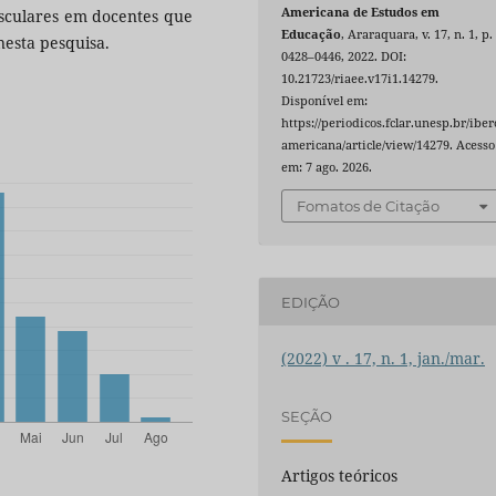
Americana de Estudos em
usculares em docentes que
Educação
, Araraquara, v. 17, n. 1, p.
esta pesquisa.
0428–0446, 2022. DOI:
10.21723/riaee.v17i1.14279.
Disponível em:
https://periodicos.fclar.unesp.br/iber
americana/article/view/14279. Acesso
em: 7 ago. 2026.
Fomatos de Citação
EDIÇÃO
(2022) v . 17, n. 1, jan./mar.
SEÇÃO
Artigos teóricos