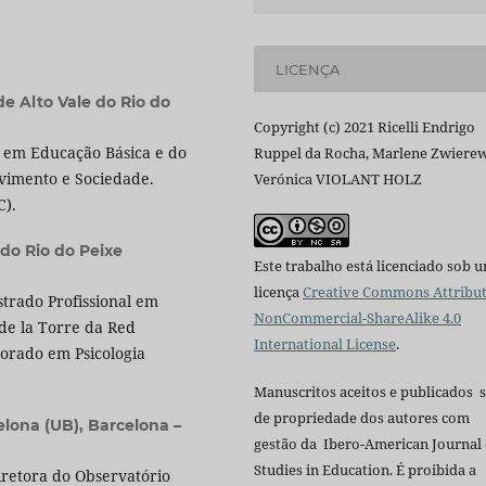
LICENÇA
e Alto Vale do Rio do
Copyright (c) 2021 Ricelli Endrigo
l em Educação Básica e do
Ruppel da Rocha, Marlene Zwierew
imento e Sociedade.
Verónica VIOLANT HOLZ
C).
 do Rio do Peixe
Este trabalho está licenciado sob 
licença
Creative Commons Attribut
trado Profissional em
NonCommercial-ShareAlike 4.0
de la Torre da Red
International License
.
torado em Psicologia
Manuscritos aceitos e publicados 
de propriedade dos autores com
lona (UB), Barcelona –
gestão da Ibero-American Journal 
Studies in Education. É proibida a
iretora do Observatório