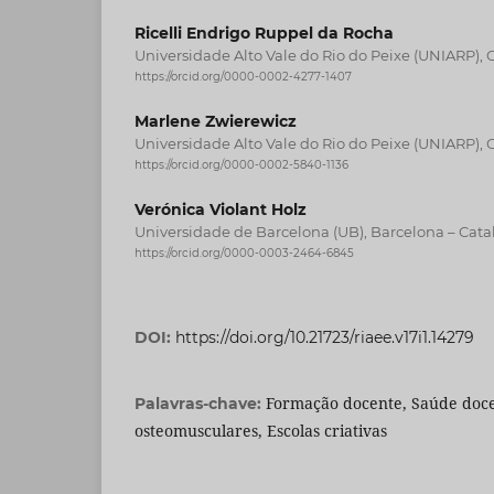
Ricelli Endrigo Ruppel da Rocha
Universidade Alto Vale do Rio do Peixe (UNIARP), C
https://orcid.org/0000-0002-4277-1407
Marlene Zwierewicz
Universidade Alto Vale do Rio do Peixe (UNIARP), C
https://orcid.org/0000-0002-5840-1136
Verónica Violant Holz
Universidade de Barcelona (UB), Barcelona – Cat
https://orcid.org/0000-0003-2464-6845
DOI:
https://doi.org/10.21723/riaee.v17i1.14279
Formação docente, Saúde doce
Palavras-chave:
osteomusculares, Escolas criativas