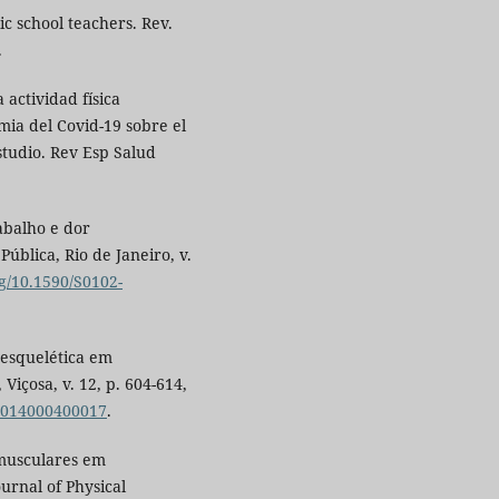
lic school teachers. Rev.
.
actividad física
mia del Covid-19 sobre el
studio. Rev Esp Salud
rabalho e dor
ública, Rio de Janeiro, v.
rg/10.1590/S0102-
oesquelética em
Viçosa, v. 12, p. 604-614,
22014000400017
.
musculares em
urnal of Physical