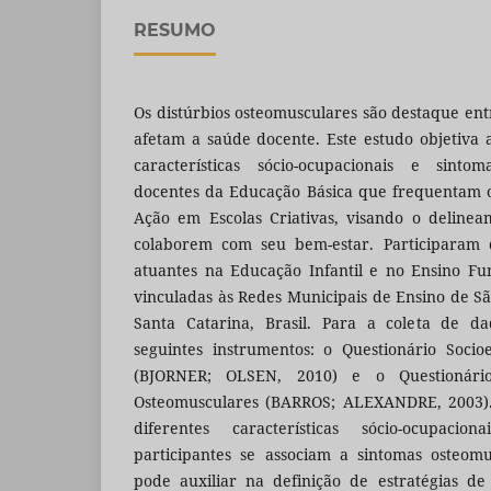
RESUMO
Os distúrbios osteomusculares são destaque en
afetam a saúde docente. Este estudo objetiva a
características sócio-ocupacionais e sint
docentes da Educação Básica que frequentam 
Ação em Escolas Criativas, visando o delinea
colaborem com seu bem-estar. Participaram 
atuantes na Educação Infantil e no Ensino Fu
vinculadas às Redes Municipais de Ensino de S
Santa Catarina, Brasil. Para a coleta de da
seguintes instrumentos: o Questionário Soci
(BJORNER; OLSEN, 2010) e o Questionári
Osteomusculares (BARROS; ALEXANDRE, 2003).
diferentes características sócio-ocupacio
participantes se associam a sintomas osteomus
pode auxiliar na definição de estratégias d