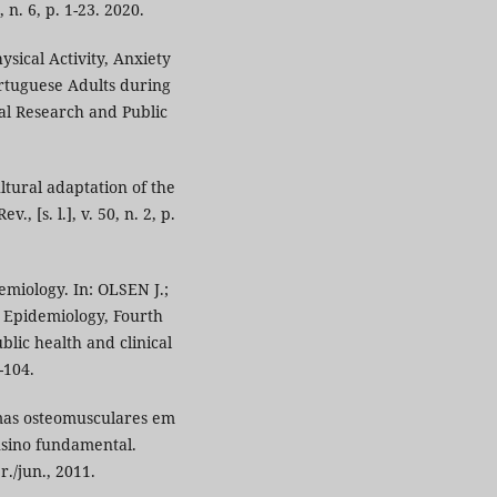
, n. 6, p. 1-23. 2020.
ysical Activity, Anxiety
ortuguese Adults during
al Research and Public
tural adaptation of the
, [s. l.], v. 50, n. 2, p.
emiology. In: OLSEN J.;
 Epidemiology, Fourth
blic health and clinical
-104.
omas osteomusculares em
nsino fundamental.
r./jun., 2011.