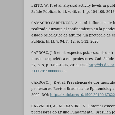
BRITO, W. F. et al. Physical activity levels in pub
Saúde Pública, [s. l.], v. 46, n. 1, p. 104-109, 2012
CAMACHO-CARDENOSA, A. et al. Influencia de la 
realizada durante el confinamiento en la pande
estado psicológico de adultos: un protocolo de e
Pública, [s. l.], v. 94, n. 12, p. 1-12, 2020.
CARDOSO, J. P. et al. Aspectos psicossociais do t
musculoesquelética em professores. Cad. Saúde P
27, n. 8, p. 1498-1506, 2011. DOI:
http://dx.doi.o
311X2011000800005
CARDOSO, J. P. et al. Prevalência de dor muscul
professores. Revista Brasileira de Epidemiologia, 
2009. DOI:
http://dx.doi.org/10.1590/S0100-676
CARVALHO, A.; ALEXANDRE, N. Sintomas osteo
professores do Ensino Fundamental. Brazilian Jo