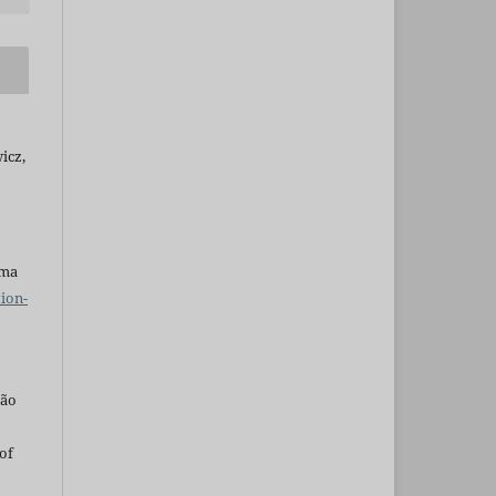
icz,
uma
ion-
são
of