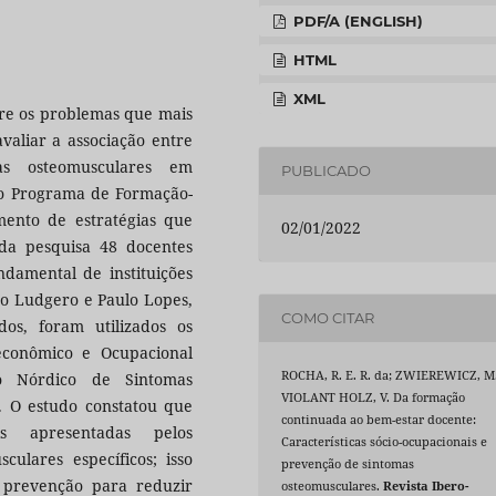
PDF/A (ENGLISH)
HTML
XML
tre os problemas que mais
valiar a associação entre
omas osteomusculares em
PUBLICADO
o Programa de Formação-
mento de estratégias que
02/01/2022
da pesquisa 48 docentes
ndamental de instituições
ão Ludgero e Paulo Lopes,
COMO CITAR
dos, foram utilizados os
oeconômico e Ocupacional
ROCHA, R. E. R. da; ZWIEREWICZ, M.
o Nórdico de Sintomas
VIOLANT HOLZ, V. Da formação
 O estudo constatou que
continuada ao bem-estar docente:
nais apresentadas pelos
Características sócio-ocupacionais e
culares específicos; isso
prevenção de sintomas
e prevenção para reduzir
osteomusculares.
Revista Ibero-