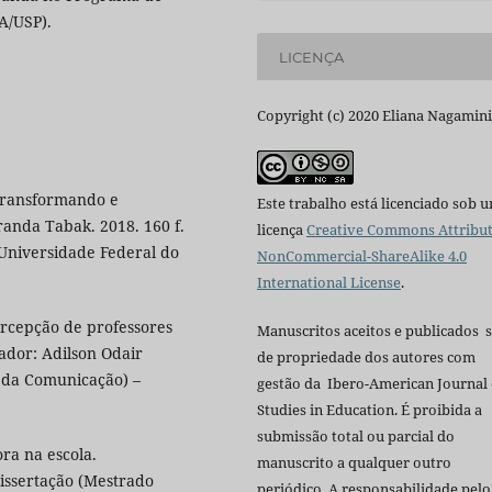
A/USP).
LICENÇA
Copyright (c) 2020 Eliana Nagamini
 transformando e
Este trabalho está licenciado sob 
randa Tabak. 2018. 160 f.
licença
Creative Commons Attribut
 Universidade Federal do
NonCommercial-ShareAlike 4.0
International License
.
ercepção de professores
Manuscritos aceitos e publicados 
tador: Adilson Odair
de propriedade dos autores com
s da Comunicação) –
gestão da Ibero-American Journal 
Studies in Education. É proibida a
submissão total ou parcial do
ora na escola.
manuscrito a qualquer outro
Dissertação (Mestrado
periódico. A responsabilidade pelo