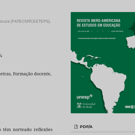
Souza (FATECSP/CEETEPS),
14
etras, Formação docente,
PDF/A
 têm norteado reflexões