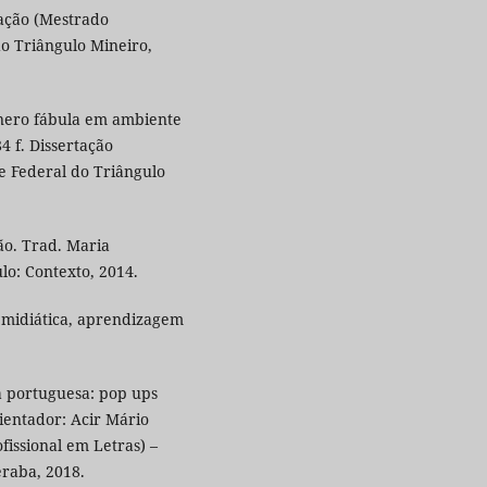
tação (Mestrado
do Triângulo Mineiro,
gênero fábula em ambiente
4 f. Dissertação
e Federal do Triângulo
o. Trad. Maria
lo: Contexto, 2014.
midiática, aprendizagem
a portuguesa: pop ups
ientador: Acir Mário
fissional em Letras) –
eraba, 2018.