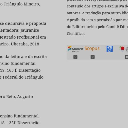
do Triângulo Mineiro,
conteúdo dos artigos é exclusiva d
autores. A tradução para outro id
é proibida sem a permissão por esc
se discursiva e proposta
do Editor ouvido pelo Comitê Edito
ientadora: Jauranice
Científico.
Mestrado Profissional em
neiro, Uberaba, 2018
o da leitura e da escrita
0
0
0
nsino fundamental.
9. 165 f. Dissertação
e Federal do Triângulo
ero Reto, Augusto
o ensino fundamental.
18. 135f. Dissertação