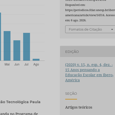
Disponível em:
https://periodicos.fclar.unesp.br/iber
americana/article/view/14514. Acesso
em: 6 ago. 2026.
Fomatos de Citação
EDIÇÃO
(2020) v. 15, n. esp. 4, dez. -
15 Anos pensando a
Educação Escolar em Ibero-
América
SEÇÃO
ção Tecnológica Paula
Artigos teóricos
oranda no Programa de