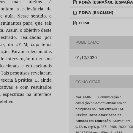
ivos mais afeitos à
PDF/A (ESPAÑOL (ESPAÑA
ontam a relevância da
PDF/A (ENGLISH)
e aula. Nesse sentido, a
rminantes para que tais
HTML
a. Assim, o objetivo deste
estrado, realizadas por
PUBLICADO
ras, da UFTM, cujo tema
ação. Foram selecionadas
01/12/2020
 de intervenção no ensino
cacionais e educacionais
. Tais pesquisas revelaram
eoria à prática. E, ainda
COMO CITAR
cativas e com resultados
s específicas na interface
NAGAMINI, E. Comunicação e
fetivo.
educação no desenvolvimento de
pesquisas no ProfLetras-UFTM.
Revista Ibero-Americana de
Estudos em Educação
, Araraquara,
v. 15, n. esp4, p. 2671–2686, 2020. DOI
10.21723/riaee.v15iesp4.14514.