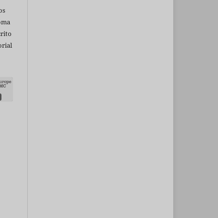
os
ioma
rito
rial