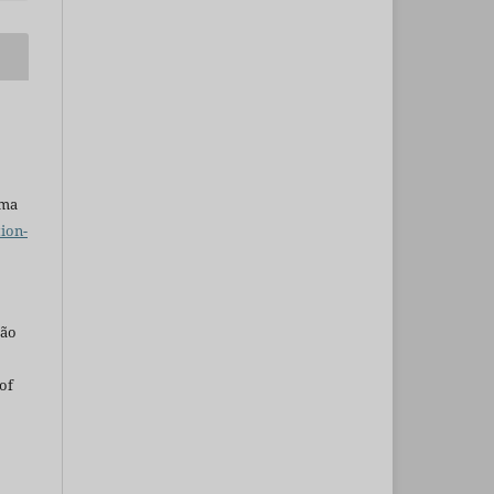
uma
ion-
são
of