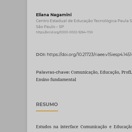
Eliana Nagamini
Centro Estadual de Educação Tecnológica Paula 
São Paulo – SP
https://orcid.org/0000-0002-9264-115X
DOI:
https://doi.org/10.21723/riaee.v15iesp4.145
Comunicação, Educação, ProfL
Palavras-chave:
Ensino fundamental
RESUMO
Estudos na interface Comunicação e Educação