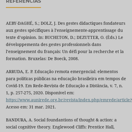
REFERÊNCIAS
AEBY-DAGHÉ, S.; DOLZ, J. Des gestes didactiques fondateurs
aux gestes spécifiques à l’enseignemente-apprentissage du
texte d’opinion. In: BUCHETON, D.; DEZUTTER, O. (Èds.) Le
développementa des gestes professionnels dans
l’enseignement du français: Un défi pour la recherche et la
formation. Bruxelas: De Boeck, 2008.
ARRUDA, E. P. Educação remota emergencial: elementos
para políticas públicas na educação brasileira em tempos de
Covid-19. Em Rede-Revista de Educação a Distância, v. 7, n.
1, p. 257-275, 2020. Disponível em:
https://www.aunirede.org.br/revista/index.php/emrede/article
Acesso em: 31 mar. 2021.
BANDURA, A. Social foundantions of thought & action: a
social cognitive theory. Englewood Cliffs: Prentice Hall,