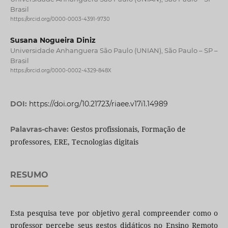
Brasil
https://orcid.org/0000-0003-4391-9730
Susana Nogueira Diniz
Universidade Anhanguera São Paulo (UNIAN), São Paulo – SP –
Brasil
https://orcid.org/0000-0002-4329-848X
DOI:
https://doi.org/10.21723/riaee.v17i1.14989
Gestos profissionais, Formação de
Palavras-chave:
professores, ERE, Tecnologias digitais
RESUMO
Esta pesquisa teve por objetivo geral compreender como o
professor percebe seus gestos didáticos no Ensino Remoto