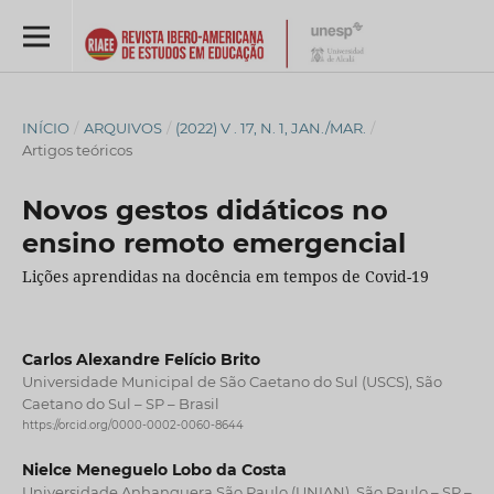
INÍCIO
/
ARQUIVOS
/
(2022) V . 17, N. 1, JAN./MAR.
/
Artigos teóricos
Novos gestos didáticos no
ensino remoto emergencial
Lições aprendidas na docência em tempos de Covid-19
Carlos Alexandre Felício Brito
Universidade Municipal de São Caetano do Sul (USCS), São
Caetano do Sul – SP – Brasil
https://orcid.org/0000-0002-0060-8644
Nielce Meneguelo Lobo da Costa
Universidade Anhanguera São Paulo (UNIAN), São Paulo – SP –