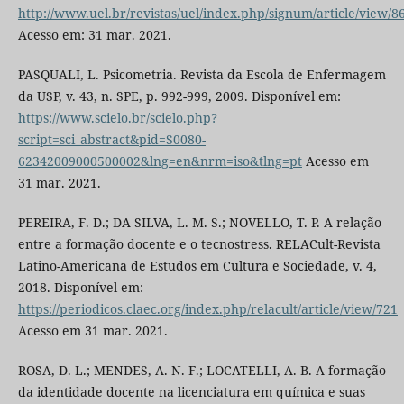
http://www.uel.br/revistas/uel/index.php/signum/article/view/8
Acesso em: 31 mar. 2021.
PASQUALI, L. Psicometria. Revista da Escola de Enfermagem
da USP, v. 43, n. SPE, p. 992-999, 2009. Disponível em:
https://www.scielo.br/scielo.php?
script=sci_abstract&pid=S0080-
62342009000500002&lng=en&nrm=iso&tlng=pt
Acesso em
31 mar. 2021.
PEREIRA, F. D.; DA SILVA, L. M. S.; NOVELLO, T. P. A relação
entre a formação docente e o tecnostress. RELACult-Revista
Latino-Americana de Estudos em Cultura e Sociedade, v. 4,
2018. Disponível em:
https://periodicos.claec.org/index.php/relacult/article/view/721
Acesso em 31 mar. 2021.
ROSA, D. L.; MENDES, A. N. F.; LOCATELLI, A. B. A formação
da identidade docente na licenciatura em química e suas