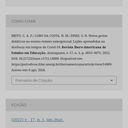
COMO CITAR
BRITO, C. A. F.; LOBO DA COSTA, N. M.; DINIZ, S. N. Novos gestos
didáticos no ensino remoto emergencial: Lições aprendidas na
docência em tempos de Covid-19.
Revista Ibero-Americana de
Estudos em Educação
, Araraquara, v. 17, n. 1, p. 0053–0071, 2022.
DOI: 10.21723/riaee.v17i1.14989. Disponível em:
https://periodicos.fclar.unesp.br/iberoamericana/article/view/14989.
Acesso em: 6 ago. 2026.
Fomatos de Citação
EDIÇÃO
(2022) v . 17, n. 1, jan./mar.