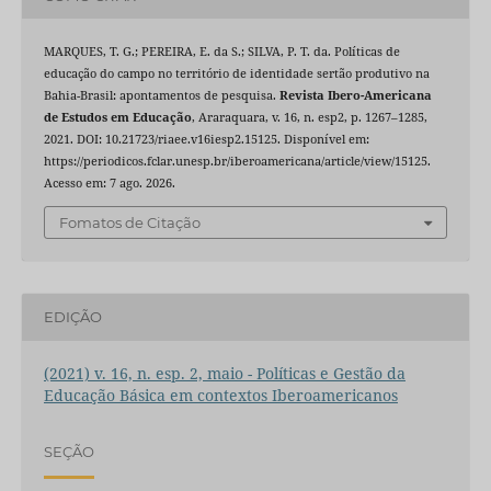
MARQUES, T. G.; PEREIRA, E. da S.; SILVA, P. T. da. Políticas de
educação do campo no território de identidade sertão produtivo na
Bahia-Brasil: apontamentos de pesquisa.
Revista Ibero-Americana
de Estudos em Educação
, Araraquara, v. 16, n. esp2, p. 1267–1285,
2021. DOI: 10.21723/riaee.v16iesp2.15125. Disponível em:
https://periodicos.fclar.unesp.br/iberoamericana/article/view/15125.
Acesso em: 7 ago. 2026.
Fomatos de Citação
EDIÇÃO
(2021) v. 16, n. esp. 2, maio - Políticas e Gestão da
Educação Básica em contextos Iberoamericanos
SEÇÃO