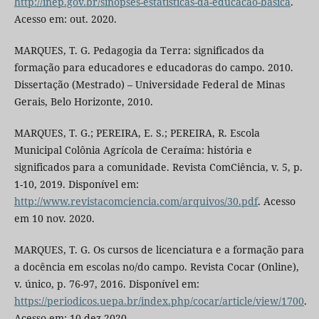
http://inep.gov.br/sinopses-estatisticas-da-educacao-basica
.
Acesso em: out. 2020.
MARQUES, T. G. Pedagogia da Terra: significados da
formação para educadores e educadoras do campo. 2010.
Dissertação (Mestrado) – Universidade Federal de Minas
Gerais, Belo Horizonte, 2010.
MARQUES, T. G.; PEREIRA, E. S.; PEREIRA, R. Escola
Municipal Colônia Agrícola de Ceraíma: história e
significados para a comunidade. Revista ComCiência, v. 5, p.
1-10, 2019. Disponível em:
http://www.revistacomciencia.com/arquivos/30.pdf
. Acesso
em 10 nov. 2020.
MARQUES, T. G. Os cursos de licenciatura e a formação para
a docência em escolas no/do campo. Revista Cocar (Online),
v. único, p. 76-97, 2016. Disponível em:
https://periodicos.uepa.br/index.php/cocar/article/view/1700
.
Acesso em: 10 dez 2020.