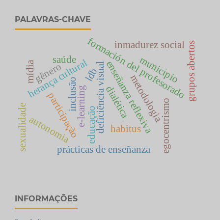
PALAVRAS-CHAVE
formación del profesorado
inmadurez social
grupos abertos
saúde
município
herança cultural
enseñanza reflexiva
mídia
gênero
deficiência visual
ldb
metodologia
inclusão
dialética
e-learning
participação
egocentrismo
sexualidade
educação
autonomia
habitus
prácticas de enseñanza
INFORMAÇÕES