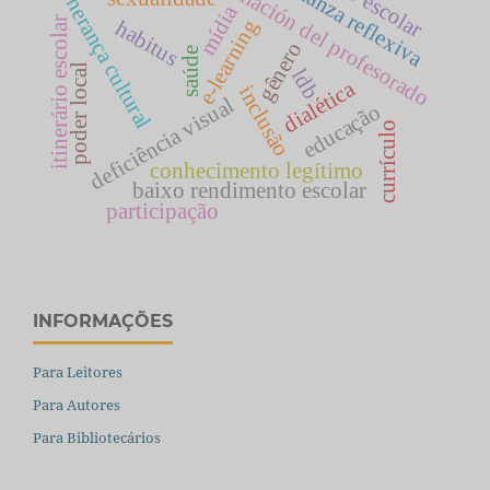
enseñanza reflexiva
formación del profesorado
herança cultural
mídia
itinerário escolar
e-learning
habitus
gênero
saúde
poder local
ldb
dialética
inclusão
deficiência visual
educação
currículo
conhecimento legítimo
baixo rendimento escolar
participação
INFORMAÇÕES
Para Leitores
Para Autores
Para Bibliotecários