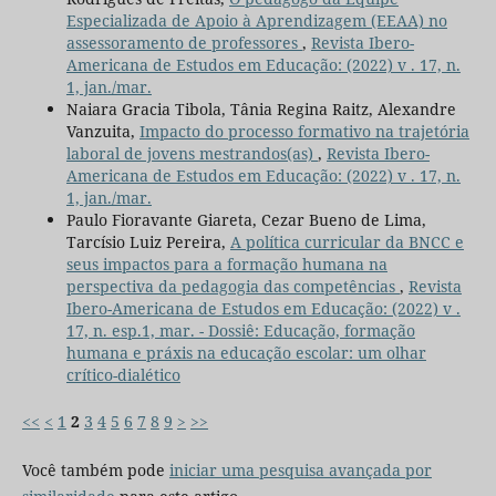
Especializada de Apoio à Aprendizagem (EEAA) no
assessoramento de professores
,
Revista Ibero-
Americana de Estudos em Educação: (2022) v . 17, n.
1, jan./mar.
Naiara Gracia Tibola, Tânia Regina Raitz, Alexandre
Vanzuita,
Impacto do processo formativo na trajetória
laboral de jovens mestrandos(as)
,
Revista Ibero-
Americana de Estudos em Educação: (2022) v . 17, n.
1, jan./mar.
Paulo Fioravante Giareta, Cezar Bueno de Lima,
Tarcísio Luiz Pereira,
A política curricular da BNCC e
seus impactos para a formação humana na
perspectiva da pedagogia das competências
,
Revista
Ibero-Americana de Estudos em Educação: (2022) v .
17, n. esp.1, mar. - Dossiê: Educação, formação
humana e práxis na educação escolar: um olhar
crítico-dialético
<<
<
1
2
3
4
5
6
7
8
9
>
>>
Você também pode
iniciar uma pesquisa avançada por