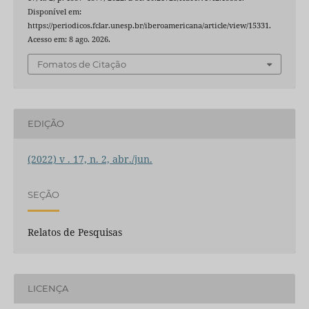
Disponível em:
https://periodicos.fclar.unesp.br/iberoamericana/article/view/15331.
Acesso em: 8 ago. 2026.
Fomatos de Citação
EDIÇÃO
(2022) v . 17, n. 2, abr./jun.
SEÇÃO
Relatos de Pesquisas
LICENÇA