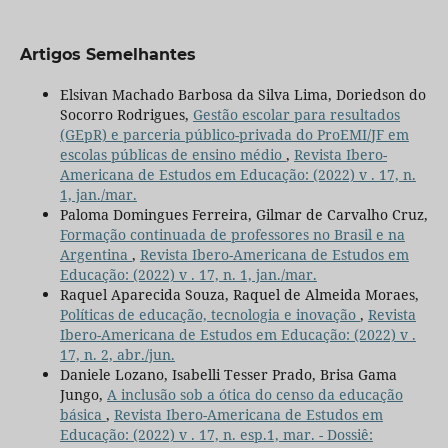
Artigos Semelhantes
Elsivan Machado Barbosa da Silva Lima, Doriedson do
Socorro Rodrigues,
Gestão escolar para resultados
(GEpR) e parceria público-privada do ProEMI/JF em
escolas públicas de ensino médio
,
Revista Ibero-
Americana de Estudos em Educação: (2022) v . 17, n.
1, jan./mar.
Paloma Domingues Ferreira, Gilmar de Carvalho Cruz,
Formação continuada de professores no Brasil e na
Argentina
,
Revista Ibero-Americana de Estudos em
Educação: (2022) v . 17, n. 1, jan./mar.
Raquel Aparecida Souza, Raquel de Almeida Moraes,
Políticas de educação, tecnologia e inovação
,
Revista
Ibero-Americana de Estudos em Educação: (2022) v .
17, n. 2, abr./jun.
Daniele Lozano, Isabelli Tesser Prado, Brisa Gama
Jungo,
A inclusão sob a ótica do censo da educação
básica
,
Revista Ibero-Americana de Estudos em
Educação: (2022) v . 17, n. esp.1, mar. - Dossiê: