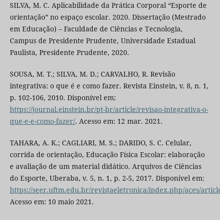
SILVA, M. C. Aplicabilidade da Prática Corporal “Esporte de
orientação” no espaço escolar. 2020. Dissertação (Mestrado
em Educação) – Faculdade de Ciências e Tecnologia,
Campus de Presidente Prudente, Universidade Estadual
Paulista, Presidente Prudente, 2020.
SOUSA, M. T.; SILVA, M. D.; CARVALHO, R. Revisão
integrativa: o que é e como fazer. Revista Einstein, v. 8, n. 1,
p. 102-106, 2010. Disponível em:
https://journal.einstein.br/pt-br/article/revisao-integrativa-o-
que-e-e-como-fazer/
. Acesso em: 12 mar. 2021.
TAHARA, A. K.; CAGLIARI, M. S.; DARIDO, S. C. Celular,
corrida de orientação, Educação Física Escolar: elaboração
e avaliação de um material didático. Arquivos de Ciências
do Esporte, Uberaba, v. 5, n. 1, p. 2-5, 2017. Disponível em:
https://seer.uftm.edu.br/revistaeletronica/index.php/aces/artic
Acesso em: 10 maio 2021.