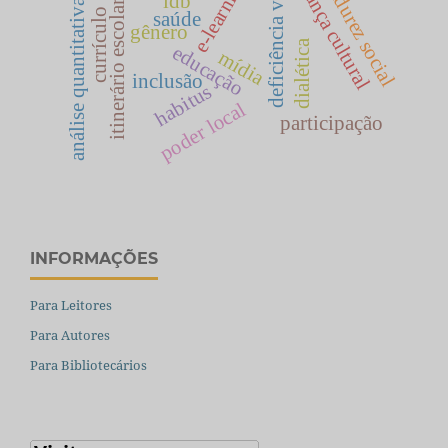
inmadurez social
deficiência visual
herança cultural
e-learning
ldb
análise quantitativa
itinerário escolar
currículo
saúde
gênero
dialética
educação
mídia
inclusão
habitus
poder local
participação
INFORMAÇÕES
Para Leitores
Para Autores
Para Bibliotecários