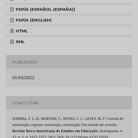
PDF/A (ESPAÑOL (ESPAÑA))
PDF/A (ENGLISH)
HTML
XML
PUBLICADO
01/04/2022
COMO CITAR
SOMBRA, F. L. B.; MARTINS, C.; NUNES, C. L.; ALVES, M. P. Corrida de
orientação, esporte orientação, orientação: Um estudo de revisão.
Revista Ibero-Americana de Estudos em Educação
, Araraquara, v.
17, n. 2, p. 1557–1577, 2022. DOI: 10.21723/riaee.v17i2.15331.