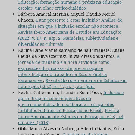
Educação, formação humana e práxis na educação
escolar: um olhar crítico-dialético
Bárbara Amaral Martins, Miguel Claudio Moriel
Chacon,
Estar presente é estar incluído? Análise de
situações em que a inclusão escolar não acontece
,
Revista Ibero-Americana de Estudos em Educação:
(2022) v. 17, n. esp. 2: Memórias, subjetividades e
diversidades culturais
Karina Lane Vianei Ramalho de Sá Furlanete, Eliane
Cleide da Silva Czernisz, Silvia Alves dos Santos,
A
jornada de trabalho e a hora atividade como
expressões do processo de precarização e
intensificação do trabalho na Escola Pública
Paranaense
,
Revista Ibero-Americana de Estudos em
Educação: (2022) v . 17, n. 2, abr./jun.
Beatris Gattermann, Leandra Boer Possa,
Inclusão e
aprendizagem como imperativos da
governamentalidade neoliberal e a criação dos
Institutos Federais de Educação no Brasil
,
Revista
Ibero-Americana de Estudos em Educação: v.13, n.4,
out./dez. (2018)
Otília Maria Alves da Nobrega Alberto Dantas, Erika
Rodrigues de Freitas,
O pedagogo da Equipe