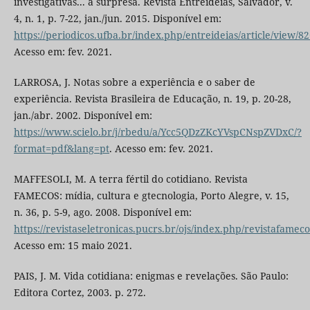
investigativas... a surpresa. Revista Entreideias, Salvador, v.
4, n. 1, p. 7-22, jan./jun. 2015. Disponível em:
https://periodicos.ufba.br/index.php/entreideias/article/view/8
Acesso em: fev. 2021.
LARROSA, J. Notas sobre a experiência e o saber de
experiência. Revista Brasileira de Educação, n. 19, p. 20-28,
jan./abr. 2002. Disponível em:
https://www.scielo.br/j/rbedu/a/Ycc5QDzZKcYVspCNspZVDxC/?
format=pdf&lang=pt
. Acesso em: fev. 2021.
MAFFESOLI, M. A terra fértil do cotidiano. Revista
FAMECOS: mídia, cultura e gtecnologia, Porto Alegre, v. 15,
n. 36, p. 5-9, ago. 2008. Disponível em:
https://revistaseletronicas.pucrs.br/ojs/index.php/revistafamec
Acesso em: 15 maio 2021.
PAIS, J. M. Vida cotidiana: enigmas e revelações. São Paulo:
Editora Cortez, 2003. p. 272.