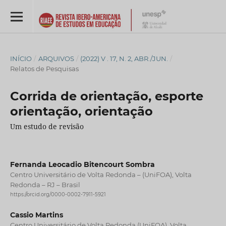
INÍCIO
/
ARQUIVOS
/
(2022) V . 17, N. 2, ABR./JUN.
/
Relatos de Pesquisas
Corrida de orientação, esporte
orientação, orientação
Um estudo de revisão
Fernanda Leocadio Bitencourt Sombra
Centro Universitário de Volta Redonda – (UniFOA), Volta
Redonda – RJ – Brasil
https://orcid.org/0000-0002-7911-5921
Cassio Martins
Centro Universitário de Volta Redonda (UniFOA), Volta