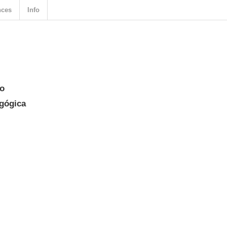
nces
Info
co
agógica