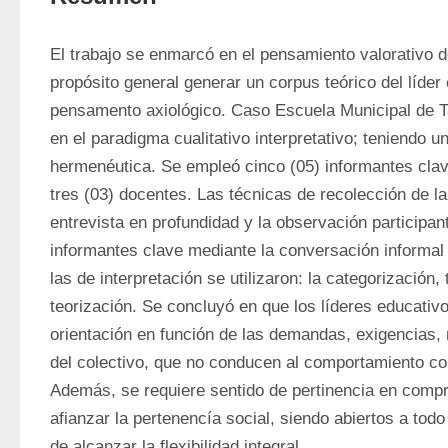
El trabajo se enmarcó en el pensamiento valorativo de
propósito general generar un corpus teórico del líder 
pensamento axiológico. Caso Escuela Municipal de Ta
en el paradigma cualitativo interpretativo; teniendo un
hermenéutica. Se empleó cinco (05) informantes clave
tres (03) docentes. Las técnicas de recolección de la 
entrevista en profundidad y la observación participant
informantes clave mediante la conversación informal 
las de interpretación se utilizaron: la categorización, t
teorización. Se concluyó en que los líderes educativo
orientación en función de las demandas, exigencias, 
del colectivo, que no conducen al comportamiento con
Además, se requiere sentido de pertinencia en compre
afianzar la pertenencía social, siendo abiertos a todo
de alcanzar la flexibilidad integral.