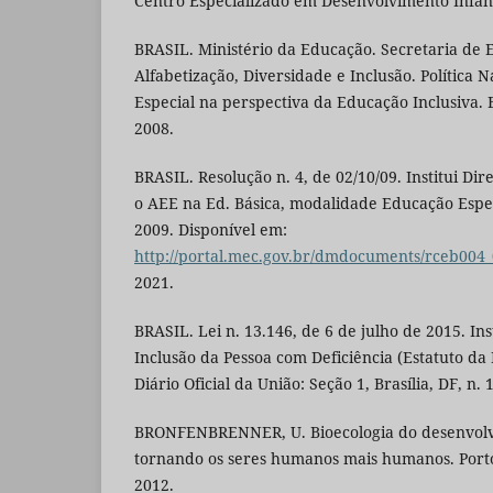
Centro Especializado em Desenvolvimento Infant
BRASIL. Ministério da Educação. Secretaria de
Alfabetização, Diversidade e Inclusão. Política 
Especial na perspectiva da Educação Inclusiva. 
2008.
BRASIL. Resolução n. 4, de 02/10/09. Institui Dir
o AEE na Ed. Básica, modalidade Educação Especi
2009. Disponível em:
http://portal.mec.gov.br/dmdocuments/rceb004_
2021.
BRASIL. Lei n. 13.146, de 6 de julho de 2015. Inst
Inclusão da Pessoa com Deficiência (Estatuto da 
Diário Oficial da União: Seção 1, Brasília, DF, n. 1
BRONFENBRENNER, U. Bioecologia do desenvol
tornando os seres humanos mais humanos. Porto
2012.