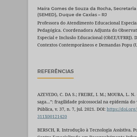
Maíra Gomes de Souza da Rocha,
Secretari
(SEMED), Duque de Caxias – RJ
Professora do Atendimento Educacional Especia
Pedagógica. Coordenadora Adjunta do Observat
Especial e Inclusão Educacional (ObEE/UFRRJ).
Contextos Contemporâneos e Demandas Popu (U
REFERÊNCIAS
AZEVEDO, C. DA S.; FREIRE, I. M.; MOURA, L. N. 
saga...”: fragilidade psicossocial na epidemia do
Pública, v. 37, n. 7, jul. 2021. DOI:
https://doi.org
311X00121420
BERSCH, R. Introdução à Tecnologia Assistiva. Po