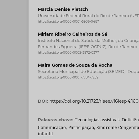
Marcia Denise Pletsch
Universidade Federal Rural do Rio de Janeiro (UF
https://orcid.org/0000-0001-5906-0487
Miriam Ribeiro Calheiros de Sá
Instituto Nacional de Saúde da Mulher, da Crianç
Fernandes Figueira (IFF/FIOCRUZ), Rio de Janeiro 
https://orcid.org/0000-0002-3972-0377
Maíra Gomes de Souza da Rocha
Secretaria Municipal de Educação (SEMED), Duque
https://orcid.org/0000-0001-7784-7259
DOI:
https://doi.org/10.21723/riaee.v16iesp.4.16
Tecnologias assistivas, Deficiên
Palavras-chave:
Comunicação, Participação, Síndrome Congênita
infantil