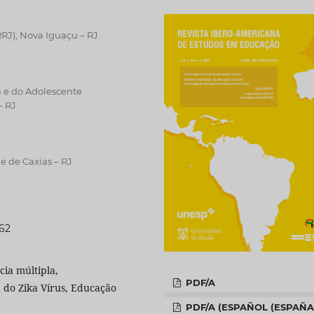
RRJ), Nova Iguaçu – RJ
a e do Adolescente
– RJ
 de Caxias – RJ
062
cia múltipla,
PDF/A
 do Zika Vírus, Educação
PDF/A (ESPAÑOL (ESPAÑA