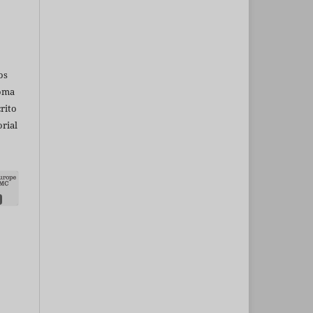
os
ioma
rito
rial