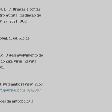
. D. C. Brincar e contar
tro Autista: mediação do
v. 27, 2021. DOI:
bal. 1. ed. Rio de
 M. O desenvolvimento do
o Zika Vírus. Revista
DOI:
 A systematic review. PLoS
371/journal.pone.0242367
ções da antropologia.