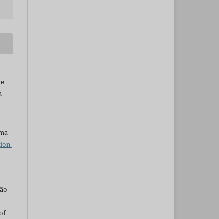
de
a
uma
ion-
são
of