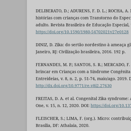
DELIBERATO, D.; ADURENS, F. D. L.; ROCHA, A. N
histórias com crianças com Transtorno do Espec
adulto. Revista Brasileira de Educação Especial, 
https://doi.org/10.1590/1980-54702021v27e0128
DINIZ, D. Zika: do sertão nordestino à ameaça glo
Janeiro, RJ: Civilização brasileira, 2016. 192 p.
FERNANDES, M. P.; SANTOS, S. R.; MERCADO, F.
brincar em Crianças com a Síndrome Congênita d
Entreideias, v. 8, n. 2, p. 51-74, maio/ago. 2019. 
http://dx.doi.org/10.9771/re.v8i2.27630
FREITAS, D. A. et al. Congenital Zika syndrome:
One, v. 15, n. 12, 2020. DOI:
https://doi.org/10.1
FLEISCHER, S.; LIMA, F. (org.). Micro: contribui
Brasília, DF: Athalaia, 2020.