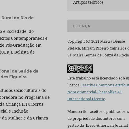
Artigos teóricos
 Rural do Rio de
LICENÇA
o e Sociedade, do
extos Contemporâneos e
Copyright (c) 2021 Marcia Denise
de Pós-Graduação em
Pletsch, Miriam Ribeiro Calheiros 
UERJ). Bolsista de
Sá, Maíra Gomes de Souza da Roch
cional de Saúde da
des Figueira
Este trabalho está licenciado sob 
licença
Creative Commons Attribut
studos socioculturais do
NonCommercial-ShareAlike 4.0
aboradora no Programa de
International License
.
da Criança IFF/Fiocruz.
ial e Inclusão
Manuscritos aceitos e publicados 
 da Mulher e da Criança
de propriedade dos autores com
gestão da Ibero-American Journal 