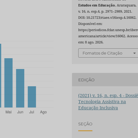
Estudos em Educação
, Araraquara,
v. 16, n. esp.4, p. 2971–2989, 2021.
DOI: 10.21723/riaee.v16iesp.4.16062.
Disponível em:
https://periodicos.fclar.unesp.br/iber
americana/article/view/16062. Acesso
em: 8 ago. 2026.
Fomatos de Citação
EDIÇÃO
(2021) v. 16, n. esp. 4 - Dossiê
Tecnologia Assistiva na
Educação Inclusiva
SEÇÃO