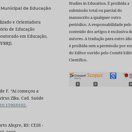
Studies in Education. É proibida a
a Municipal de Educação
submissão total ou parcial do
manuscrito a qualquer outro
lizado e Orientadora
periódico. A responsabilidade pelo
ório de Educação
conteúdo dos artigos é exclusiva d
 Doutorado em Educação,
autores. A tradução para outro id
FRRJ).
é proibida sem a permissão por esc
do Editor ouvido pelo Comitê Edito
Científico.
0
0
0
de F. “Aí começou a
 vírus Zika. Cad. Saúde
/10.1590/0102-
rto Alegre, RS: CEDI -