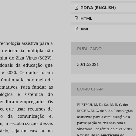
PDF/A (ENGLISH)
HTML
XML
tecnologia assistiva para a
PUBLICADO
 deficiência múltipla não
ita do Zika Vírus (SCZV).
30/12/2021
sionais da educação que
 e 2020. Os dados foram
 Continuada por meio de
ormativos. Para fundar as
COMO CITAR
ológica e sistêmica do
er foram empregados. Os
PLETSCH, M. D.; SÁ, M. R. C. de;
os, que usar recursos de
ROCHA, M. G. de S. da. Tecnologias
ção da comunicação e,
assistivas para a comunicação e a
, a escolarização dessas
participação de crianças com a
Síndrome Congênita do Zika Vírus.
sário, seja em casa ou na
Revista Ibero-Americana de