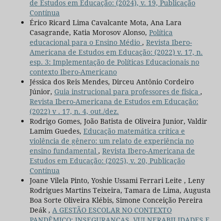
de Estudos em Educação: (2024), v. 19, Publicação
Contínua
Érico Ricard Lima Cavalcante Mota, Ana Lara
Casagrande, Katia Morosov Alonso,
Política
educacional para o Ensino Médio
,
Revista Ibero-
Americana de Estudos em Educação: (2022) v. 17, n.
esp. 3: Implementação de Políticas Educacionais no
contexto Ibero-Americano
Jéssica dos Reis Mendes, Dirceu Antônio Cordeiro
Júnior,
Guia instrucional para professores de física
,
Revista Ibero-Americana de Estudos em Educação:
(2022) v . 17, n. 4, out./dez.
Rodrigo Gomes, João Batista de Oliveira Junior, Valdir
Lamim Guedes,
Educação matemática crítica e
violência de gênero: um relato de experiência no
ensino fundamental
,
Revista Ibero-Americana de
Estudos em Educação: (2025), v. 20, Publicação
Contínua
Joane Vilela Pinto, Yoshie Ussami Ferrari Leite , Leny
Rodrigues Martins Teixeira, Tamara de Lima, Augusta
Boa Sorte Oliveira Klébis, Simone Conceição Pereira
Deák ,
A GESTÃO ESCOLAR NO CONTEXTO
PANDÊMICO: INSEGURANÇAS, VULNERABILIDADES E