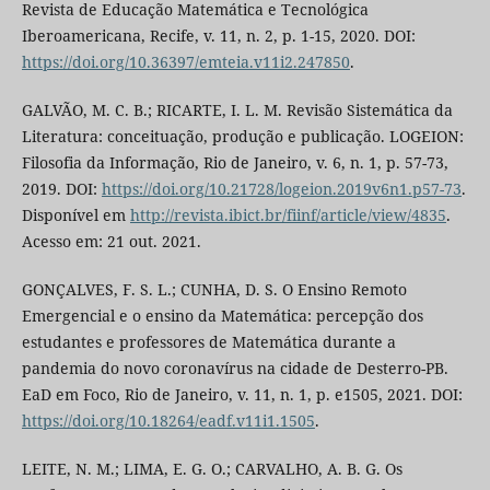
Revista de Educação Matemática e Tecnológica
Iberoamericana, Recife, v. 11, n. 2, p. 1-15, 2020. DOI:
https://doi.org/10.36397/emteia.v11i2.247850
.
GALVÃO, M. C. B.; RICARTE, I. L. M. Revisão Sistemática da
Literatura: conceituação, produção e publicação. LOGEION:
Filosofia da Informação, Rio de Janeiro, v. 6, n. 1, p. 57-73,
2019. DOI:
https://doi.org/10.21728/logeion.2019v6n1.p57-73
.
Disponível em
http://revista.ibict.br/fiinf/article/view/4835
.
Acesso em: 21 out. 2021.
GONÇALVES, F. S. L.; CUNHA, D. S. O Ensino Remoto
Emergencial e o ensino da Matemática: percepção dos
estudantes e professores de Matemática durante a
pandemia do novo coronavírus na cidade de Desterro-PB.
EaD em Foco, Rio de Janeiro, v. 11, n. 1, p. e1505, 2021. DOI:
https://doi.org/10.18264/eadf.v11i1.1505
.
LEITE, N. M.; LIMA, E. G. O.; CARVALHO, A. B. G. Os