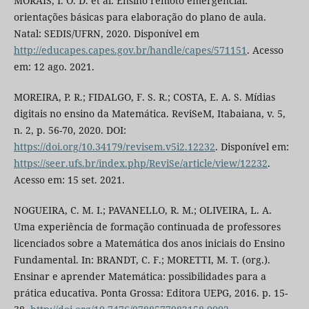
MORAIS, I. O. D. et al. Ensino remoto emergencial:
orientações básicas para elaboração do plano de aula.
Natal: SEDIS/UFRN, 2020. Disponível em
http://educapes.capes.gov.br/handle/capes/571151
. Acesso
em: 12 ago. 2021.
MOREIRA, P. R.; FIDALGO, F. S. R.; COSTA, E. A. S. Mídias
digitais no ensino da Matemática. ReviSeM, Itabaiana, v. 5,
n. 2, p. 56-70, 2020. DOI:
https://doi.org/10.34179/revisem.v5i2.12232
. Disponível em:
https://seer.ufs.br/index.php/ReviSe/article/view/12232
.
Acesso em: 15 set. 2021.
NOGUEIRA, C. M. I.; PAVANELLO, R. M.; OLIVEIRA, L. A.
Uma experiência de formação continuada de professores
licenciados sobre a Matemática dos anos iniciais do Ensino
Fundamental. In: BRANDT, C. F.; MORETTI, M. T. (org.).
Ensinar e aprender Matemática: possibilidades para a
prática educativa. Ponta Grossa: Editora UEPG, 2016. p. 15-