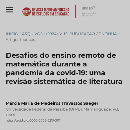
INÍCIO
/
ARQUIVOS
/
(2024), V. 19, PUBLICAÇÃO CONTÍNUA
/
Artigos teóricos
Desafios do ensino remoto de
matemática durante a
pandemia da covid-19: uma
revisão sistemática de literatura
Márcia Maria de Medeiros Travassos Saeger
Universidade Federal da Paraíba (UFPB), Mamanguape, PB,
Brasil.
https://orcid.org/0000-0002-8219-3111