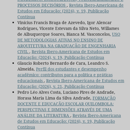
PROCESSOS DECISÓRIOS
,
Revista Ibero-Americana de
Estudos em Educação: (2024), v. 19, Publicação
Contínua
Vinícius Francis Braga de Azevedo, Igor Alencar
Rodrigues, Vicente Estevam da Silva Neto, Willames
de Albuquerque Soares, Bianca M. Vasconcelos,
USO
DE METODOLOGIAS ATIVAS NO ENSINO DE
ARQUITETURA NA GRADUAÇÃO DE ENGENHARIA
CIVIL
,
Revista Ibero-Americana de Estudos em
Educação: (2024), v. 19, Publicação Contínua
Glaucio Roberto Bernardo de Cara, Leandro S.
Almeida,
Perfil dos estudantes e desempenho
acadêmico: contributos para a política e práticas
educacionais
,
Revista Ibero-Americana de Estudos em
Educação: (2026), v. 21, Publicação Contínua
Pedro Léo Alves Costa, Luciano Pires de Andrade,
Horasa Maria Lima da Silva Andrade,
FORMAÇÃO
DOCENTE E EDUCAÇÃO ESCOLAR QUILOMBOLA:
PERSPECTIVAS E DIMENSÕES ATRAVÉS DE UMA
ANÁLISE DA LITERATURA
,
Revista Ibero-Americana
de Estudos em Educação: (2024), v. 19, Publicação
Contínua