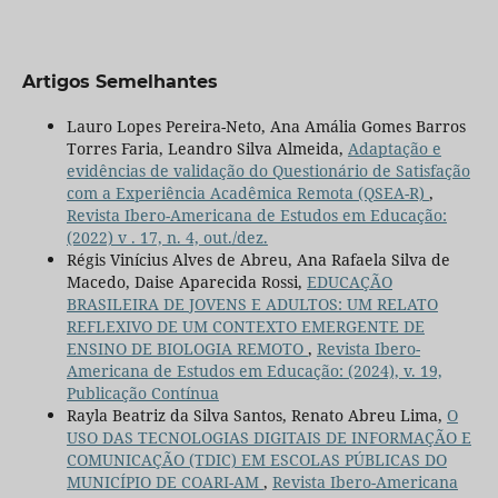
Artigos Semelhantes
Lauro Lopes Pereira-Neto, Ana Amália Gomes Barros
Torres Faria, Leandro Silva Almeida,
Adaptação e
evidências de validação do Questionário de Satisfação
com a Experiência Acadêmica Remota (QSEA-R)
,
Revista Ibero-Americana de Estudos em Educação:
(2022) v . 17, n. 4, out./dez.
Régis Vinícius Alves de Abreu, Ana Rafaela Silva de
Macedo, Daise Aparecida Rossi,
EDUCAÇÃO
BRASILEIRA DE JOVENS E ADULTOS: UM RELATO
REFLEXIVO DE UM CONTEXTO EMERGENTE DE
ENSINO DE BIOLOGIA REMOTO
,
Revista Ibero-
Americana de Estudos em Educação: (2024), v. 19,
Publicação Contínua
Rayla Beatriz da Silva Santos, Renato Abreu Lima,
O
USO DAS TECNOLOGIAS DIGITAIS DE INFORMAÇÃO E
COMUNICAÇÃO (TDIC) EM ESCOLAS PÚBLICAS DO
MUNICÍPIO DE COARI-AM
,
Revista Ibero-Americana