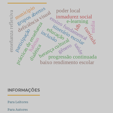
município
grupos abertos
poder local
deficiência visual
enseñanza reflexiva
inmadurez social
ensino fundamental
e-learning
mídia
prácticas de enseñanza
ldb
itinerário escolar
currículo
educação
participação
inclusão
habitus
herança cultural
saúde
gênero
dialética
progressão continuada
baixo rendimento escolar
INFORMAÇÕES
Para Leitores
Para Autores