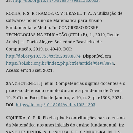
38.
http://doi.org/10.7476/9788577982158.0002
.
ROCHA, P. S. R.; RAMOS, C. V.; BRASIL, T. A. A utilização de
softwares no ensino de Matemática para Ensino
Fundamental e Médio. In: CONGRESSO SOBRE
TECNOLOGIAS NA EDUCAÇÃO (CTRL+E), 4., 2019, Recife.
Anais [...]. Porto Alegre: Sociedade Brasileira de
Computação, 2019. p. 40-49. DOI:
http://doi.org/10.5753/ctrle.2019.8874
. Disponível em
https://sol.sbc.org.br/index.php/ctrle/article/view/8874
.
Acesso em: 16 set. 2021.
SANCHOTENE, I. J. et al. Competências digitais docentes e o
processo de ensino remoto durante a pandemia de Covid-
19. EaD em Foco, Rio de Janeiro, v. 10, n. 3, p. e1303, 2021.
DOI:
https://doi.org/10.18264/eadf.v10i3.1303
.
SIQUEIRA, C. F. R. Pixel a pixel: contribuições para o ensino
da Matemática nos anos iniciais do ensino fundamental. In:
SANCHEZ JÚNIOR, S. L.; SOUZA, P. F. C.; MIKUSKA, M. I. S.