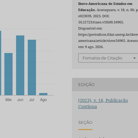
Ibero-Americana de Estudos em
Educação
, Araraquara, v. 18, n. 00, p
e023039, 2023. DOI:
10.21723/riaee.v18i00.16965.
Disponível em:
https://periodicos.fclar.unesp.br/iber
americana/article/view/16965. Acesso
em: 9 ago. 2026.
Fomatos de Citação
EDIÇÃO
(2023), v. 18, Publicação
Contínua
SEÇÃO