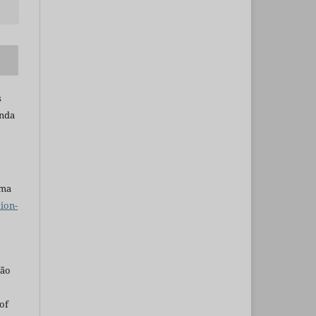
s
inda
uma
ion-
são
of