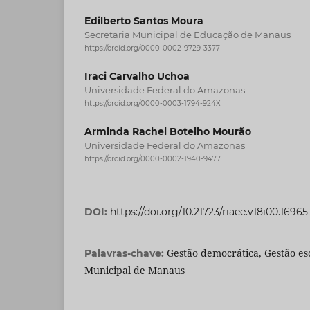
Edilberto Santos Moura
Secretaria Municipal de Educação de Manaus
https://orcid.org/0000-0002-9729-3377
Iraci Carvalho Uchoa
Universidade Federal do Amazonas
https://orcid.org/0000-0003-1794-924X
Arminda Rachel Botelho Mourão
Universidade Federal do Amazonas
https://orcid.org/0000-0002-1940-9477
DOI:
https://doi.org/10.21723/riaee.v18i00.16965
Gestão democrática, Gestão es
Palavras-chave:
Municipal de Manaus