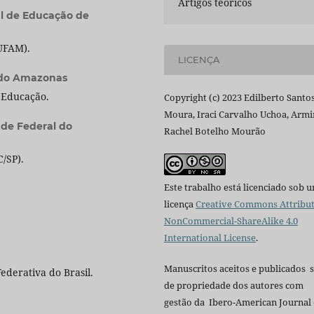
Artigos teóricos
al de Educação de
UFAM).
LICENÇA
 do Amazonas
 Educação.
Copyright (c) 2023 Edilberto Santo
Moura, Iraci Carvalho Uchoa, Arm
ade Federal do
Rachel Botelho Mourão
/SP).
Este trabalho está licenciado sob 
licença
Creative Commons Attribut
NonCommercial-ShareAlike 4.0
International License
.
Manuscritos aceitos e publicados 
ederativa do Brasil.
de propriedade dos autores com
gestão da Ibero-American Journal 