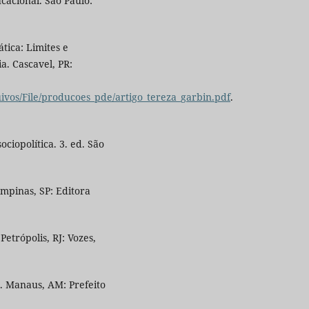
cacional. São Paulo:
tica: Limites e
a. Cascavel, PR:
uivos/File/producoes_pde/artigo_tereza_garbin.pdf
.
ciopolítica. 3. ed. São
mpinas, SP: Editora
Petrópolis, RJ: Vozes,
 Manaus, AM: Prefeito