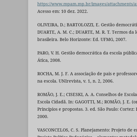
https://www.mpam.mp.br/images/attachments/a
Acesso em: 10 dez. 2022.
OLIVEIRA, D.; BARTOLOZZI, E. Gestão democrátic
DUARTE, A. M. C.; DUARTE, M. R. T. Termos da l
brasileira. Belo Horizonte: Ed. UFMG, 2007.
PARO, V. H. Gestão democrática da escola públic
Ática, 2008.
ROCHA, M. J. F. A associação de pais e professo
na escola. UNIrevista, v. 1, n. 2, 2006.
ROMÃO, J. E.; CISESKI, A. A. Conselhos de Escola:
Escola Cidadã. In: GAGOTTI, M.; ROMÃO, J. E. (o
Princípios e propostas. 3. ed. São Paulo: Cortez: 
2000.
VASCONCELOS, C. S. Planejamento: Projeto de 