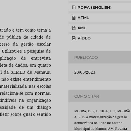
PDF/A (ENGLISH)
HTML
XML
strado e tem como tema a
ede pública da cidade de
VÍDEO
esso da gestão escolar
Utilizou-se a pesquisa de
PUBLICADO
licação de entrevista
leta de dados, em quatro
ral da SEMED de Manaus.
23/06/2023
e não existe entendimento
materializada nas escolas
a relaciona-se com normas,
COMO CITAR
indíveis na organização
essidade de um diálogo
MOURA, E. S.; UCHOA, I. C.; MOURÃO
letir sobre qual o sentido
A. R. B. A materialização da gestão
democrática na Rede de Ensino
Municipal de Manaus-AM.
Revista