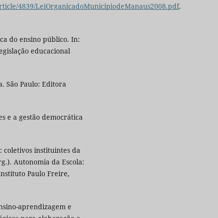
rticle/4839/LeiOrganicadoMunicipiodeManaus2008.pdf
.
a do ensino público. In:
egislação educacional
a. São Paulo: Editora
res e a gestão democrática
 coletivos instituintes da
rg.). Autonomia da Escola:
Instituto Paulo Freire,
ensino-aprendizagem e