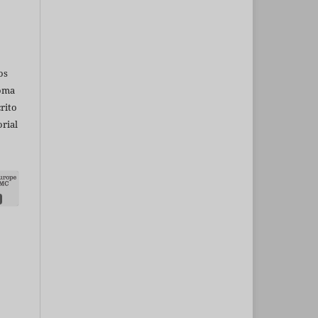
os
ioma
rito
rial