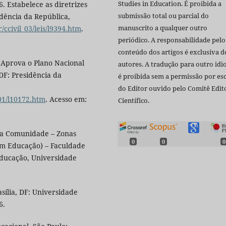
Studies in Education. É proibida a
. Estabelece as diretrizes
submissão total ou parcial do
idência da República,
manuscrito a qualquer outro
/ccivil_03/leis/l9394.htm
.
periódico. A responsabilidade pelo
conteúdo dos artigos é exclusiva d
. Aprova o Plano Nacional
autores. A tradução para outro id
DF: Presidência da
é proibida sem a permissão por esc
do Editor ouvido pelo Comitê Edito
001/l10172.htm
. Acesso em:
Científico.
 da Comunidade – Zonas
0
0
0
em Educação) – Faculdade
ducação, Universidade
sília, DF: Universidade
6.