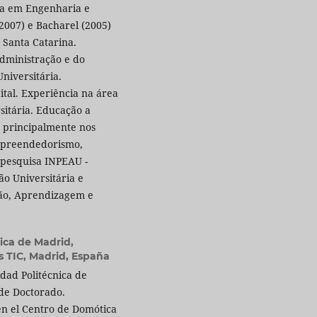
ra em Engenharia e
2007) e Bacharel (2005)
 Santa Catarina.
dministração e do
niversitária.
tal. Experiência na área
sitária. Educação a
o principalmente nos
empreendedorismo,
 pesquisa INPEAU -
ão Universitária e
ão, Aprendizagem e
ica de Madrid,
 TIC, Madrid, España
dad Politécnica de
de Doctorado.
en el Centro de Domótica