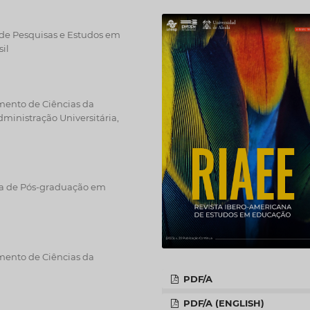
o de Pesquisas e Estudos em
sil
mento de Ciências da
inistração Universitária,
ma de Pós-graduação em
mento de Ciências da
PDF/A
PDF/A (ENGLISH)