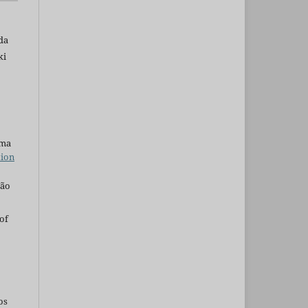
da
ki
uma
tion
são
of
os