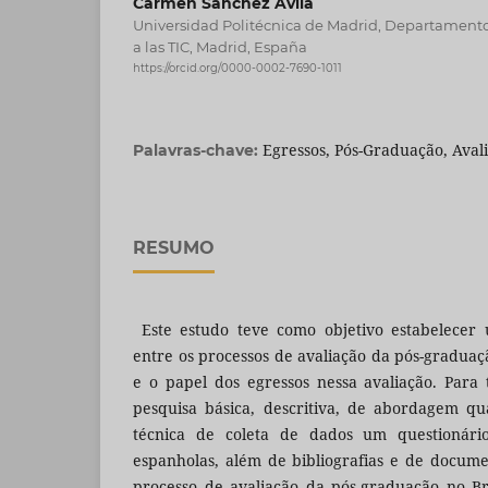
Carmen Sánchez Ávila
Universidad Politécnica de Madrid, Departament
a las TIC, Madrid, España
https://orcid.org/0000-0002-7690-1011
Egressos, Pós-Graduação, Avali
Palavras-chave:
RESUMO
Este estudo teve como objetivo estabelecer 
entre os processos de avaliação da pós-graduaç
e o papel dos egressos nessa avaliação. Para
pesquisa básica, descritiva, de abordagem qua
técnica de coleta de dados um questionári
espanholas, além de bibliografias e de docum
processo de avaliação da pós-graduação no B