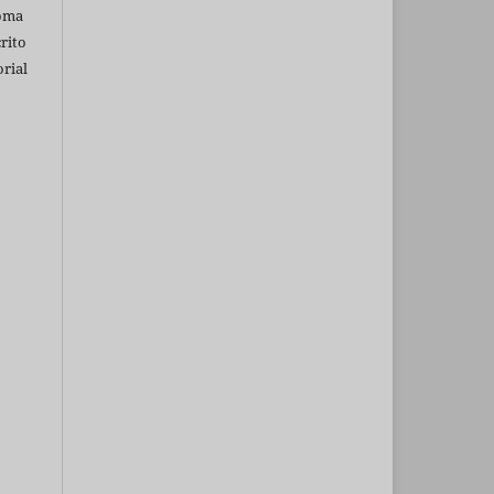
ioma
rito
rial