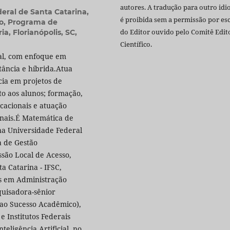
autores. A tradução para outro id
eral de Santa Catarina,
é proibida sem a permissão por esc
o, Programa de
do Editor ouvido pelo Comitê Edito
, Florianópolis, SC,
Científico.
al, com enfoque em
tância e híbrida.Atua
cia em projetos de
o aos alunos; formação,
acionais e atuação
nais.É Matemática de
na Universidade Federal
a de Gestão
ssão Local de Acesso,
a Catarina - IFSC,
os em Administração
quisadora-sênior
 ao Sucesso Acadêmico),
 Institutos Federais
teligência Artificial, no