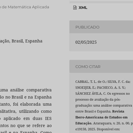
o de Matemática Aplicada
XML
PUBLICADO
ação, Brasil, Espanha
02/05/2025
COMO CITAR
CABRAL, T. L. de O.; SILVA, F. C. da;
SNOEIJER, E.; PACHECO, A. S. V.;
uma análise comparativa
SÁNCHEZ ÁVILA, C. Os egressos no
ão no Brasil e na Espanha
processo de avaliação da pós-
 tanto, foi elaborada uma
graduação: uma análise comparativa
litativa, utilizando como
entre Brasil e Espanha.
Revista
Ibero-Americana de Estudos em
o aplicado em duas IES
Educação
, Araraquara, v. 20, n. 00, p
entos no que se refere ao
e19158, 2025. Disponível em:
rasil e na Espanha. Como