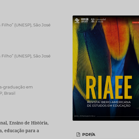
 Filho” (UNESP), São José
 Filho” (UNESP), São José
ós-graduação em
, Brasil
al, Ensino de História,
va, educação para a
PDF/A