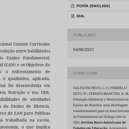
PDF/A (ENGLISH)
XML
PUBLICADO
Nacional Comum Curricular
04/06/2025
iculação entre habilidades
do Ensino Fundamental,
l (EAN) e os Objetivos do
ndo o enfrentamento de
COMO CITAR
é qualitativa, aplicada,
ntal foi desenvolvida em
GALESI-PACHECO, L. F.; PERINELLI
 em Nutrição e nos ODS.
NETO, H.; CERVATO-MANCUSO, A. M
bilidades de atividades
Educação Alimentar e Nutricional no
Ensino de História: uma abordagem
s do Ensino de História,
transformadora para os Anos Iniciai
rco de EAN para Políticas
do Fundamental em diálogo com os
a trabalhada na escola,
ODS.
Revista Ibero-Americana de
utonomia, o que implica
Estudos em Educação
, Araraquara,