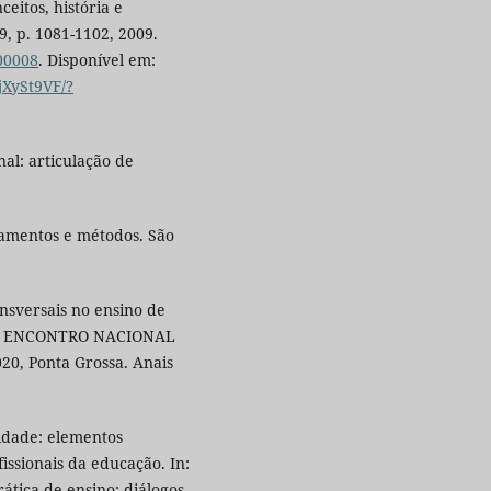
eitos, história e
9, p. 1081-1102, 2009.
00008
. Disponível em:
jXySt9VF/?
al: articulação de
damentos e métodos. São
nsversais no ensino de
 In: ENCONTRO NACIONAL
0, Ponta Grossa. Anais
.
lidade: elementos
issionais da educação. In:
rática de ensino: diálogos