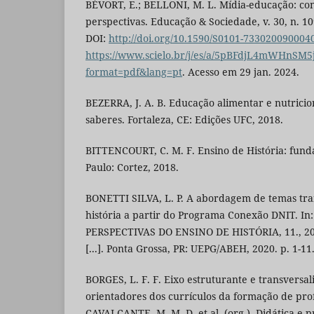
BÉVORT, E.; BELLONI, M. L. Mídia-educação: conc
perspectivas. Educação & Sociedade, v. 30, n. 10
DOI:
http://doi.org/10.1590/S0101-733020090004
https://www.scielo.br/j/es/a/5pBFdjL4mWHnSM5
format=pdf&lang=pt
. Acesso em 29 jan. 2024.
BEZERRA, J. A. B. Educação alimentar e nutricion
saberes. Fortaleza, CE: Edições UFC, 2018.
BITTENCOURT, C. M. F. Ensino de História: fun
Paulo: Cortez, 2018.
BONETTI SILVA, L. P. A abordagem de temas tra
história a partir do Programa Conexão DNIT.
PERSPECTIVAS DO ENSINO DE HISTÓRIA, 11., 202
[...]. Ponta Grossa, PR: UEPG/ABEH, 2020. p. 1-11
BORGES, L. F. F. Eixo estruturante e transversa
orientadores dos currículos da formação de prof
CAVALCANTE, M. M. D. et al. (org.). Didática e p