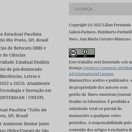
LICENÇA
Copyright (c) 2025 Lilian Fernanda
Galesi-Pacheco, Humberto Perinell
e Estadual Paulista
Neto, Ana Maria Cervato-Mancuso
o Rio Preto, SP, Brasil
ias de Botucatu (IBB) e
e de Ciências
sidade Estadual Paulista
Este trabalho está licenciado sob 
licença
Creative Commons Attribu
gios de pós-doutorado
4.0 International License
.
Biociências, Letras e
Manuscritos aceitos e publicados 
(2022 a 2023). Atualmente
de propriedade dos autores com
 Tecnologia e Inovação em
gestão da Ibero-American Journal 
 (INTERSSAN / UNESP).
Studies in Education. É proibida a
submissão total ou parcial do
ual Paulista “Júlio de
manuscrito a qualquer outro
to, SP, Brasil
periódico. A responsabilidade pelo
or Assistente Doutor junto
conteúdo dos artigos é exclusiva d
atas (Ibilce/Unesp) de São