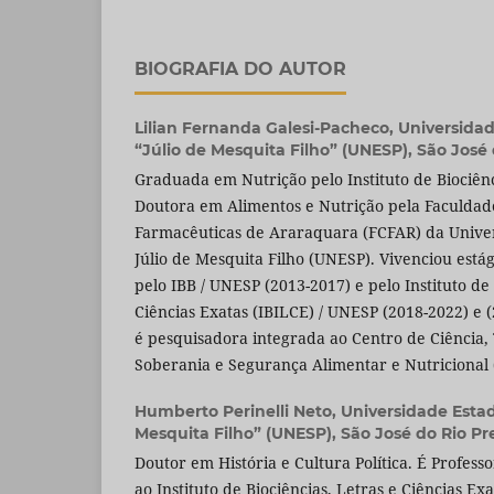
BIOGRAFIA DO AUTOR
Lilian Fernanda Galesi-Pacheco,
Universidad
“Júlio de Mesquita Filho” (UNESP), São José d
Graduada em Nutrição pelo Instituto de Biociênc
Doutora em Alimentos e Nutrição pela Faculdad
Farmacêuticas de Araraquara (FCFAR) da Univer
Júlio de Mesquita Filho (UNESP). Vivenciou está
pelo IBB / UNESP (2013-2017) e pelo Instituto de 
Ciências Exatas (IBILCE) / UNESP (2018-2022) e 
é pesquisadora integrada ao Centro de Ciência,
Soberania e Segurança Alimentar e Nutricional
Humberto Perinelli Neto,
Universidade Estad
Mesquita Filho” (UNESP), São José do Rio Pre
Doutor em História e Cultura Política. É Profess
ao Instituto de Biociências, Letras e Ciências Ex