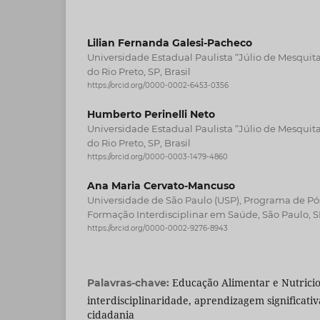
Lilian Fernanda Galesi-Pacheco
Universidade Estadual Paulista “Júlio de Mesquita
do Rio Preto, SP, Brasil
https://orcid.org/0000-0002-6453-0356
Humberto Perinelli Neto
Universidade Estadual Paulista “Júlio de Mesquita
do Rio Preto, SP, Brasil
https://orcid.org/0000-0003-1479-4860
Ana Maria Cervato-Mancuso
Universidade de São Paulo (USP), Programa de P
Formação Interdisciplinar em Saúde, São Paulo, SP
https://orcid.org/0000-0002-9276-8943
Educação Alimentar e Nutricion
Palavras-chave:
interdisciplinaridade, aprendizagem significati
cidadania