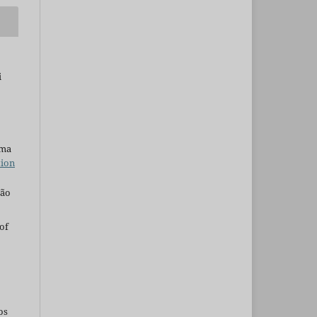
i
uma
tion
são
of
os