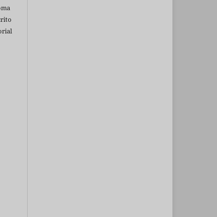
ioma
rito
rial