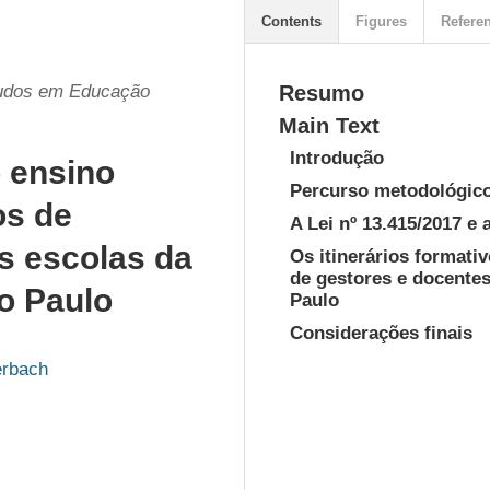
Contents
Figures
Refere
tudos em Educação
Resumo
Main Text
Introdução
o ensino
Percurso metodológic
os de
A Lei nº 13.415/2017 e
s escolas da
Os itinerários formati
de gestores e docentes
o Paulo
Paulo
Considerações finais
erbach