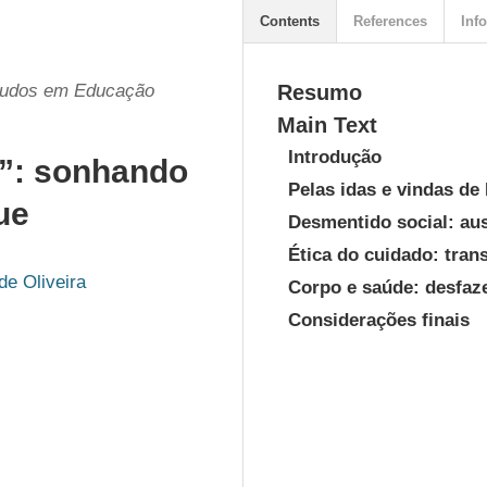
Contents
References
Info
studos em Educação
Resumo
Main Text
Introdução
s”: sonhando
Pelas idas e vindas de
ue
Desmentido social: au
Ética do cuidado: tra
e Oliveira
Corpo e saúde: desfaz
Considerações finais