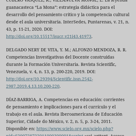
guanacasteca “La Mona”: estrategia didáctica para el
desarrollo del pensamiento crítico y la competencia cultural
desde el aula universitaria. InterSedes, Puntarenas, v. 21, n.
43, p. 11-21, 2020. DOI:
http://doi.org/10.15517/isucr.v21i43.41973
.
DELGADO NERY DE VITA, Y. M.; ALFONZO MENDOZA, R. R.
Competencias Investigativas del Docente construidas
durante la Formación Universitaria. Revista Scientific,
Venezuela, v. 4, n. 13, p. 200-220, 2019. DOI:
http://doi.org/10.29394/Scientific.issn.2542-
2987.2019.4.13.10.200-220
.
DÍAZ-BARRIGA, A. Competencias en educación: corrientes
de pensamiento e implicaciones para el currículo y el
trabajo en el aula. Revista Iberoamericana de Educación
Superior, Cidade do México, v. 2, n. 5, p. 3-24, 2011.
Disponible en:
https://www.scielo.org.mx/scielo.php?
pid=S200728722011000300001&script
=sci_arttext. Acceso