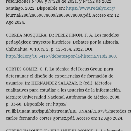
resoluciones N°068 y N°228 de 2021, y N°152 de 2022.
Santiago, 2022. Disponible en:
https://www.redalyc.org/
journal/280/28059678009/28059678009.pdf. Acceso en: 12
Ago 2024.
CORREA MOSQUERA, D.; PÉREZ PIÑÓN, F. A. Los modelos
pedagógicos: trayectos históricos. Debates por la Historia,
Chihuahua, v. 10, n. 2, p. 125-154, 2022. DOI:
http://doi.org/10.54167/debates-por-la-historia.v10i2.860
.
CORTÉS GÓMEZ, C. F. La técnica del Focus Group para
determinar el diseño de experiencias de formación de
usuarios. In: HERNÁNDEZ SALAZAR, P. (ed.). Métodos
cualitativos para estudiar a los usuarios de la información.
Mexico: Universidad Nacional Autónoma de México, 2008.
p. 33-60. Disponible en: https://
ru.iibi.unam.mx/jspui/bitstream/IIBI_UNAM/CL879/1/metodos_cu
carlos_fernando_cortes_gomez.pdf. Acceso en: 12 Ago 2024.
CUBERO VÁSQUEZ, K.; VILLANUEVA MONGE, L. La leyenda