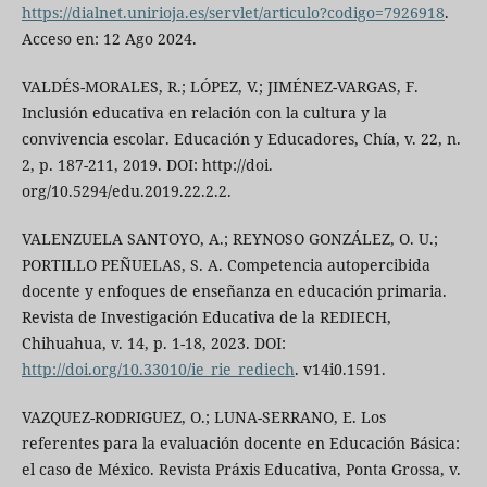
https://dialnet.unirioja.es/servlet/articulo?codigo=7926918
.
Acceso en: 12 Ago 2024.
VALDÉS-MORALES, R.; LÓPEZ, V.; JIMÉNEZ-VARGAS, F.
Inclusión educativa en relación con la cultura y la
convivencia escolar. Educación y Educadores, Chía, v. 22, n.
2, p. 187-211, 2019. DOI: http://doi.
org/10.5294/edu.2019.22.2.2.
VALENZUELA SANTOYO, A.; REYNOSO GONZÁLEZ, O. U.;
PORTILLO PEÑUELAS, S. A. Competencia autopercibida
docente y enfoques de enseñanza en educación primaria.
Revista de Investigación Educativa de la REDIECH,
Chihuahua, v. 14, p. 1-18, 2023. DOI:
http://doi.org/10.33010/ie_rie_rediech
. v14i0.1591.
VAZQUEZ-RODRIGUEZ, O.; LUNA-SERRANO, E. Los
referentes para la evaluación docente en Educación Básica:
el caso de México. Revista Práxis Educativa, Ponta Grossa, v.