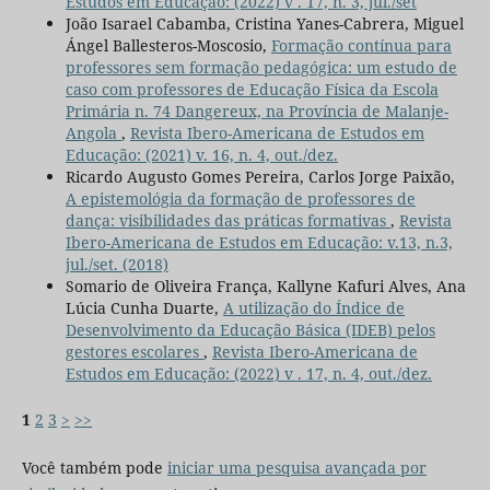
Estudos em Educação: (2022) v . 17, n. 3, jul./set
João Isarael Cabamba, Cristina Yanes-Cabrera, Miguel
Ángel Ballesteros-Moscosio,
Formação contínua para
professores sem formação pedagógica: um estudo de
caso com professores de Educação Física da Escola
Primária n. 74 Dangereux, na Província de Malanje-
Angola
,
Revista Ibero-Americana de Estudos em
Educação: (2021) v. 16, n. 4, out./dez.
Ricardo Augusto Gomes Pereira, Carlos Jorge Paixão,
A epistemológia da formação de professores de
dança: visibilidades das práticas formativas
,
Revista
Ibero-Americana de Estudos em Educação: v.13, n.3,
jul./set. (2018)
Somario de Oliveira França, Kallyne Kafuri Alves, Ana
Lúcia Cunha Duarte,
A utilização do Índice de
Desenvolvimento da Educação Básica (IDEB) pelos
gestores escolares
,
Revista Ibero-Americana de
Estudos em Educação: (2022) v . 17, n. 4, out./dez.
1
2
3
>
>>
Você também pode
iniciar uma pesquisa avançada por