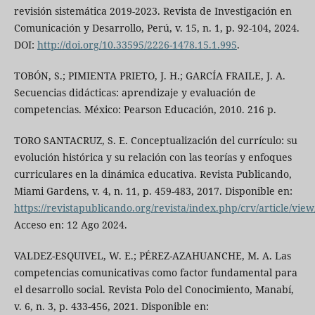
revisión sistemática 2019-2023. Revista de Investigación en
Comunicación y Desarrollo, Perú, v. 15, n. 1, p. 92-104, 2024.
DOI:
http://doi.org/10.33595/2226-1478.15.1.995
.
TOBÓN, S.; PIMIENTA PRIETO, J. H.; GARCÍA FRAILE, J. A.
Secuencias didácticas: aprendizaje y evaluación de
competencias. México: Pearson Educación, 2010. 216 p.
TORO SANTACRUZ, S. E. Conceptualización del currículo: su
evolución histórica y su relación con las teorías y enfoques
curriculares en la dinámica educativa. Revista Publicando,
Miami Gardens, v. 4, n. 11, p. 459-483, 2017. Disponible en:
https://revistapublicando.org/revista/index.php/crv/article/vie
Acceso en: 12 Ago 2024.
VALDEZ-ESQUIVEL, W. E.; PÉREZ-AZAHUANCHE, M. A. Las
competencias comunicativas como factor fundamental para
el desarrollo social. Revista Polo del Conocimiento, Manabí,
v. 6, n. 3, p. 433-456, 2021. Disponible en: