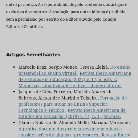
outro periódico. A responsabilidade pelo conteúdo dos artigos é
exclusiva dos autores. A tradução para outro idioma é proibida
sem a permissão por escrito do Editor ouvido pelo Comitê
Editorial Científico.
Artigos Semelhantes
Marcelo Braz, Sergio Moneo, Teresa Lleixà,
Do ensino
presencial ao ensino virtual
,
Revista Ibero-Americana
de Estudos em Educação: (2022) v. 17, n. esp. 2:
Memórias, subjetividades e diversidades culturais
Jacques de Lima Ferreira, Marilda Aparecida
Behrens, Alexandre Marinho Teixeira,
Formação de
professores para atuar no Ensino Superior,
Tecnológico e Técnico
,
Revista Ibero-Americana de
Estudos em Educação: (2019) v. 14, n. 1, jan./mar.
Gláucia Nolasco de Almeida Mello, Mariana Veríssimo,
A prática docente dos professores de engenharia:
considerações de alunos e professores
,
Revista Ibero-