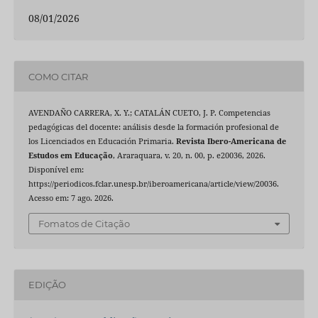
08/01/2026
COMO CITAR
AVENDAÑO CARRERA, X. Y.; CATALÁN CUETO, J. P. Competencias
pedagógicas del docente: análisis desde la formación profesional de
los Licenciados en Educación Primaria.
Revista Ibero-Americana de
Estudos em Educação
, Araraquara, v. 20, n. 00, p. e20036, 2026.
Disponível em:
https://periodicos.fclar.unesp.br/iberoamericana/article/view/20036.
Acesso em: 7 ago. 2026.
Fomatos de Citação
EDIÇÃO