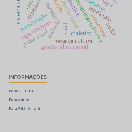
sistema de ensino
itinerário escolar
deficiência visual
educação
e-learning
enseñanza reflexiva
habitus
município
participação
autonomia
inclusão
egocentrismo
saúde
mídia
poder local
dialética
herança cultural
gestão educacional
INFORMAÇÕES
Para Leitores
Para Autores
Para Bibliotecários