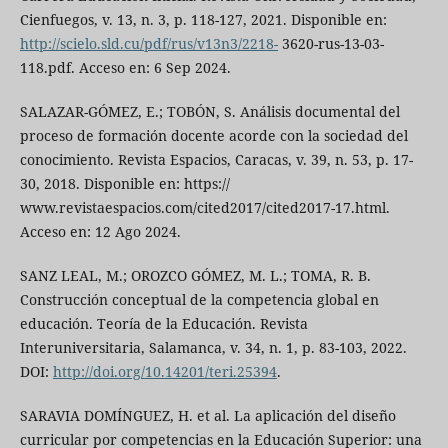
Cienfuegos, v. 13, n. 3, p. 118-127, 2021. Disponible en:
http://scielo.sld.cu/pdf/rus/v13n3/2218-
3620-rus-13-03-
118.pdf. Acceso en: 6 Sep 2024.
SALAZAR-GÓMEZ, E.; TOBÓN, S. Análisis documental del
proceso de formación docente acorde con la sociedad del
conocimiento. Revista Espacios, Caracas, v. 39, n. 53, p. 17-
30, 2018. Disponible en: https://
www.revistaespacios.com/cited2017/cited2017-17.html.
Acceso en: 12 Ago 2024.
SANZ LEAL, M.; OROZCO GÓMEZ, M. L.; TOMA, R. B.
Construcción conceptual de la competencia global en
educación. Teoría de la Educación. Revista
Interuniversitaria, Salamanca, v. 34, n. 1, p. 83-103, 2022.
DOI:
http://doi.org/10.14201/teri.25394
.
SARAVIA DOMÍNGUEZ, H. et al. La aplicación del diseño
curricular por competencias en la Educación Superior: una