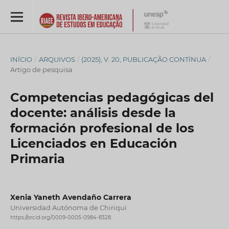
INÍCIO
/
ARQUIVOS
/
(2025), V. 20, PUBLICAÇÃO CONTÍNUA
/
Artigo de pesquisa
Competencias pedagógicas del
docente: análisis desde la
formación profesional de los
Licenciados en Educación
Primaria
Xenia Yaneth Avendaño Carrera
Universidad Autónoma de Chiriquí
https://orcid.org/0009-0005-0984-8328