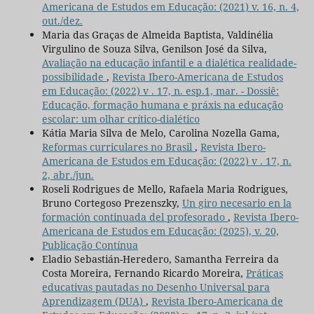
Americana de Estudos em Educação: (2021) v. 16, n. 4,
out./dez.
Maria das Graças de Almeida Baptista, Valdinélia
Virgulino de Souza Silva, Genilson José da Silva,
Avaliação na educação infantil e a dialética realidade-
possibilidade
,
Revista Ibero-Americana de Estudos
em Educação: (2022) v . 17, n. esp.1, mar. - Dossiê:
Educação, formação humana e práxis na educação
escolar: um olhar crítico-dialético
Kátia Maria Silva de Melo, Carolina Nozella Gama,
Reformas curriculares no Brasil
,
Revista Ibero-
Americana de Estudos em Educação: (2022) v . 17, n.
2, abr./jun.
Roseli Rodrigues de Mello, Rafaela Maria Rodrigues,
Bruno Cortegoso Prezenszky,
Un giro necesario en la
formación continuada del profesorado
,
Revista Ibero-
Americana de Estudos em Educação: (2025), v. 20,
Publicação Contínua
Eladio Sebastián-Heredero, Samantha Ferreira da
Costa Moreira, Fernando Ricardo Moreira,
Práticas
educativas pautadas no Desenho Universal para
Aprendizagem (DUA)
,
Revista Ibero-Americana de