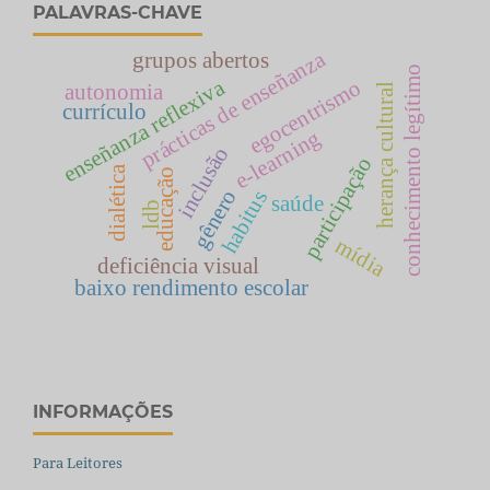
PALAVRAS-CHAVE
prácticas de enseñanza
grupos abertos
conhecimento legítimo
enseñanza reflexiva
egocentrismo
autonomia
herança cultural
currículo
e-learning
inclusão
participação
dialética
educação
gênero
habitus
saúde
ldb
mídia
deficiência visual
baixo rendimento escolar
INFORMAÇÕES
Para Leitores