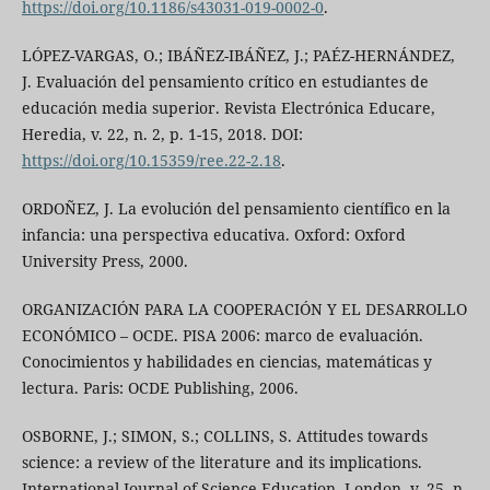
https://doi.org/10.1186/s43031-019-0002-0
.
LÓPEZ-VARGAS, O.; IBÁÑEZ-IBÁÑEZ, J.; PAÉZ-HERNÁNDEZ,
J. Evaluación del pensamiento crítico en estudiantes de
educación media superior. Revista Electrónica Educare,
Heredia, v. 22, n. 2, p. 1-15, 2018. DOI:
https://doi.org/10.15359/ree.22-2.18
.
ORDOÑEZ, J. La evolución del pensamiento científico en la
infancia: una perspectiva educativa. Oxford: Oxford
University Press, 2000.
ORGANIZACIÓN PARA LA COOPERACIÓN Y EL DESARROLLO
ECONÓMICO – OCDE. PISA 2006: marco de evaluación.
Conocimientos y habilidades en ciencias, matemáticas y
lectura. Paris: OCDE Publishing, 2006.
OSBORNE, J.; SIMON, S.; COLLINS, S. Attitudes towards
science: a review of the literature and its implications.
International Journal of Science Education, London, v. 25, n.