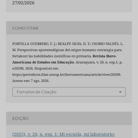
27/02/2026
COMO CITAR
PORTILLA GUERRERO, F. J.; REALPE SILVA, D. T.; OSORIO VALDÉS, L.
M. Perspectivas epistemológicas del origen humano: estrategia para
fortalecer las habilidades científicas en primaria.
Revista Ibero-
Americana de Estudos em Educação
, Araraquara, v. 20, n. esp.1, p.
e20298, 2026. Disponível em:
https://periodicos.fclar.unesp.br/iberoamericana/article/view/20298.
Acesso em: 7 ago. 2026.
Fomatos de Citação
EDIÇÃO
(2025), v. 20, n. esp. 1: Mi escuela, mi laboratorio: