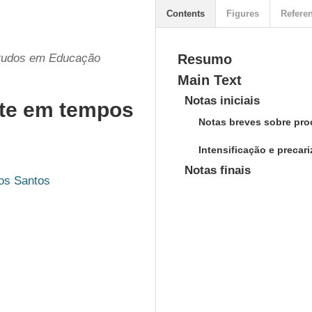
Contents
Figures
Refere
studos em Educação
Resumo
Main Text
Notas iniciais
nte em tempos
Notas breves sobre pr
Intensificação e preca
Notas finais
os Santos