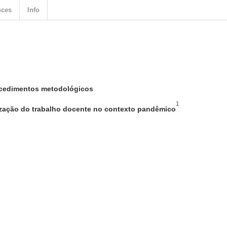
nces
Info
ocedimentos metodológicos
1
rização do trabalho docente no contexto pandêmico