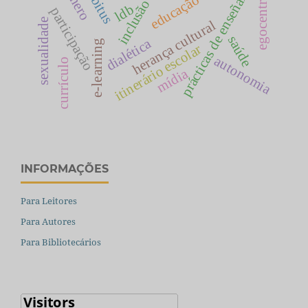
egocentrismo
prácticas de enseñanza
gênero
habitus
educação
inclusão
ldb
participação
sexualidade
herança cultural
saúde
dialética
e-learning
itinerário escolar
autonomia
currículo
mídia
INFORMAÇÕES
Para Leitores
Para Autores
Para Bibliotecários