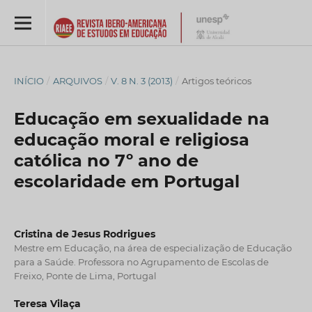
INÍCIO
/
ARQUIVOS
/
V. 8 N. 3 (2013)
/
Artigos teóricos
Educação em sexualidade na
educação moral e religiosa
católica no 7º ano de
escolaridade em Portugal
Cristina de Jesus Rodrigues
Mestre em Educação, na área de especialização de Educação
para a Saúde. Professora no Agrupamento de Escolas de
Freixo, Ponte de Lima, Portugal
Teresa Vilaça