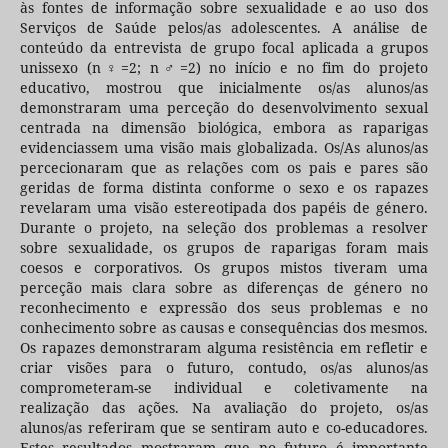
às fontes de informação sobre sexualidade e ao uso dos
Serviços de Saúde pelos/as adolescentes. A análise de
conteúdo da entrevista de grupo focal aplicada a grupos
unissexo (n♀=2; n♂=2) no início e no fim do projeto
educativo, mostrou que inicialmente os/as alunos/as
demonstraram uma perceção do desenvolvimento sexual
centrada na dimensão biológica, embora as raparigas
evidenciassem uma visão mais globalizada. Os/As alunos/as
percecionaram que as relações com os pais e pares são
geridas de forma distinta conforme o sexo e os rapazes
revelaram uma visão estereotipada dos papéis de género.
Durante o projeto, na seleção dos problemas a resolver
sobre sexualidade, os grupos de raparigas foram mais
coesos e corporativos. Os grupos mistos tiveram uma
perceção mais clara sobre as diferenças de género no
reconhecimento e expressão dos seus problemas e no
conhecimento sobre as causas e consequências dos mesmos.
Os rapazes demonstraram alguma resistência em refletir e
criar visões para o futuro, contudo, os/as alunos/as
comprometeram-se individual e coletivamente na
realização das ações. Na avaliação do projeto, os/as
alunos/as referiram que se sentiram auto e co-educadores.
Estes resultados mostraram que no futuro é importante