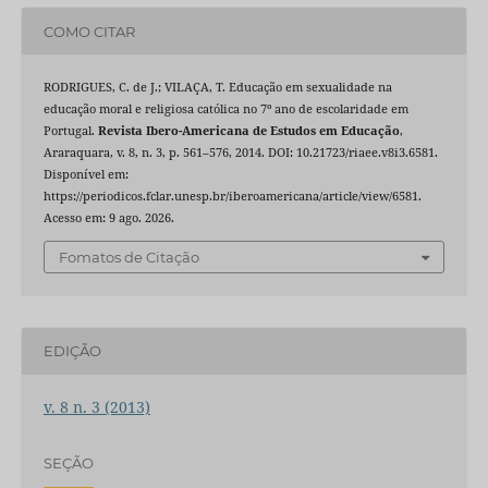
COMO CITAR
RODRIGUES, C. de J.; VILAÇA, T. Educação em sexualidade na
educação moral e religiosa católica no 7º ano de escolaridade em
Portugal.
Revista Ibero-Americana de Estudos em Educação
,
Araraquara, v. 8, n. 3, p. 561–576, 2014. DOI: 10.21723/riaee.v8i3.6581.
Disponível em:
https://periodicos.fclar.unesp.br/iberoamericana/article/view/6581.
Acesso em: 9 ago. 2026.
Fomatos de Citação
EDIÇÃO
v. 8 n. 3 (2013)
SEÇÃO