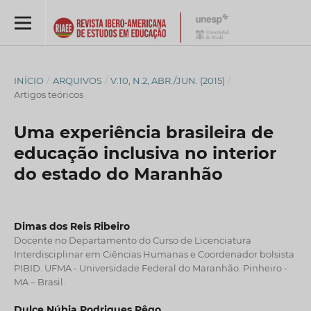
INÍCIO
/
ARQUIVOS
/
V.10, N.2, ABR./JUN. (2015)
/
Artigos teóricos
Uma experiência brasileira de
educação inclusiva no interior
do estado do Maranhão
Dimas dos Reis Ribeiro
Docente no Departamento do Curso de Licenciatura
Interdisciplinar em Ciências Humanas e Coordenador bolsista
PIBID. UFMA - Universidade Federal do Maranhão. Pinheiro -
MA – Brasil.
Dulce Núbia Rodrigues Rêgo