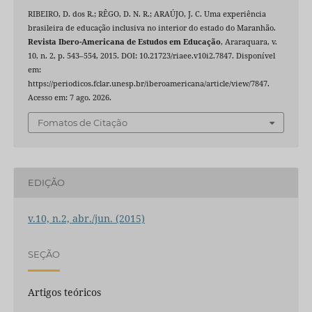
RIBEIRO, D. dos R.; RÊGO, D. N. R.; ARAÚJO, J. C. Uma experiência
brasileira de educação inclusiva no interior do estado do Maranhão.
Revista Ibero-Americana de Estudos em Educação
, Araraquara, v.
10, n. 2, p. 543–554, 2015. DOI: 10.21723/riaee.v10i2.7847. Disponível
em:
https://periodicos.fclar.unesp.br/iberoamericana/article/view/7847.
Acesso em: 7 ago. 2026.
Fomatos de Citação
EDIÇÃO
v.10, n.2, abr./jun. (2015)
SEÇÃO
Artigos teóricos