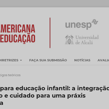
DIRETRIZES
FAÇA SUA SUBMISSÃO
NOTÍCIAS
AVAL
tigos teóricos
ara educação infantil: a integraçã
o e cuidado para uma práxis
a