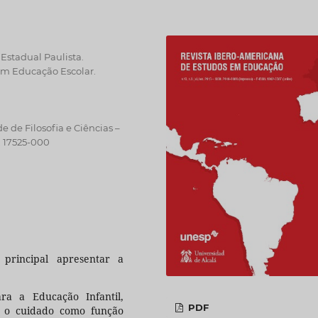
stadual Paulista.
em Educação Escolar.
 de Filosofia e Ciências –
. 17525-000
principal apresentar a
ra a Educação Infantil,
PDF
e o cuidado como função