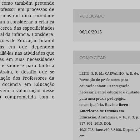
s, como também pretende
rofessor em processos de
vermos em uma sociedade
PUBLICADO
m a considerar a criança
acerca das especificidades
06/10/2015
l da infância. Considera-
ições de Educação Infantil
idas em que dependem
liá-las nas atividades que
COMO CITAR
as em suas necessidades
to e saúde e para tanto a
Assim, o desafio que se
LEITE, S. R. M.; CARVALHO, A. B. de.
ação dos Professores da
Formação de professores para
da docência em Educação
educação infantil: a integração
vem a valorização desse
necessária entre educação e cuidado
ica comprometida com o
para uma práxis pedagógica
emancipatória.
Revista Ibero-
Americana de Estudos em
Educação
, Araraquara, v. 10, n. 3, p.
917–931, 2015. DOI:
10.21723/riaee.v10i3.8100. Disponíve
em: