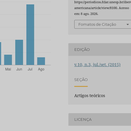
https://periodicos.fclar.unesp.br/iber
americana/article/view/8100. Acesso
em: 8 ago. 2026.
Fomatos de Citação
EDIÇÃO
v.10, n.3, jul./set. (2015)
SEÇÃO
Artigos teóricos
LICENÇA