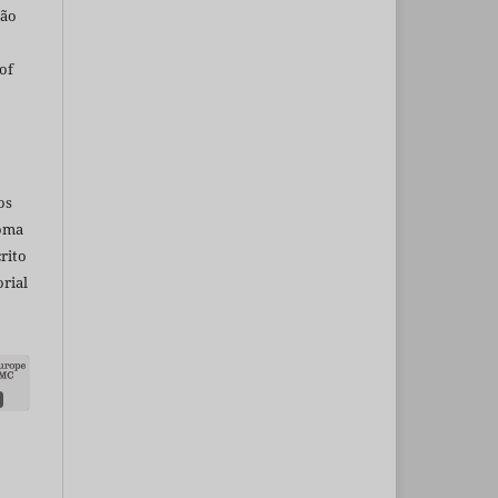
são
of
os
ioma
rito
rial