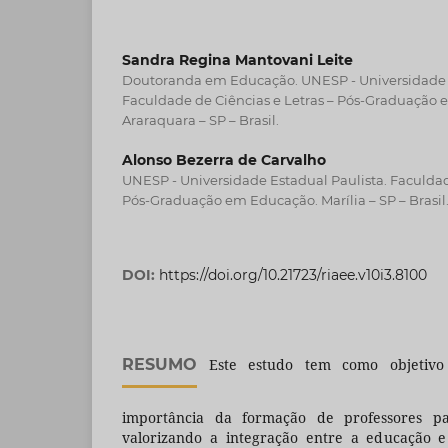
Sandra Regina Mantovani Leite
Doutoranda em Educação. UNESP - Universidade E
Faculdade de Ciências e Letras – Pós-Graduação 
Araraquara – SP – Brasil.
Alonso Bezerra de Carvalho
UNESP - Universidade Estadual Paulista. Faculdade
Pós-Graduação em Educação. Marília – SP – Brasil
DOI:
https://doi.org/10.21723/riaee.v10i3.8100
RESUMO
Este estudo tem como objetivo 
importância da formação de professores pa
valorizando a integração entre a educação 