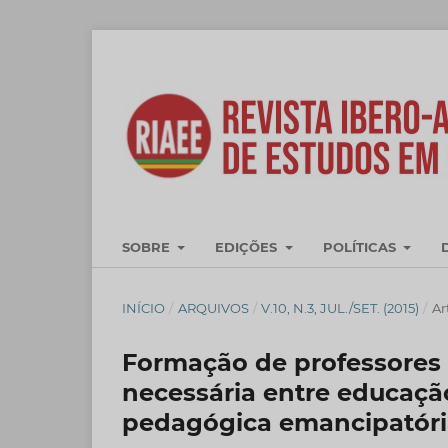
SOBRE
EDIÇÕES
POLÍTICAS
INÍCIO
/
ARQUIVOS
/
V.10, N.3, JUL./SET. (2015)
/
Ar
Formação de professores p
necessária entre educaçã
pedagógica emancipatóri