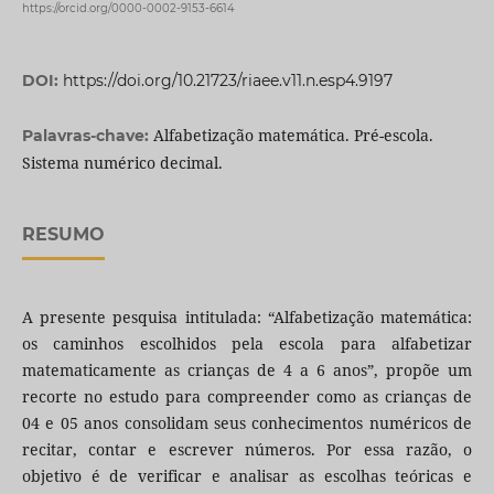
https://orcid.org/0000-0002-9153-6614
DOI:
https://doi.org/10.21723/riaee.v11.n.esp4.9197
Alfabetização matemática. Pré-escola.
Palavras-chave:
Sistema numérico decimal.
RESUMO
A presente pesquisa intitulada: “Alfabetização matemática:
os caminhos escolhidos pela escola para alfabetizar
matematicamente as crianças de 4 a 6 anos”, propõe um
recorte no estudo para compreender como as crianças de
04 e 05 anos consolidam seus conhecimentos numéricos de
recitar, contar e escrever números. Por essa razão, o
objetivo é de verificar e analisar as escolhas teóricas e