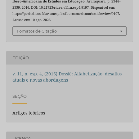
Ibero-Americana de Estudos em Educação
, Araraquara, p. 2344–
2359, 2016. DOI: 10.21723/riaee.v11.n.esp4.9197. Disponível em:
https://periodicos.fclar.unesp.br/iberoamericana/article/view/9197.
Acesso em: 10 ago. 2026.
Fomatos de Citação
EDIÇÃO
v. 11, n. esp. 4, (2016) Dossiê: Alfabetização: desafios
atuais e novas abordagens
SEÇÃO
Artigos teóricos
LICENÇA