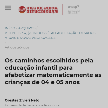
INÍCIO
/
ARQUIVOS
/
V. 11, N. ESP. 4, (2016) DOSSIÊ: ALFABETIZAÇÃO: DESAFIOS
ATUAIS E NOVAS ABORDAGENS
/
Artigos teóricos
Os caminhos escolhidos pela
educação infantil para
afabetizar matematicamente as
crianças de 04 e 05 anos
Orestes Zivieri Neto
Universidade Federal de Rondônia