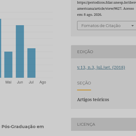
https://periodicos.fclar.unesp.br/iber
americana/article/view/9627. Acesso
em: 8 ago. 2026.
Fomatos de Citação
EDIÇÃO
v.13, n.3, jul./set. (2018)
SEÇÃO
Artigos teóricos
LICENÇA
 Pós-Graduação em