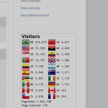
Para Leitores
Para Autores
Para Bibliotecários
s
a