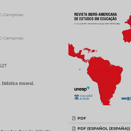
UC-Campinas
UC-Campinas
9627
 Didática museal.
PDF
PDF (ESPAÑOL (ESPAÑA))