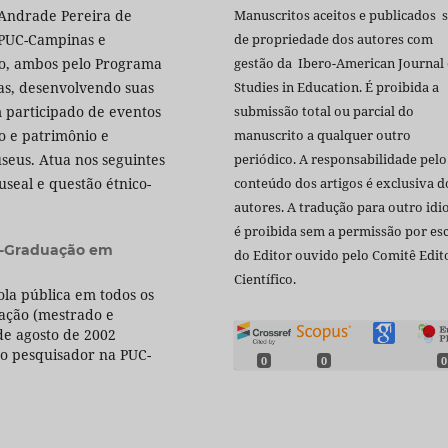
Manuscritos aceitos e publicados 
 Andrade Pereira de
de propriedade dos autores com
 PUC-Campinas e
gestão da Ibero-American Journal 
do, ambos pelo Programa
Studies in Education. É proibida a
s, desenvolvendo suas
submissão total ou parcial do
 participado de eventos
manuscrito a qualquer outro
o e patrimônio e
periódico. A responsabilidade pelo
seus. Atua nos seguintes
conteúdo dos artigos é exclusiva d
seal e questão étnico-
autores. A tradução para outro id
é proibida sem a permissão por esc
s-Graduação em
do Editor ouvido pelo Comitê Edito
Científico.
ola pública em todos os
ação (mestrado e
de agosto de 2002
o pesquisador na PUC-
0
0
0