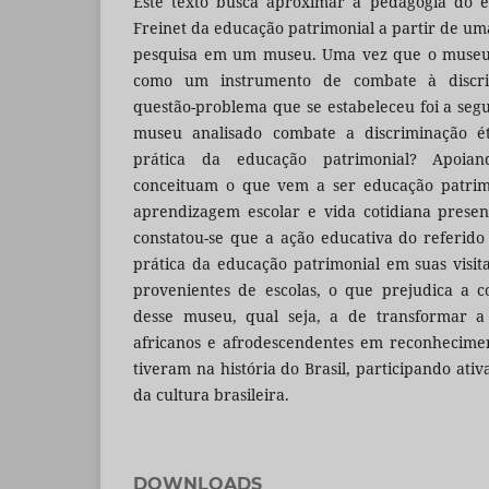
Este texto busca aproximar a pedagogia do e
Freinet da educação patrimonial a partir de um
pesquisa em um museu. Uma vez que o museu 
como um instrumento de combate à discrimi
questão-problema que se estabeleceu foi a segu
museu analisado combate a discriminação ét
prática da educação patrimonial? Apoia
conceituam o que vem a ser educação patrimo
aprendizagem escolar e vida cotidiana presen
constatou-se que a ação educativa do referid
prática da educação patrimonial em suas visi
provenientes de escolas, o que prejudica a c
desse museu, qual seja, a de transformar a 
africanos e afrodescendentes em reconhecime
tiveram na história do Brasil, participando at
da cultura brasileira.
DOWNLOADS