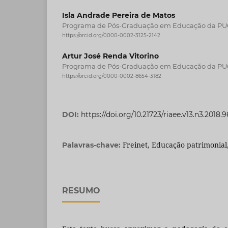
Isla Andrade Pereira de Matos
Programa de Pós-Graduação em Educação da P
https://orcid.org/0000-0002-3125-2142
Artur José Renda Vitorino
Programa de Pós-Graduação em Educação da P
https://orcid.org/0000-0002-8654-3182
DOI:
https://doi.org/10.21723/riaee.v13.n3.2018.
Freinet, Educação patrimonial,
Palavras-chave:
RESUMO