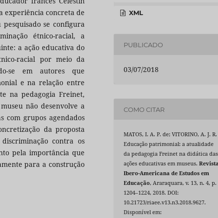
ducador francês Célestin
a experiência concreta de
XML
pesquisado se configura
nação étnico-racial, a
PUBLICADO
inte: a ação educativa do
nico-racial por meio da
03/07/2018
ndo-se em autores que
nial e na relação entre
te na pedagogia Freinet,
o museu não desenvolve a
COMO CITAR
tas com grupos agendados
oncretização da proposta
MATOS, I. A. P. de; VITORINO, A. J. R.
discriminação contra os
Educação patrimonial: a atualidade
nto pela importância que
da pedagogia Freinet na didática da
ivamente para a construção
ações educativas em museus.
Revist
Ibero-Americana de Estudos em
Educação
, Araraquara, v. 13, n. 4, p.
1204–1224, 2018. DOI:
10.21723/riaee.v13.n3.2018.9627.
Disponível em: