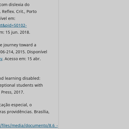
com dislexia do
Reflex. Crit., Porto
nível em:
ext&pid=S0102-
m: 15 jun. 2018.
he journey toward a
 206-214, 2015. Disponível
av
. Acesso em: 15 abr.
nd learning disabled:
eptional students with
 Press, 2017.
ação especial, o
as providências. Brasília,
r/files/media/documento/8.6_-