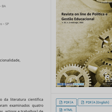
– BA
s – SP
cionalidade,
 da literatura científica
PDF/A
PDF/A (English)
Foram examinados quatro
HTML
es, artigos e trabalhos) de