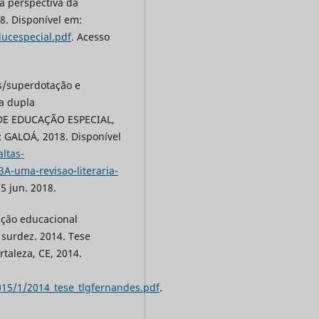
na perspectiva da
8. Disponível em:
ducespecial.pdf
. Acesso
s/superdotação e
da dupla
 DE EDUCAÇÃO ESPECIAL,
P: GALOÁ, 2018. Disponível
ltas-
A-uma-revisao-literaria-
5 jun. 2018.
ação educacional
 surdez. 2014. Tese
taleza, CE, 2014.
9015/1/2014_tese_tlgfernandes.pdf
.