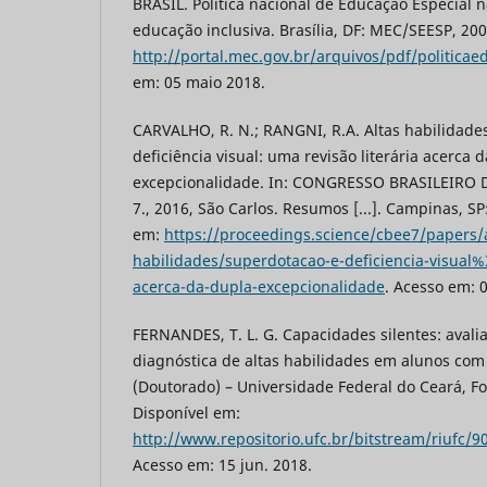
BRASIL. Política nacional de Educação Especial 
educação inclusiva. Brasília, DF: MEC/SEESP, 200
http://portal.mec.gov.br/arquivos/pdf/politicae
em: 05 maio 2018.
CARVALHO, R. N.; RANGNI, R.A. Altas habilidade
deficiência visual: uma revisão literária acerca 
excepcionalidade. In: CONGRESSO BRASILEIRO
7., 2016, São Carlos. Resumos [...]. Campinas, S
em:
https://proceedings.science/cbee7/papers/a
habilidades/superdotacao-e-deficiencia-visual%3
acerca-da-dupla-excepcionalidade
. Acesso em: 0
FERNANDES, T. L. G. Capacidades silentes: avali
diagnóstica de altas habilidades em alunos com
(Doutorado) – Universidade Federal do Ceará, For
Disponível em:
http://www.repositorio.ufc.br/bitstream/riufc/
Acesso em: 15 jun. 2018.