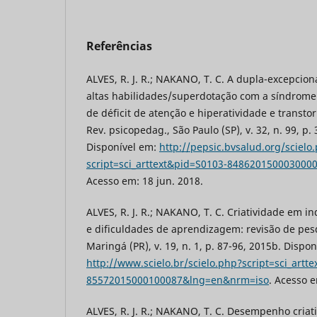
Referências
ALVES, R. J. R.; NAKANO, T. C. A dupla-excepcion
altas habilidades/superdotação com a síndrome
de déficit de atenção e hiperatividade e transt
Rev. psicopedag., São Paulo (SP), v. 32, n. 99, p.
Disponível em:
http://pepsic.bvsalud.org/scielo
script=sci_arttext&pid=S0103-84862015000300
Acesso em: 18 jun. 2018.
ALVES, R. J. R.; NAKANO, T. C. Criatividade em i
e dificuldades de aprendizagem: revisão de pesqu
Maringá (PR), v. 19, n. 1, p. 87-96, 2015b. Dispon
http://www.scielo.br/scielo.php?script=sci_artt
85572015000100087&lng=en&nrm=iso
. Acesso e
ALVES, R. J. R.; NAKANO, T. C. Desempenho criat