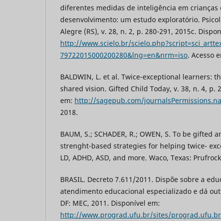
diferentes medidas de inteligência em crianças 
desenvolvimento: um estudo exploratório. Psicol. 
Alegre (RS), v. 28, n. 2, p. 280-291, 2015c. Dispo
http://www.scielo.br/scielo.php?script=sci_artt
79722015000200280&lng=en&nrm=iso
. Acesso e
BALDWIN, L. et al. Twice-exceptional learners: t
shared vision. Gifted Child Today, v. 38, n. 4, p.
em:
http://sagepub.com/journalsPermissions.n
2018.
BAUM, S.; SCHADER, R.; OWEN, S. To be gifted a
strenght-based strategies for helping twice- exc
LD, ADHD, ASD, and more. Waco, Texas: Prufrock
BRASIL. Decreto 7.611/2011. Dispõe sobre a educ
atendimento educacional especializado e dá outr
DF: MEC, 2011. Disponível em:
http://www.prograd.ufu.br/sites/prograd.ufu.b