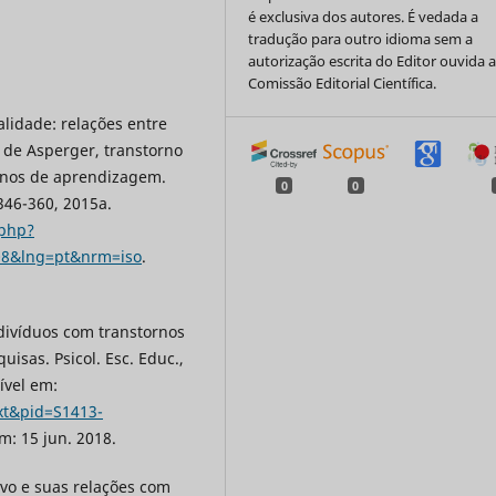
é exclusiva dos autores. É vedada a
tradução para outro idioma sem a
autorização escrita do Editor ouvida 
Comissão Editorial Científica.
alidade: relações entre
 de Asperger, transtorno
ornos de aprendizagem.
0
0
 346-360, 2015a.
.php?
008&lng=pt&nrm=iso
.
ndivíduos com transtornos
isas. Psicol. Esc. Educ.,
ível em:
ext&pid=S1413-
m: 15 jun. 2018.
ivo e suas relações com