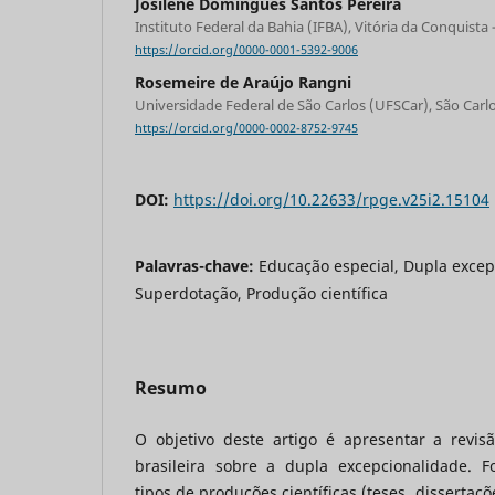
Josilene Domingues Santos Pereira
Instituto Federal da Bahia (IFBA), Vitória da Conquista 
https://orcid.org/0000-0001-5392-9006
Rosemeire de Araújo Rangni
Universidade Federal de São Carlos (UFSCar), São Carlo
https://orcid.org/0000-0002-8752-9745
DOI:
https://doi.org/10.22633/rpge.v25i2.15104
Palavras-chave:
Educação especial, Dupla excep
Superdotação, Produção científica
Resumo
O objetivo deste artigo é apresentar a revisão
brasileira sobre a dupla excepcionalidade. 
tipos de produções científicas (teses, dissertaçõ