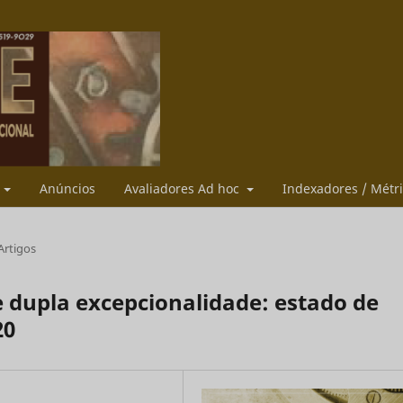
s
Anúncios
Avaliadores Ad hoc
Indexadores / Métr
Artigos
e dupla excepcionalidade: estado de
20