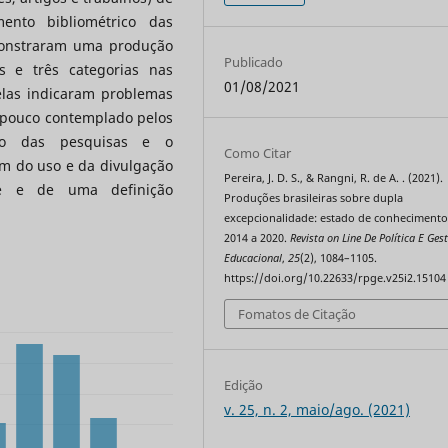
ento bibliométrico das
monstraram uma produção
Publicado
s e três categorias nas
01/08/2021
elas indicaram problemas
o pouco contemplado pelos
nço das pesquisas e o
Como Citar
m do uso e da divulgação
Pereira, J. D. S., & Rangni, R. de A. . (2021).
ade e de uma definição
Produções brasileiras sobre dupla
excepcionalidade: estado de conhecimento
2014 a 2020.
Revista on Line De Política E Ges
Educacional
,
25
(2), 1084–1105.
https://doi.org/10.22633/rpge.v25i2.15104
Fomatos de Citação
Edição
v. 25, n. 2, maio/ago. (2021)