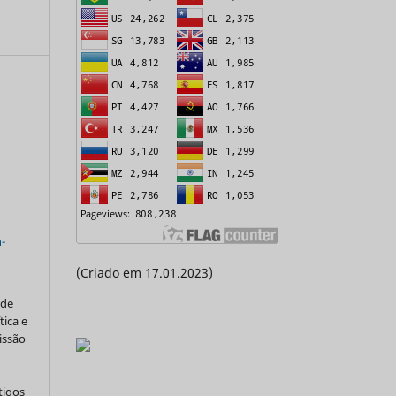
a
-
(Criado em 17.01.2023)
 de
tica e
issão
tigos