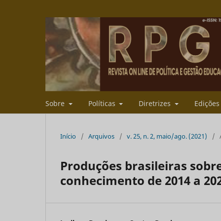
Sobre
Políticas
Diretrizes
Ediçõe
Início
/
Arquivos
/
v. 25, n. 2, maio/ago. (2021)
/
Produções brasileiras sobr
conhecimento de 2014 a 20