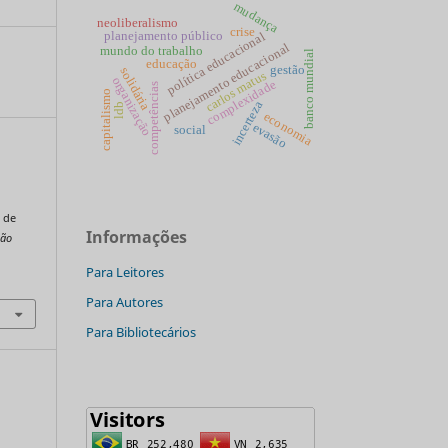
mudança
neoliberalismo
crise
planejamento público
política educacional
planejamento educacional
mundo do trabalho
banco mundial
educação
gestão
solidária
carlos matus
organização
complexidade
competências
capitalismo
incerteza
ldb
economia
evasão
social
 de
Informações
tão
Para Leitores
Para Autores
Para Bibliotecários