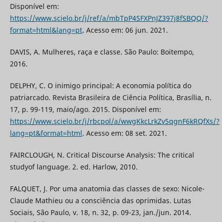
Disponível em:
https://www.scielo.br/j/ref/a/mbTpP4SFXPnJZ397j8fSBQQ/?
format=html&lang=pt
. Acesso em: 06 jun. 2021.
DAVIS, A. Mulheres, raça e classe. São Paulo: Boitempo,
2016.
DELPHY, C. O inimigo principal: A economia política do
patriarcado. Revista Brasileira de Ciência Política, Brasília, n.
17, p. 99-119, maio/ago. 2015. Disponível em:
https://www.scielo.br/j/rbcpol/a/wwgKkcLrkZv5qgnF6kRQfXs/?
lang=pt&format=html
. Acesso em: 08 set. 2021.
FAIRCLOUGH, N. Critical Discourse Analysis: The critical
studyof language. 2. ed. Harlow, 2010.
FALQUET, J. Por uma anatomia das classes de sexo: Nicole-
Claude Mathieu ou a consciência das oprimidas. Lutas
Sociais, São Paulo, v. 18, n. 32, p. 09-23, jan./jun. 2014.