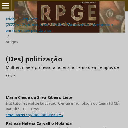
Início
/
Arquivos
/
(2022) v . 26, n. esp. 4, set. - Políticas Educacionais – pensando o
ensino em tempos de crise
/
Artigos
(Des) politização
Mulher, mãe e professora no ensino remoto em tempos de
crise
Maria Cleide da Silva Ribeiro Leite
Instituto Federal de Educação, Ciência e Tecnologia do Ceará (IFCE),
Baturité – CE – Brasil
https://orcid.org/0000-0003-4054-7257
Patrícia Helena Carvalho Holanda