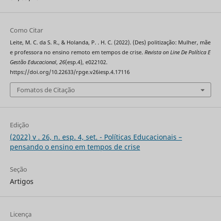
Como Citar
Leite, M. C. da S. R., & Holanda, P. . H. C. (2022). (Des) politização: Mulher, mãe
e professora no ensino remoto em tempos de crise.
Revista on Line De Política E
Gestão Educacional
,
26
(esp.4), e022102.
https://doi.org/10.22633/rpge.v26iesp.4.17116
Fomatos de Citação
Edição
(2022) v . 26, n. esp. 4, set. - Políticas Educacionais –
pensando o ensino em tempos de crise
Seção
Artigos
Licença