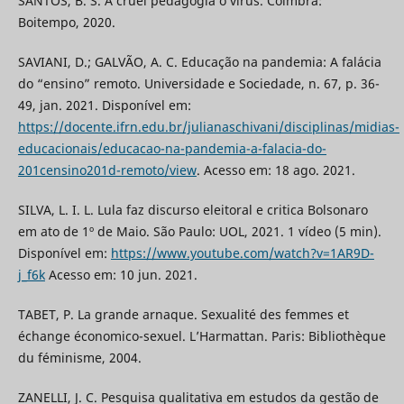
SANTOS, B. S. A cruel pedagogia o vírus. Coimbra:
Boitempo, 2020.
SAVIANI, D.; GALVÃO, A. C. Educação na pandemia: A falácia
do “ensino” remoto. Universidade e Sociedade, n. 67, p. 36-
49, jan. 2021. Disponível em:
https://docente.ifrn.edu.br/julianaschivani/disciplinas/midias-
educacionais/educacao-na-pandemia-a-falacia-do-
201censino201d-remoto/view
. Acesso em: 18 ago. 2021.
SILVA, L. I. L. Lula faz discurso eleitoral e critica Bolsonaro
em ato de 1º de Maio. São Paulo: UOL, 2021. 1 vídeo (5 min).
Disponível em:
https://www.youtube.com/watch?v=1AR9D-
j_f6k
Acesso em: 10 jun. 2021.
TABET, P. La grande arnaque. Sexualité des femmes et
échange économico-sexuel. L’Harmattan. Paris: Bibliothèque
du féminisme, 2004.
ZANELLI, J. C. Pesquisa qualitativa em estudos da gestão de