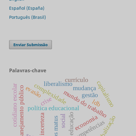
Español (España)
Português (Brasil)
Enviar Submissão
Palavras-chave
currículo
capitalismo
liberalismo
complexidade
cotidiano escolar
evasão
mudança
planejamento público
mundo do trabalho
gestão
crise
ldb
política educacional
educação
incerteza
economia
social
globalização
carlos matus
competências