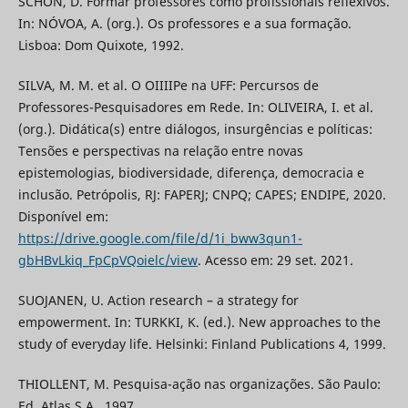
SCHÖN, D. Formar professores como profissionais reflexivos.
In: NÓVOA, A. (org.). Os professores e a sua formação.
Lisboa: Dom Quixote, 1992.
SILVA, M. M. et al. O OIIIIPe na UFF: Percursos de
Professores-Pesquisadores em Rede. In: OLIVEIRA, I. et al.
(org.). Didática(s) entre diálogos, insurgências e políticas:
Tensões e perspectivas na relação entre novas
epistemologias, biodiversidade, diferença, democracia e
inclusão. Petrópolis, RJ: FAPERJ; CNPQ; CAPES; ENDIPE, 2020.
Disponível em:
https://drive.google.com/file/d/1i_bww3qun1-
gbHBvLkiq_FpCpVQoielc/view
. Acesso em: 29 set. 2021.
SUOJANEN, U. Action research – a strategy for
empowerment. In: TURKKI, K. (ed.). New approaches to the
study of everyday life. Helsinki: Finland Publications 4, 1999.
THIOLLENT, M. Pesquisa-ação nas organizações. São Paulo:
Ed. Atlas S.A., 1997.