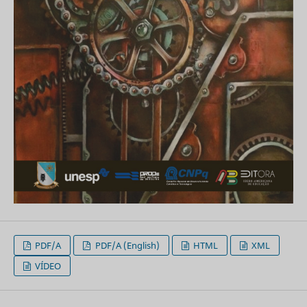
PDF/A
PDF/A (English)
HTML
XML
VÍDEO