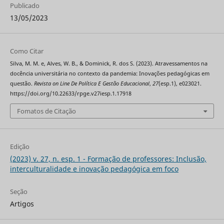
Publicado
13/05/2023
Como Citar
Silva, M. M. e, Alves, W. B., & Dominick, R. dos S. (2023). Atravessamentos na
docência universitária no contexto da pandemia: Inovações pedagógicas em
questão.
Revista on Line De Política E Gestão Educacional
,
27
(esp.1), e023021.
https://doi.org/10.22633/rpge.v27iesp.1.17918
Fomatos de Citação
Edição
(2023) v. 27, n. esp. 1 - Formação de professores: Inclusão,
interculturalidade e inovação pedagógica em foco
Seção
Artigos