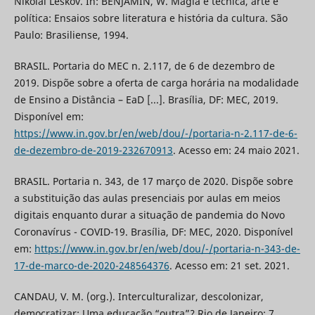
Nikolai Leskov. In: BENJAMIN, W. Magia e técnica, arte e
política: Ensaios sobre literatura e história da cultura. São
Paulo: Brasiliense, 1994.
BRASIL. Portaria do MEC n. 2.117, de 6 de dezembro de
2019. Dispõe sobre a oferta de carga horária na modalidade
de Ensino a Distância – EaD [...]. Brasília, DF: MEC, 2019.
Disponível em:
https://www.in.gov.br/en/web/dou/-/portaria-n-2.117-de-6-
de-dezembro-de-2019-232670913
. Acesso em: 24 maio 2021.
BRASIL. Portaria n. 343, de 17 março de 2020. Dispõe sobre
a substituição das aulas presenciais por aulas em meios
digitais enquanto durar a situação de pandemia do Novo
Coronavírus - COVID-19. Brasília, DF: MEC, 2020. Disponível
em:
https://www.in.gov.br/en/web/dou/-/portaria-n-343-de-
17-de-marco-de-2020-248564376
. Acesso em: 21 set. 2021.
CANDAU, V. M. (org.). Interculturalizar, descolonizar,
democratizar: Uma educação “outra”? Rio de Janeiro: 7