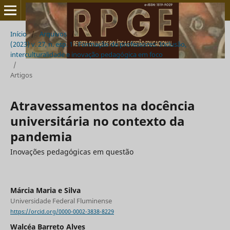
Início
/
Arquivos
/
(2023) v. 27, n. esp. 1 - Formação de professores: Inclusão,
interculturalidade e inovação pedagógica em foco
/
Artigos
Atravessamentos na docência
universitária no contexto da
pandemia
Inovações pedagógicas em questão
Márcia Maria e Silva
Universidade Federal Fluminense
https://orcid.org/0000-0002-3838-8229
Walcéa Barreto Alves