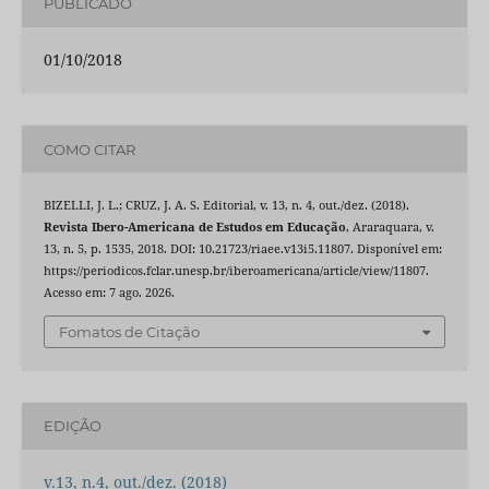
PUBLICADO
01/10/2018
COMO CITAR
BIZELLI, J. L.; CRUZ, J. A. S. Editorial, v. 13, n. 4, out./dez. (2018).
Revista Ibero-Americana de Estudos em Educação
, Araraquara, v.
13, n. 5, p. 1535, 2018. DOI: 10.21723/riaee.v13i5.11807. Disponível em:
https://periodicos.fclar.unesp.br/iberoamericana/article/view/11807.
Acesso em: 7 ago. 2026.
Fomatos de Citação
EDIÇÃO
v.13, n.4, out./dez. (2018)